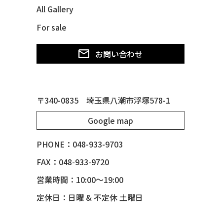
All Gallery
49 MERCURY *MERC9*
For sale
50 CHEVY STYLE-LINE*BUBBLES
50 CHEVY SUBURBAN
お問い合わせ
50 CHEVY TIN WOODIE WAGON
50 MERCURY *OX BLOOD*
51 CHEVY STYLE LINE
〒340-0835 埼玉県八潮市浮塚578-1
51 MERCURY
Google map
51 MERCURY *ART MORRISON
53 CHEVY BEL-AIR
PHONE：048-933-9703
54 CHEVY BEL-AIR
FAX：048-933-9720
54 CHEVY SUBURBAN
営業時間：10:00～19:00
54 CHEVY TIN WOODIE WAGON
定休日：日曜 & 不定休 土曜日
55 BUICK ROADMASTER
55 CHEVY 210