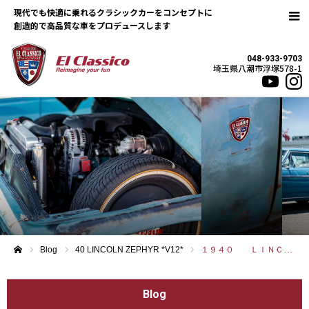
現代でも快適に乗れるクラシックカーをコンセプトに
048-933-9703
埼玉県八潮市浮塚578-1
Blog
40 LINCOLN ZEPHYR *V12*
１９４０ ＬＩＮＣＯＬＮ ＺＥＰＨＹＲ
ホーム
Blog