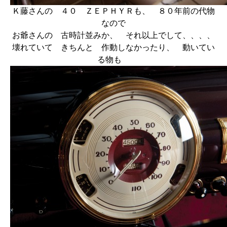
Ｋ藤さんの ４０ ＺＥＰＨＹＲも、 ８０年前の代物
なので
お爺さんの 古時計並みか、 それ以上でして、、、、
壊れていて きちんと 作動しなかったり、 動いてい
る物も