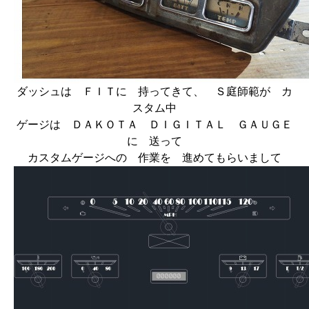
ダッシュは ＦＩＴに 持ってきて、 Ｓ庭師範が カ
スタム中
ゲージは ＤＡＫＯＴＡ ＤＩＧＩＴＡＬ ＧＡＵＧＥ
に 送って
カスタムゲージへの 作業を 進めてもらいまして