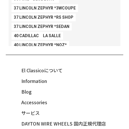
37 LINCOLN ZEPHYR *3WCOUPE
37 LINCOLN ZEPHYR *RS SHOP
37 LINCOLN ZEPHYR *SEDAN
40 CADILLAC LA SALLE
40 LINCOLN ZEPHYR *NOZ*
40 LINCOLN ZEPHYR *V12*
40 MERCURY *BREEZEE
El Classicoについて
47 CHEVY FLEETMASTER CONV
Information
48 CHEVY 3100 *Q-CHINCO
Blog
48 CHEVY FLEET AEROSEDAN
48 CHEVY FLEETMASTER CONV
Accessories
48 CHEVY SUBURBAN
サービス
49 CHEVY SUBURBAN
DAYTON WIRE WHEELS 国内正規代理店
49 FORD SHOE BOX