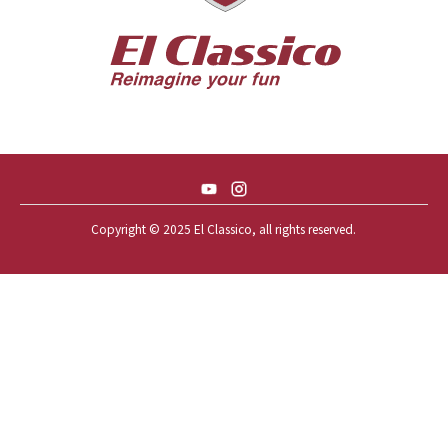
56 CHEVY BELAIR CONV
57 CHEVY BEL-AIR CONVERTIBLE
57 CHEVY NOMAD *ACID 57*
57 TOYOPET 観音クラウン
58 CHEVY IMPALA
59 BUICK INVICTA
59 CADILLAC COUPE DEVILLE
Copyright © 2025 El Classico, all rights reserved.️
59 CHEVY APACHE *アパ太郎
59 CHEVY APACHE *アパ次郎
59 CHEVY BROOKWOOD
59 CHEVY BROOKWOOD *夢現窯
59 CHEVY EL-CAMINO
59 CHEVY EL-CAMINO *725ELC
59 CHEVY EL-CAMINO *CONQUE