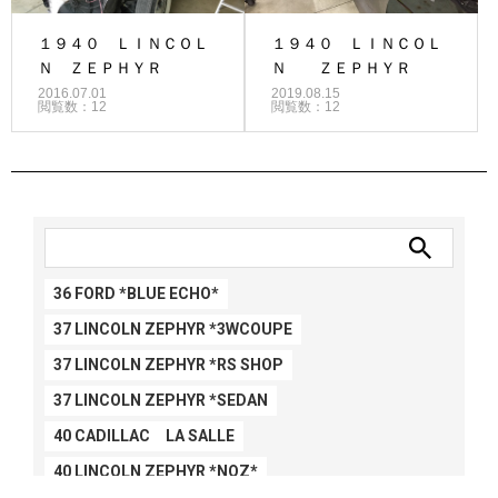
１９４０ ＬＩＮＣＯＬ
１９４０ ＬＩＮＣＯＬ
Ｎ ＺＥＰＨＹＲ
Ｎ ＺＥＰＨＹＲ
2016.07.01
2019.08.15
閲覧数：12
閲覧数：12
36 FORD *BLUE ECHO*
37 LINCOLN ZEPHYR *3WCOUPE
37 LINCOLN ZEPHYR *RS SHOP
37 LINCOLN ZEPHYR *SEDAN
40 CADILLAC LA SALLE
40 LINCOLN ZEPHYR *NOZ*