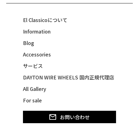
40 LINCOLN ZEPHYR *V12*
40 MERCURY *BREEZEE
El Classicoについて
47 CHEVY FLEETMASTER CONV
Information
48 CHEVY 3100 *Q-CHINCO
Blog
48 CHEVY FLEET AEROSEDAN
48 CHEVY FLEETMASTER CONV
Accessories
48 CHEVY SUBURBAN
サービス
49 CHEVY SUBURBAN
DAYTON WIRE WHEELS 国内正規代理店
49 FORD SHOE BOX
All Gallery
49 MERCURY *MERC9*
For sale
50 CHEVY STYLE-LINE*BUBBLES
50 CHEVY SUBURBAN
お問い合わせ
50 CHEVY TIN WOODIE WAGON
50 MERCURY *OX BLOOD*