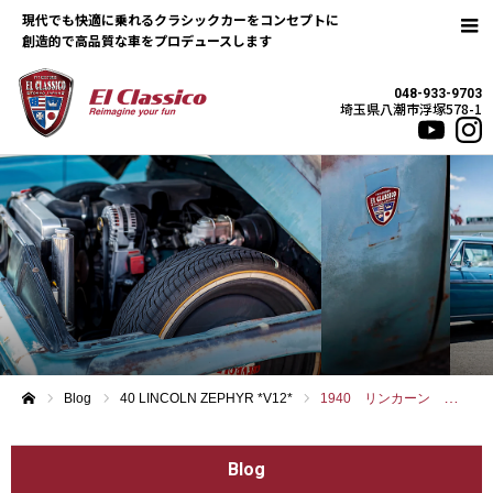
現代でも快適に乗れるクラシックカーをコンセプトに
048-933-9703
埼玉県八潮市浮塚578-1
Blog
40 LINCOLN ZEPHYR *V12*
1940 リンカーン ゼファー
ホーム
Blog