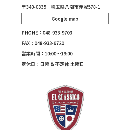
51 CHEVY STYLE LINE
〒340-0835 埼玉県八潮市浮塚578-1
51 MERCURY
Google map
51 MERCURY *ART MORRISON
53 CHEVY BEL-AIR
PHONE：048-933-9703
54 CHEVY BEL-AIR
FAX：048-933-9720
54 CHEVY SUBURBAN
営業時間：10:00～19:00
54 CHEVY TIN WOODIE WAGON
定休日：日曜 & 不定休 土曜日
55 BUICK ROADMASTER
55 CHEVY 210
55 CHEVY HANDYMAN WAGON
55 FORD F100
56 BUICK SPECIAL * 565 *
56 CHEVY BEL-AIR * KOMO *
56 CHEVY BEL-AIR *SPARKLE 56