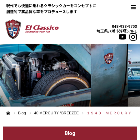
現代でも快適に乗れるクラシックカーをコンセプトに
048-933-9703
埼玉県八潮市浮塚578-1
Blog
40 MERCURY *BREEZEE
１９４０ ＭＥＲＣＵＲＹ
ホーム
Blog