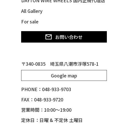
DAYTON WIRE WHEELS 国内正規代理店
49 FORD SHOE BOX
All Gallery
49 MERCURY *MERC9*
For sale
50 CHEVY STYLE-LINE*BUBBLES
50 CHEVY SUBURBAN
お問い合わせ
50 CHEVY TIN WOODIE WAGON
50 MERCURY *OX BLOOD*
51 CHEVY STYLE LINE
〒340-0835 埼玉県八潮市浮塚578-1
51 MERCURY
Google map
51 MERCURY *ART MORRISON
53 CHEVY BEL-AIR
PHONE：048-933-9703
54 CHEVY BEL-AIR
FAX：048-933-9720
54 CHEVY SUBURBAN
営業時間：10:00～19:00
54 CHEVY TIN WOODIE WAGON
定休日：日曜 & 不定休 土曜日
55 BUICK ROADMASTER