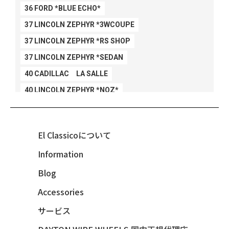
36 FORD *BLUE ECHO*
37 LINCOLN ZEPHYR *3WCOUPE
37 LINCOLN ZEPHYR *RS SHOP
37 LINCOLN ZEPHYR *SEDAN
40 CADILLAC LA SALLE
40 LINCOLN ZEPHYR *NOZ*
40 LINCOLN ZEPHYR *V12*
40 MERCURY *BREEZEE
El Classicoについて
47 CHEVY FLEETMASTER CONV
Information
48 CHEVY 3100 *Q-CHINCO
Blog
48 CHEVY FLEET AEROSEDAN
48 CHEVY FLEETMASTER CONV
Accessories
48 CHEVY SUBURBAN
サービス
49 CHEVY SUBURBAN