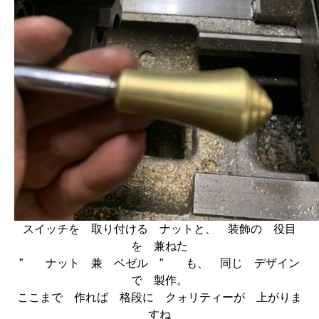
スイッチを 取り付ける ナットと、 装飾の 役目
を 兼ねた
” ナット 兼 ベゼル ” も、 同じ デザイン
で 製作。
ここまで 作れば 格段に クォリティーが 上がりま
すね