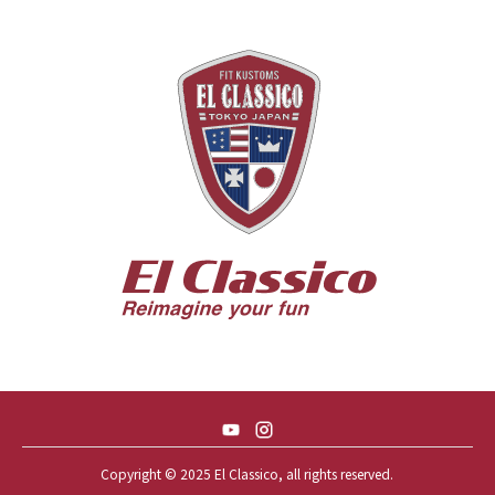
55 CHEVY 210
55 CHEVY HANDYMAN WAGON
55 FORD F100
56 BUICK SPECIAL * 565 *
56 CHEVY BEL-AIR * KOMO *
56 CHEVY BEL-AIR *SPARKLE 56
56 CHEVY BELAIR CONV
57 CHEVY BEL-AIR CONVERTIBLE
57 CHEVY NOMAD *ACID 57*
57 TOYOPET 観音クラウン
58 CHEVY IMPALA
59 BUICK INVICTA
59 CADILLAC COUPE DEVILLE
Copyright © 2025 El Classico, all rights reserved.️
59 CHEVY APACHE *アパ太郎