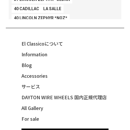
40 CADILLAC LA SALLE
40 LINCOLN ZEPHYR *NOZ*
40 LINCOLN ZEPHYR *V12*
40 MERCURY *BREEZEE
El Classicoについて
47 CHEVY FLEETMASTER CONV
Information
48 CHEVY 3100 *Q-CHINCO
Blog
48 CHEVY FLEET AEROSEDAN
48 CHEVY FLEETMASTER CONV
Accessories
48 CHEVY SUBURBAN
サービス
49 CHEVY SUBURBAN
DAYTON WIRE WHEELS 国内正規代理店
49 FORD SHOE BOX
All Gallery
49 MERCURY *MERC9*
For sale
50 CHEVY STYLE-LINE*BUBBLES
50 CHEVY SUBURBAN