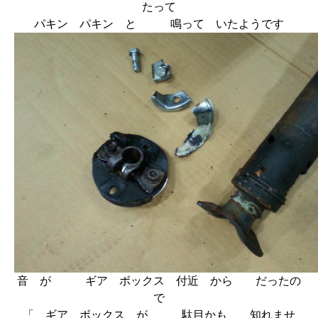
たって
パキン パキン と 鳴って いたようです
音 が ギア ボックス 付近 から だったの
で
「 ギア ボックス が 駄目かも 知れませ