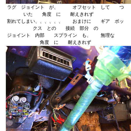
ラグ ジョイント が、 オフセット して つ
いた 角度 に 耐えきれず
割れてしまい、、、、、、 おまけに ギア ボッ
クス との 接続 部分 の
ジョイント 内部 スプライン も、 無理な
角度 に 耐えきれず