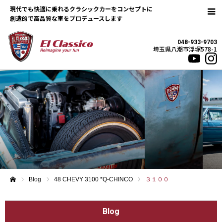
現代でも快適に乗れるクラシックカーをコンセプトに
048-933-9703
埼玉県八潮市浮塚578-1
Blog
48 CHEVY 3100 *Q-CHINCO
３１００
ホーム
Blog