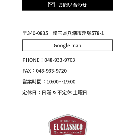
お問い合わせ
50 CHEVY TIN WOODIE WAGON
50 MERCURY *OX BLOOD*
51 CHEVY STYLE LINE
〒340-0835 埼玉県八潮市浮塚578-1
51 MERCURY
Google map
51 MERCURY *ART MORRISON
53 CHEVY BEL-AIR
PHONE：048-933-9703
54 CHEVY BEL-AIR
FAX：048-933-9720
54 CHEVY SUBURBAN
営業時間：10:00～19:00
54 CHEVY TIN WOODIE WAGON
定休日：日曜 & 不定休 土曜日
55 BUICK ROADMASTER
55 CHEVY 210
55 CHEVY HANDYMAN WAGON
55 FORD F100
56 BUICK SPECIAL * 565 *