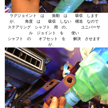
ラグジョイント は 振動 は 吸収 します
が、 角度 は 吸収 しない 構造 なので
ステアリング シャフト 用 の、 ユニバーサ
ル ジョイント を 使い
シャフト の オフセット を 解決 させます
が、