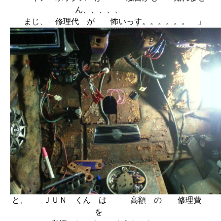
ん、、、、、
まじ、 修理代 が 怖いっす。。。。。。 」
と、 ＪＵＮ くん は 高額 の 修理費
を