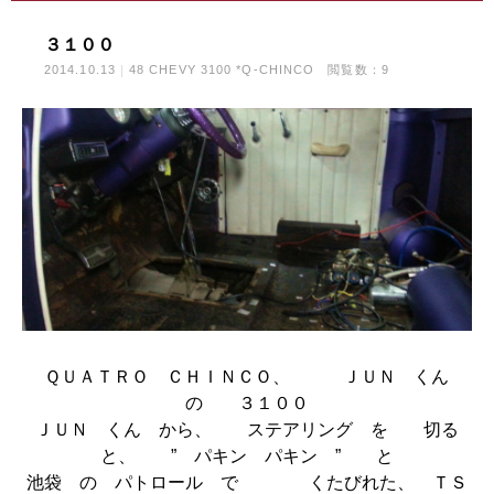
３１００
2014.10.13
48 CHEVY 3100 *Q-CHINCO
閲覧数：9
ＱＵＡＴＲＯ ＣＨＩＮＣＯ、 ＪＵＮ くん
の ３１００
ＪＵＮ くん から、 ステアリング を 切る
と、 ” パキン パキン ” と
池袋 の パトロール で くたびれた、 ＴＳ