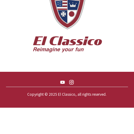
56 CHEVY BEL-AIR * KOMO *
56 CHEVY BEL-AIR *SPARKLE 56
56 CHEVY BELAIR CONV
57 CHEVY BEL-AIR CONVERTIBLE
57 CHEVY NOMAD *ACID 57*
57 TOYOPET 観音クラウン
58 CHEVY IMPALA
59 BUICK INVICTA
59 CADILLAC COUPE DEVILLE
Copyright © 2025 El Classico, all rights reserved.️
59 CHEVY APACHE *アパ太郎
59 CHEVY APACHE *アパ次郎
59 CHEVY BROOKWOOD
59 CHEVY BROOKWOOD *夢現窯
59 CHEVY EL-CAMINO