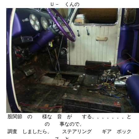
Ｕ－ くんの
股関節 の 様な 音 が する、、、、、、、と
の 事なので、
調査 しましたら、 ステアリング ギア ボック
ス と