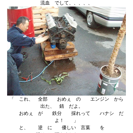
流血 でして、、、、、
「 これ、 全部 おめぇ の エンジン から
出た、 錆 だよ。
おめぇ が 鉄分 採れって ハナシ だ
よ！ 」
と、 逆 に 優しい 言葉 を