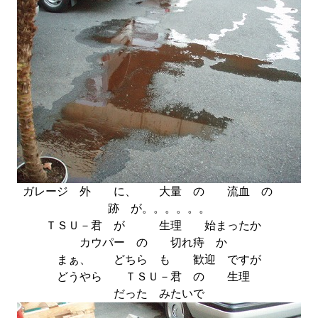
ガレージ 外 に、 大量 の 流血 の
跡 が。。。。。。
ＴＳＵ－君 が 生理 始まったか
カウパー の 切れ痔 か
まぁ、 どちら も 歓迎 ですが
どうやら ＴＳＵ－君 の 生理
だった みたいで