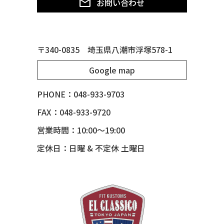
お問い合わせ
50 CHEVY TIN WOODIE WAGON
50 MERCURY *OX BLOOD*
51 CHEVY STYLE LINE
〒340-0835 埼玉県八潮市浮塚578-1
51 MERCURY
Google map
51 MERCURY *ART MORRISON
53 CHEVY BEL-AIR
PHONE：048-933-9703
54 CHEVY BEL-AIR
FAX：048-933-9720
54 CHEVY SUBURBAN
営業時間：10:00～19:00
54 CHEVY TIN WOODIE WAGON
定休日：日曜 & 不定休 土曜日
55 BUICK ROADMASTER
55 CHEVY 210
55 CHEVY HANDYMAN WAGON
55 FORD F100
56 BUICK SPECIAL * 565 *