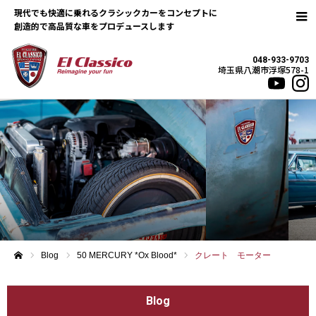
現代でも快適に乗れるクラシックカーをコンセプトに
048-933-9703
埼玉県八潮市浮塚578-1
Blog
50 MERCURY *Ox Blood*
クレート モーター
ホーム
Blog