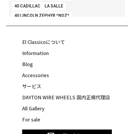
40 CADILLAC LA SALLE
40 LINCOLN ZEPHYR *NOZ*
40 LINCOLN ZEPHYR *V12*
40 MERCURY *BREEZEE
El Classicoについて
47 CHEVY FLEETMASTER CONV
Information
48 CHEVY 3100 *Q-CHINCO
Blog
48 CHEVY FLEET AEROSEDAN
48 CHEVY FLEETMASTER CONV
Accessories
48 CHEVY SUBURBAN
サービス
49 CHEVY SUBURBAN
DAYTON WIRE WHEELS 国内正規代理店
49 FORD SHOE BOX
All Gallery
49 MERCURY *MERC9*
For sale
50 CHEVY STYLE-LINE*BUBBLES
50 CHEVY SUBURBAN