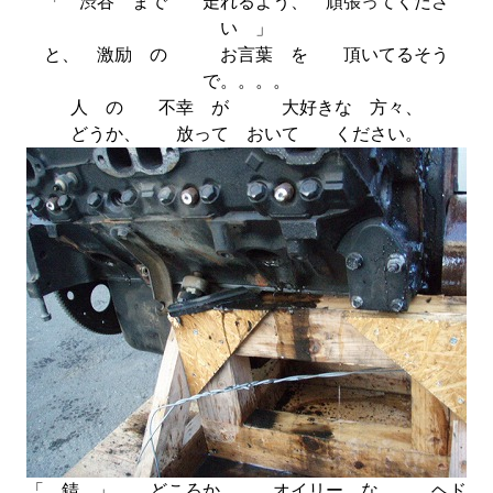
「 渋谷 まで 走れるよう、 頑張ってくださ
い 」
と、 激励 の お言葉 を 頂いてるそう
で。。。。
人 の 不幸 が 大好きな 方々、
どうか、 放って おいて ください。
「 錆 」 どころか、 オイリー な、 ヘド