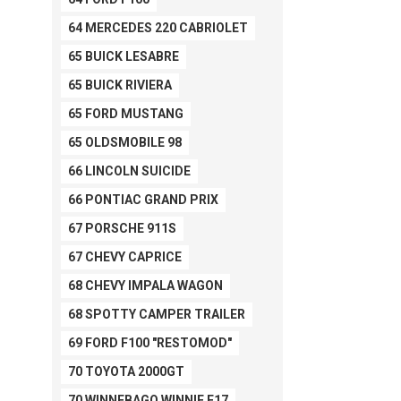
64 MERCEDES 220 CABRIOLET
65 BUICK LESABRE
65 BUICK RIVIERA
65 FORD MUSTANG
65 OLDSMOBILE 98
66 LINCOLN SUICIDE
66 PONTIAC GRAND PRIX
67 PORSCHE 911S
67 CHEVY CAPRICE
68 CHEVY IMPALA WAGON
68 SPOTTY CAMPER TRAILER
69 FORD F100 "RESTOMOD"
70 TOYOTA 2000GT
70 WINNEBAGO WINNIE F17