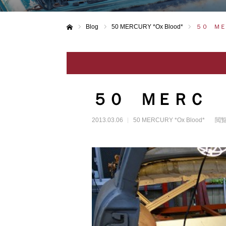
Blog
50 MERCURY *Ox Blood*
５０ ＭＥ
ホーム
５０ ＭＥＲＣ
2013.03.06
50 MERCURY *Ox Blood*
閲覧