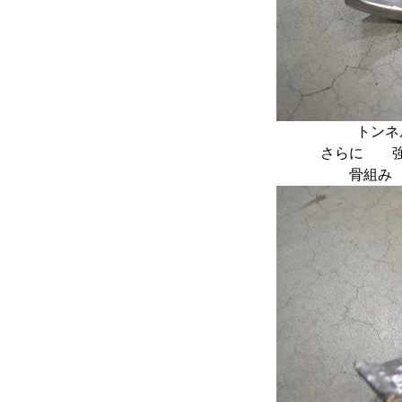
トン
さらに 
骨組み