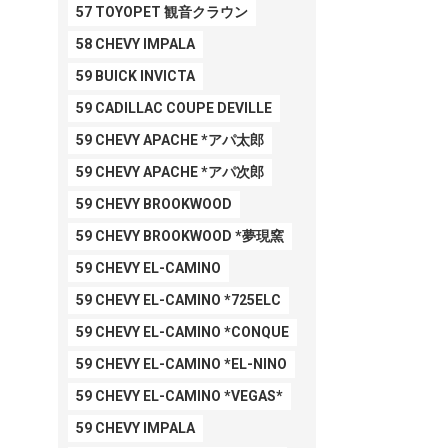
57 TOYOPET 観音クラウン
58 CHEVY IMPALA
59 BUICK INVICTA
59 CADILLAC COUPE DEVILLE
59 CHEVY APACHE *アパ太郎
59 CHEVY APACHE *アパ次郎
59 CHEVY BROOKWOOD
59 CHEVY BROOKWOOD *夢現窯
59 CHEVY EL-CAMINO
59 CHEVY EL-CAMINO *725ELC
59 CHEVY EL-CAMINO *CONQUE
59 CHEVY EL-CAMINO *EL-NINO
59 CHEVY EL-CAMINO *VEGAS*
59 CHEVY IMPALA