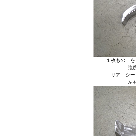
１枚もの 
強
リア シ
左