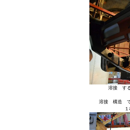
溶接 す
溶接 構造 
１