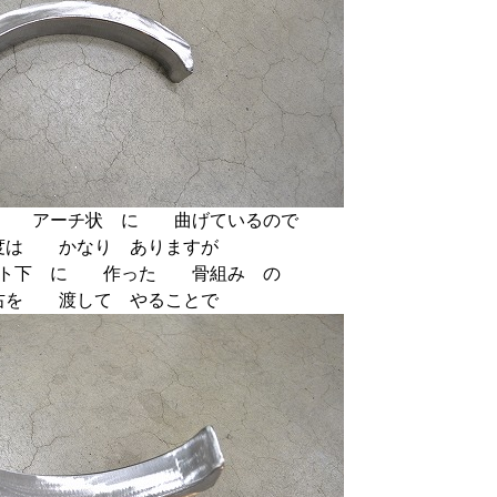
を アーチ状 に 曲げているので
度は かなり ありますが
ート下 に 作った 骨組み の
右を 渡して やることで