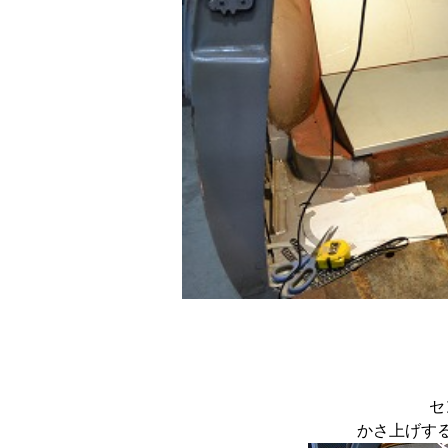
セ
かさ上げす