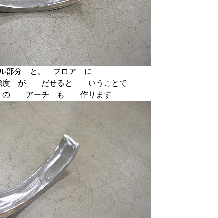
ネル部分 と、 フロア に
強度 が だせると いうことで
 の アーチ も 作ります