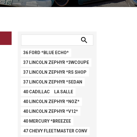
36 FORD *BLUE ECHO*
37 LINCOLN ZEPHYR *3WCOUPE
37 LINCOLN ZEPHYR *RS SHOP
37 LINCOLN ZEPHYR *SEDAN
40 CADILLAC LA SALLE
40 LINCOLN ZEPHYR *NOZ*
40 LINCOLN ZEPHYR *V12*
40 MERCURY *BREEZEE
47 CHEVY FLEETMASTER CONV