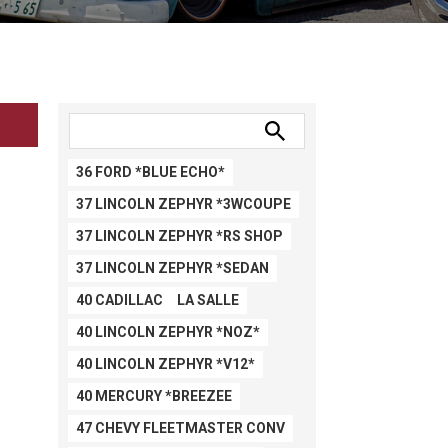
36 FORD *BLUE ECHO*
37 LINCOLN ZEPHYR *3WCOUPE
37 LINCOLN ZEPHYR *RS SHOP
37 LINCOLN ZEPHYR *SEDAN
40 CADILLAC LA SALLE
40 LINCOLN ZEPHYR *NOZ*
40 LINCOLN ZEPHYR *V12*
40 MERCURY *BREEZEE
47 CHEVY FLEETMASTER CONV