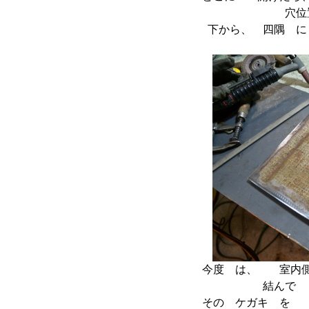
穴
下から、 四隅
今度 は、 室内
結んで
その ケガキ を