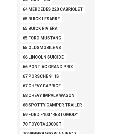
64 MERCEDES 220 CABRIOLET
65 BUICK LESABRE
65 BUICK RIVIERA
65 FORD MUSTANG
65 OLDSMOBILE 98
66 LINCOLN SUICIDE
66 PONTIAC GRAND PRIX
67 PORSCHE 911S
67 CHEVY CAPRICE
68 CHEVY IMPALA WAGON
68 SPOTTY CAMPER TRAILER
69 FORD F100 "RESTOMOD"
70 TOYOTA 2000GT
70 WINNEBAGO WINNIE F17