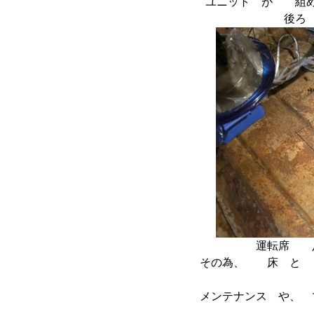
ユニット が 組
後ろ
運転席 
その為、 床 と
メンテナンス や、