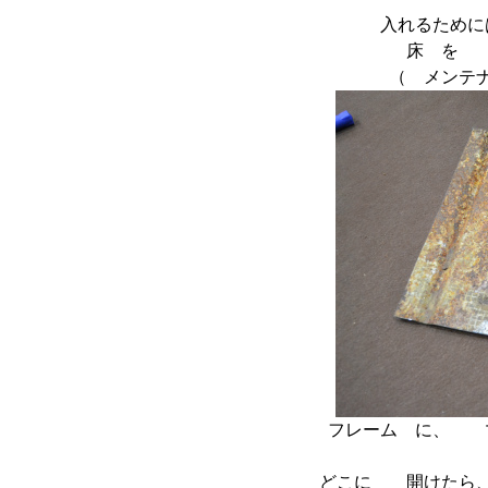
入れるため
床 を
（ メンテ
フレーム に、 
どこに 開けたら