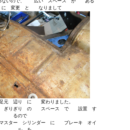
めないので、 広い スペース が ある
 に 変更 と なりまして
足元 辺り に 変わりました。
 ぎりぎり の スペース で 設置 す
るので
 マスター シリンダー に ブレーキ オイ
ル を