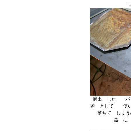
摘出 した 
蓋 として 使
落ちて しま
蓋 に