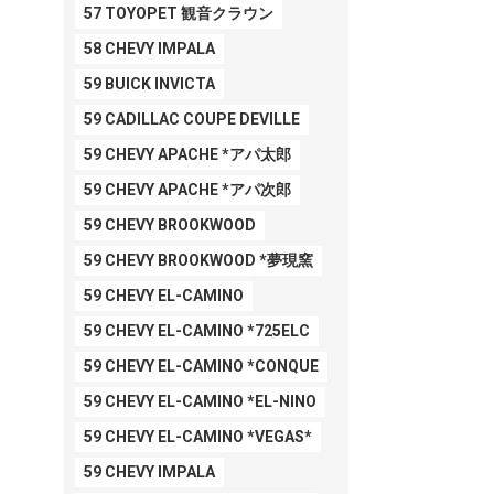
57 TOYOPET 観音クラウン
58 CHEVY IMPALA
59 BUICK INVICTA
59 CADILLAC COUPE DEVILLE
59 CHEVY APACHE *アパ太郎
59 CHEVY APACHE *アパ次郎
59 CHEVY BROOKWOOD
59 CHEVY BROOKWOOD *夢現窯
59 CHEVY EL-CAMINO
59 CHEVY EL-CAMINO *725ELC
59 CHEVY EL-CAMINO *CONQUE
59 CHEVY EL-CAMINO *EL-NINO
59 CHEVY EL-CAMINO *VEGAS*
59 CHEVY IMPALA