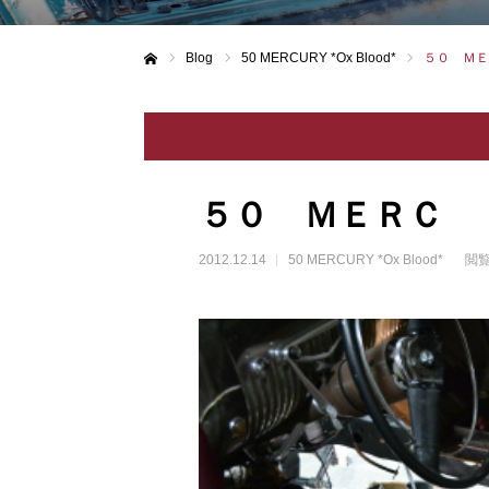
Blog
50 MERCURY *Ox Blood*
５０ ＭＥ
ホーム
５０ ＭＥＲＣ
2012.12.14
50 MERCURY *Ox Blood*
閲覧