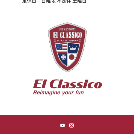
定休日：日曜 & 不定休 土曜日
55 BUICK ROADMASTER
55 CHEVY 210
55 CHEVY HANDYMAN WAGON
55 FORD F100
56 BUICK SPECIAL * 565 *
56 CHEVY BEL-AIR * KOMO *
56 CHEVY BEL-AIR *SPARKLE 56
56 CHEVY BELAIR CONV
57 CHEVY BEL-AIR CONVERTIBLE
57 CHEVY NOMAD *ACID 57*
57 TOYOPET 観音クラウン
58 CHEVY IMPALA
59 BUICK INVICTA
59 CADILLAC COUPE DEVILLE