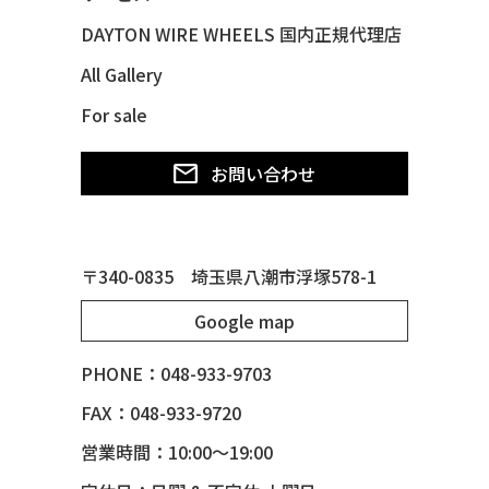
49 CHEVY SUBURBAN
DAYTON WIRE WHEELS 国内正規代理店
49 FORD SHOE BOX
All Gallery
49 MERCURY *MERC9*
For sale
50 CHEVY STYLE-LINE*BUBBLES
50 CHEVY SUBURBAN
お問い合わせ
50 CHEVY TIN WOODIE WAGON
50 MERCURY *OX BLOOD*
51 CHEVY STYLE LINE
〒340-0835 埼玉県八潮市浮塚578-1
51 MERCURY
Google map
51 MERCURY *ART MORRISON
53 CHEVY BEL-AIR
PHONE：048-933-9703
54 CHEVY BEL-AIR
FAX：048-933-9720
54 CHEVY SUBURBAN
営業時間：10:00～19:00
54 CHEVY TIN WOODIE WAGON