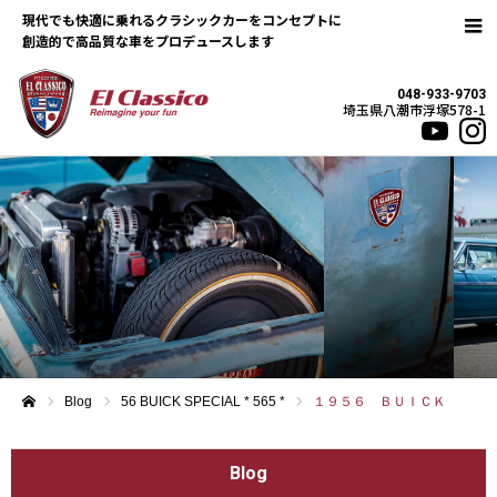
現代でも快適に乗れるクラシックカーをコンセプトに
048-933-9703
埼玉県八潮市浮塚578-1
Blog
56 BUICK SPECIAL * 565 *
１９５６ ＢＵＩＣＫ
ホーム
Blog