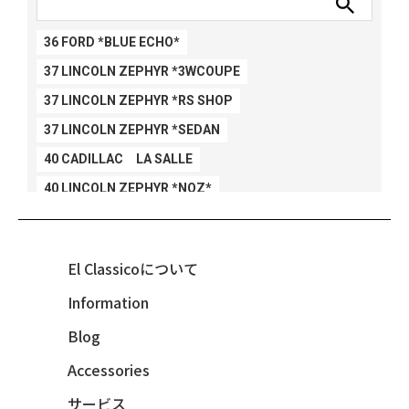
36 FORD *BLUE ECHO*
37 LINCOLN ZEPHYR *3WCOUPE
37 LINCOLN ZEPHYR *RS SHOP
37 LINCOLN ZEPHYR *SEDAN
40 CADILLAC LA SALLE
40 LINCOLN ZEPHYR *NOZ*
40 LINCOLN ZEPHYR *V12*
40 MERCURY *BREEZEE
El Classicoについて
47 CHEVY FLEETMASTER CONV
Information
48 CHEVY 3100 *Q-CHINCO
Blog
48 CHEVY FLEET AEROSEDAN
48 CHEVY FLEETMASTER CONV
Accessories
48 CHEVY SUBURBAN
サービス