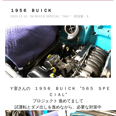
１９５６ ＢＵＩＣＫ
2020.12.10
56 BUICK SPECIAL * 565 *
閲覧数：8
Ｙ室さんの １９５６ ＢＵＩＣＫ ”５６５ ＳＰＥ
ＣＩＡＬ”
プロジェクト 進めてまして
試運転とダメ出しを進めながら、必要な対策中