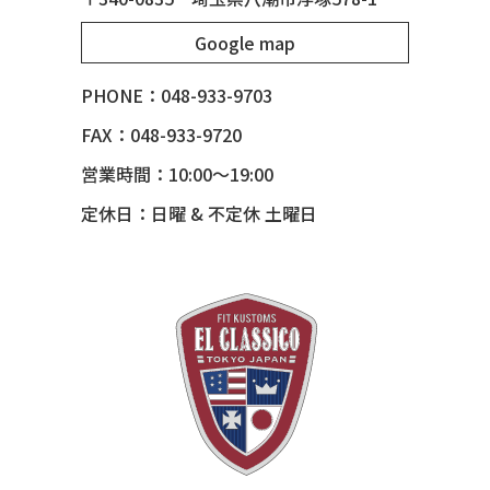
51 MERCURY
Google map
51 MERCURY *ART MORRISON
53 CHEVY BEL-AIR
PHONE：048-933-9703
54 CHEVY BEL-AIR
FAX：048-933-9720
54 CHEVY SUBURBAN
営業時間：10:00～19:00
54 CHEVY TIN WOODIE WAGON
定休日：日曜 & 不定休 土曜日
55 BUICK ROADMASTER
55 CHEVY 210
55 CHEVY HANDYMAN WAGON
55 FORD F100
56 BUICK SPECIAL * 565 *
56 CHEVY BEL-AIR * KOMO *
56 CHEVY BEL-AIR *SPARKLE 56
56 CHEVY BELAIR CONV