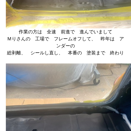
作業の方は 全速 前進で 進んでいまして
Ｍりさんの 工場で フレームオフして、 昨年は ア
ンダーの
総剥離、 シールし直し、 本番の 塗装まで 終わり