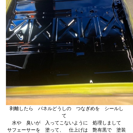
剥離したら パネルどうしの つなぎめを シールし
て
水や 臭いが 入ってこないように 処理しまして
サフェーサーを 塗って、 仕上げは 艶有黒で 塗装