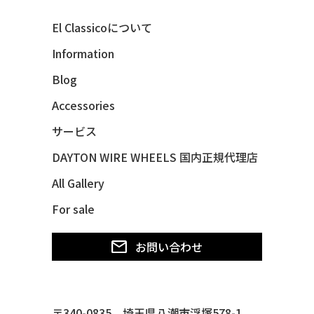
40 MERCURY *BREEZEE
El Classicoについて
47 CHEVY FLEETMASTER CONV
Information
48 CHEVY 3100 *Q-CHINCO
Blog
48 CHEVY FLEET AEROSEDAN
48 CHEVY FLEETMASTER CONV
Accessories
48 CHEVY SUBURBAN
サービス
49 CHEVY SUBURBAN
DAYTON WIRE WHEELS 国内正規代理店
49 FORD SHOE BOX
All Gallery
49 MERCURY *MERC9*
For sale
50 CHEVY STYLE-LINE*BUBBLES
50 CHEVY SUBURBAN
お問い合わせ
50 CHEVY TIN WOODIE WAGON
50 MERCURY *OX BLOOD*
51 CHEVY STYLE LINE
〒340-0835 埼玉県八潮市浮塚578-1