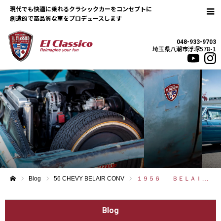
現代でも快適に乗れるクラシックカーをコンセプトに
048-933-9703
埼玉県八潮市浮塚578-1
Blog
56 CHEVY BELAIR CONV
１９５６ ＢＥＬＡＩＲ ＣＯＮＶＥＲＴＩＢＬＥ
ホーム
Blog