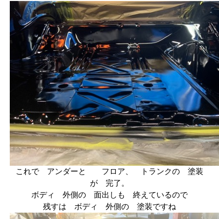
これで アンダーと フロア、 トランクの 塗装
が 完了。
ボディ 外側の 面出しも 終えているので
残すは ボディ 外側の 塗装ですね