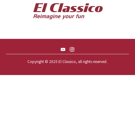
57 CHEVY BEL-AIR CONVERTIBLE
57 CHEVY NOMAD *ACID 57*
57 TOYOPET 観音クラウン
58 CHEVY IMPALA
59 BUICK INVICTA
59 CADILLAC COUPE DEVILLE
Copyright © 2025 El Classico, all rights reserved.️
59 CHEVY APACHE *アパ太郎
59 CHEVY APACHE *アパ次郎
59 CHEVY BROOKWOOD
59 CHEVY BROOKWOOD *夢現窯
59 CHEVY EL-CAMINO
59 CHEVY EL-CAMINO *725ELC
59 CHEVY EL-CAMINO *CONQUE
59 CHEVY EL-CAMINO *EL-NINO