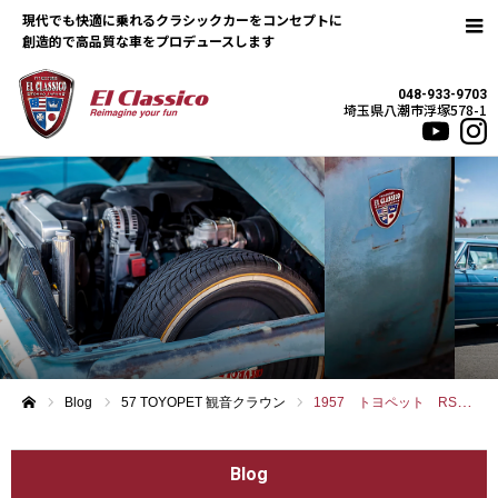
現代でも快適に乗れるクラシックカーをコンセプトに
048-933-9703
埼玉県八潮市浮塚578-1
Blog
57 TOYOPET 観音クラウン
1957 トヨペット RSD ” 初代クラウン ”
ホーム
Blog