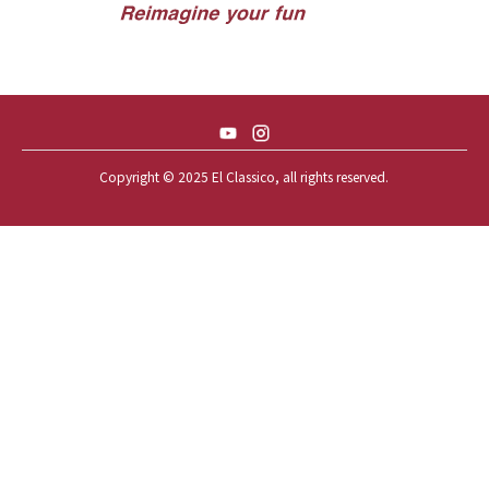
57 CHEVY NOMAD *ACID 57*
57 TOYOPET 観音クラウン
58 CHEVY IMPALA
59 BUICK INVICTA
59 CADILLAC COUPE DEVILLE
Copyright © 2025 El Classico, all rights reserved.️
59 CHEVY APACHE *アパ太郎
59 CHEVY APACHE *アパ次郎
59 CHEVY BROOKWOOD
59 CHEVY BROOKWOOD *夢現窯
59 CHEVY EL-CAMINO
59 CHEVY EL-CAMINO *725ELC
59 CHEVY EL-CAMINO *CONQUE
59 CHEVY EL-CAMINO *EL-NINO
59 CHEVY EL-CAMINO *VEGAS*