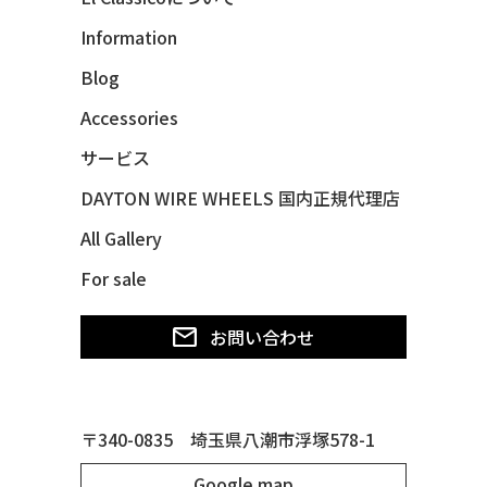
47 CHEVY FLEETMASTER CONV
Information
48 CHEVY 3100 *Q-CHINCO
Blog
48 CHEVY FLEET AEROSEDAN
48 CHEVY FLEETMASTER CONV
Accessories
48 CHEVY SUBURBAN
サービス
49 CHEVY SUBURBAN
DAYTON WIRE WHEELS 国内正規代理店
49 FORD SHOE BOX
All Gallery
49 MERCURY *MERC9*
For sale
50 CHEVY STYLE-LINE*BUBBLES
50 CHEVY SUBURBAN
お問い合わせ
50 CHEVY TIN WOODIE WAGON
50 MERCURY *OX BLOOD*
51 CHEVY STYLE LINE
〒340-0835 埼玉県八潮市浮塚578-1
51 MERCURY
Google map