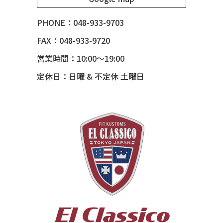
51 MERCURY *ART MORRISON
53 CHEVY BEL-AIR
PHONE：048-933-9703
54 CHEVY BEL-AIR
FAX：048-933-9720
54 CHEVY SUBURBAN
営業時間：10:00～19:00
54 CHEVY TIN WOODIE WAGON
定休日：日曜 & 不定休 土曜日
55 BUICK ROADMASTER
55 CHEVY 210
55 CHEVY HANDYMAN WAGON
55 FORD F100
56 BUICK SPECIAL * 565 *
56 CHEVY BEL-AIR * KOMO *
56 CHEVY BEL-AIR *SPARKLE 56
56 CHEVY BELAIR CONV
57 CHEVY BEL-AIR CONVERTIBLE