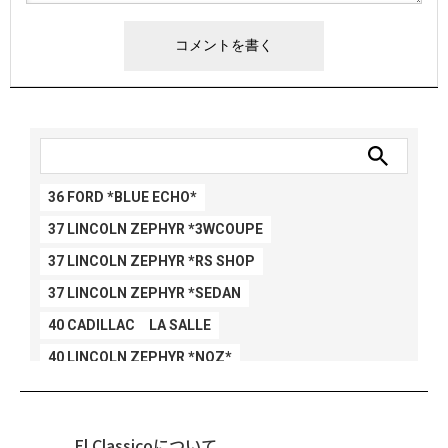
36 FORD *BLUE ECHO*
37 LINCOLN ZEPHYR *3WCOUPE
37 LINCOLN ZEPHYR *RS SHOP
37 LINCOLN ZEPHYR *SEDAN
40 CADILLAC LA SALLE
40 LINCOLN ZEPHYR *NOZ*
40 LINCOLN ZEPHYR *V12*
40 MERCURY *BREEZEE
El Classicoについて