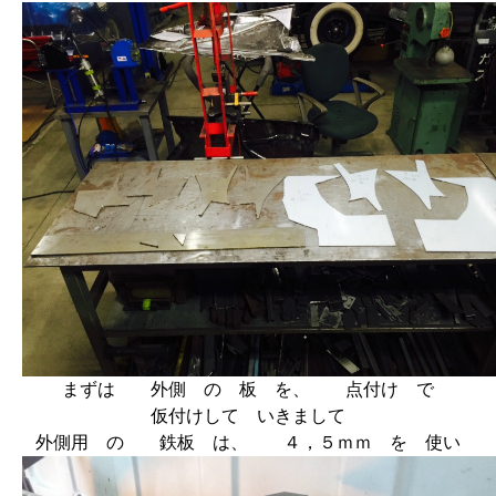
まずは 外側 の 板 を、 点付け で
仮付けして いきまして
外側用 の 鉄板 は、 ４，５ｍｍ を 使い