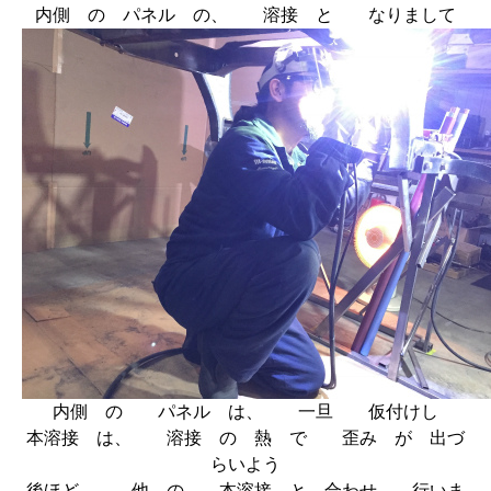
内側 の パネル の、 溶接 と なりまして
内側 の パネル は、 一旦 仮付けし
本溶接 は、 溶接 の 熱 で 歪み が 出づ
らいよう
後ほど、 他 の 本溶接 と 合わせ 行いま