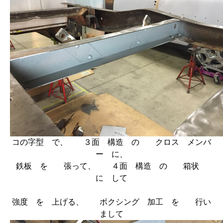
コの字型 で、 ３面 構造 の クロス メンバ
ー に、
鉄板 を 張って、 ４面 構造 の 箱状
に して
強度 を 上げる、 ボクシング 加工 を 行い
まして