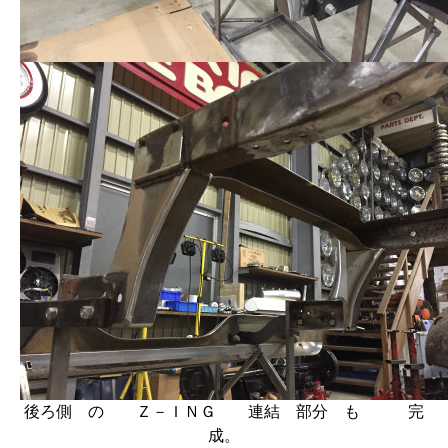
後ろ側 の Ｚ－ＩＮＧ 連結 部分 も 完
成。