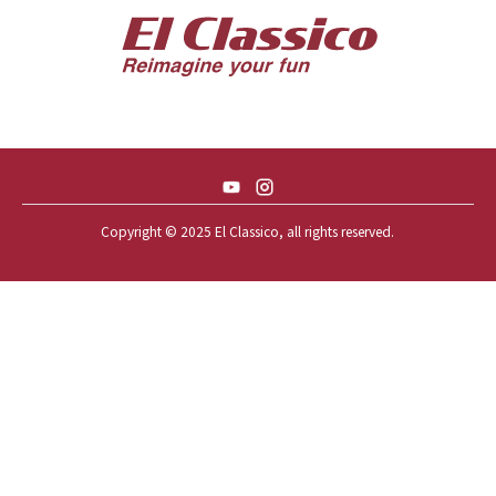
57 CHEVY BEL-AIR CONVERTIBLE
57 CHEVY NOMAD *ACID 57*
57 TOYOPET 観音クラウン
58 CHEVY IMPALA
59 BUICK INVICTA
59 CADILLAC COUPE DEVILLE
Copyright © 2025 El Classico, all rights reserved.️
59 CHEVY APACHE *アパ太郎
59 CHEVY APACHE *アパ次郎
59 CHEVY BROOKWOOD
59 CHEVY BROOKWOOD *夢現窯
59 CHEVY EL-CAMINO
59 CHEVY EL-CAMINO *725ELC
59 CHEVY EL-CAMINO *CONQUE
59 CHEVY EL-CAMINO *EL-NINO