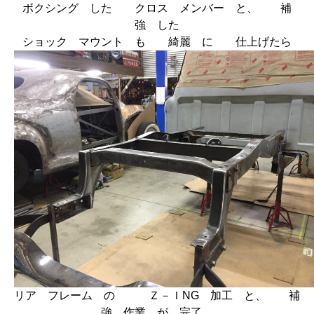
ボクシング した クロス メンバー と、 補
強 した
ショック マウント も 綺麗 に 仕上げたら
リア フレーム の Ｚ－ＩNG 加工 と、 補
強 作業 が 完了。