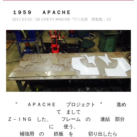
１９５９ ＡＰＡＣＨＥ
2017.03.01
59 CHEVY APACHE *アパ太郎
閲覧数：22
” ＡＰＡＣＨＥ プロジェクト ” 進め
て まして
Ｚ－ＩＮＧ した、 フレーム の 連結 部分
に 使う、
補強用 の 鉄板 を 切り出したら