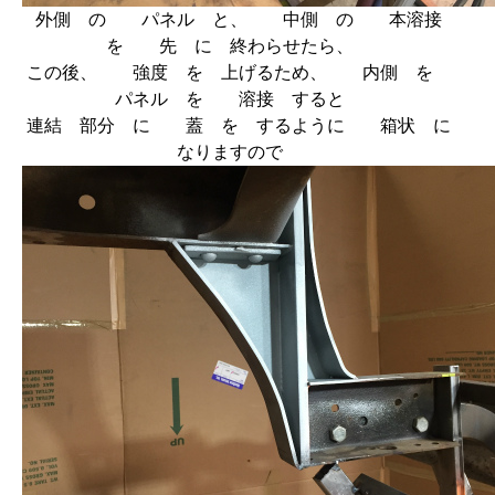
外側 の パネル と、 中側 の 本溶接
を 先 に 終わらせたら、
この後、 強度 を 上げるため、 内側 を
パネル を 溶接 すると
連結 部分 に 蓋 を するように 箱状 に
なりますので