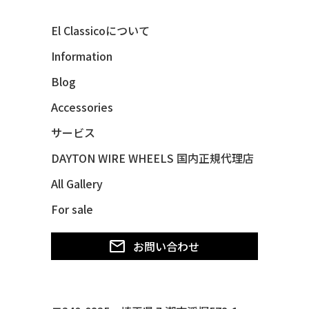
40 MERCURY *BREEZEE
El Classicoについて
47 CHEVY FLEETMASTER CONV
Information
48 CHEVY 3100 *Q-CHINCO
Blog
48 CHEVY FLEET AEROSEDAN
48 CHEVY FLEETMASTER CONV
Accessories
48 CHEVY SUBURBAN
サービス
49 CHEVY SUBURBAN
DAYTON WIRE WHEELS 国内正規代理店
49 FORD SHOE BOX
All Gallery
49 MERCURY *MERC9*
For sale
50 CHEVY STYLE-LINE*BUBBLES
50 CHEVY SUBURBAN
お問い合わせ
50 CHEVY TIN WOODIE WAGON
50 MERCURY *OX BLOOD*
51 CHEVY STYLE LINE