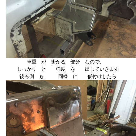
車重 が 掛かる 部分 なので、
しっかり と 強度 を 出していきます
後ろ側 も、 同様 に 仮付けしたら