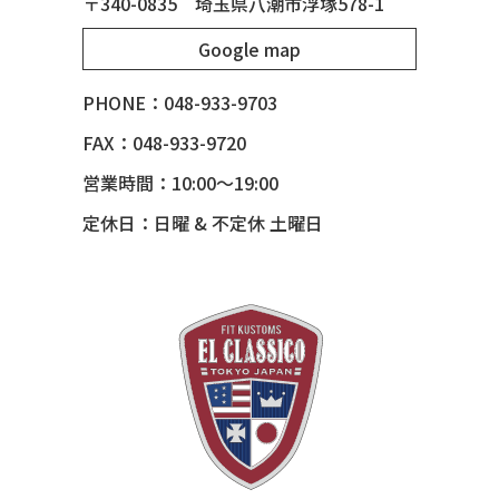
〒340-0835 埼玉県八潮市浮塚578-1
51 MERCURY
Google map
51 MERCURY *ART MORRISON
53 CHEVY BEL-AIR
PHONE：048-933-9703
54 CHEVY BEL-AIR
FAX：048-933-9720
54 CHEVY SUBURBAN
営業時間：10:00～19:00
54 CHEVY TIN WOODIE WAGON
定休日：日曜 & 不定休 土曜日
55 BUICK ROADMASTER
55 CHEVY 210
55 CHEVY HANDYMAN WAGON
55 FORD F100
56 BUICK SPECIAL * 565 *
56 CHEVY BEL-AIR * KOMO *
56 CHEVY BEL-AIR *SPARKLE 56
56 CHEVY BELAIR CONV