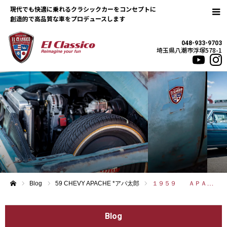
現代でも快適に乗れるクラシックカーをコンセプトに
048-933-9703
埼玉県八潮市浮塚578-1
Blog
59 CHEVY APACHE *アパ太郎
１９５９ ＡＰＡＣＨＥ
ホーム
Blog