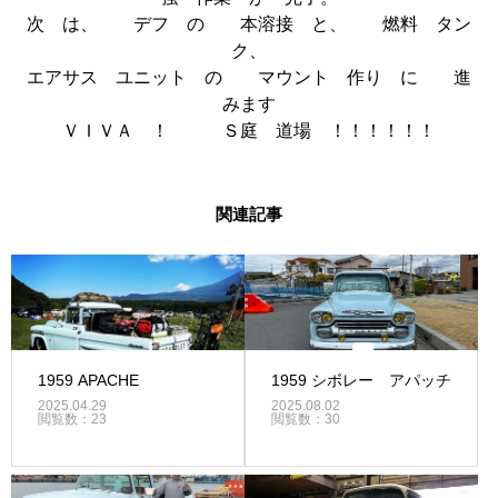
次 は、 デフ の 本溶接 と、 燃料 タン
ク、
エアサス ユニット の マウント 作り に 進
みます
ＶＩＶＡ ！ Ｓ庭 道場 ！！！！！！
関連記事
1959 APACHE
1959 シボレー アパッチ
2025.04.29
2025.08.02
閲覧数：23
閲覧数：30