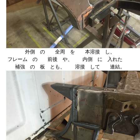
外側 の 全周 を 本溶接 し、
フレーム の 前後 や、 内側 に 入れた
補強 の 板 とも、 溶接 して 連結。