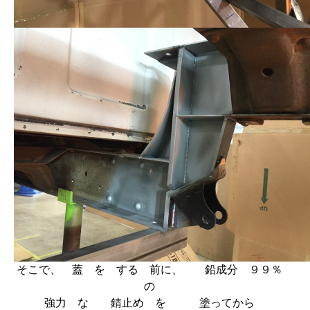
そこで、 蓋 を する 前に、 鉛成分 ９９％
の
強力 な 錆止め を 塗ってから