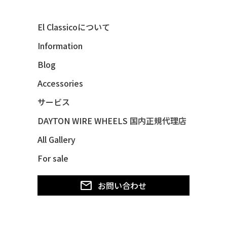
40 MERCURY *BREEZEE
El Classicoについて
47 CHEVY FLEETMASTER CONV
Information
48 CHEVY 3100 *Q-CHINCO
Blog
48 CHEVY FLEET AEROSEDAN
48 CHEVY FLEETMASTER CONV
Accessories
48 CHEVY SUBURBAN
サービス
49 CHEVY SUBURBAN
DAYTON WIRE WHEELS 国内正規代理店
49 FORD SHOE BOX
All Gallery
49 MERCURY *MERC9*
For sale
50 CHEVY STYLE-LINE*BUBBLES
50 CHEVY SUBURBAN
お問い合わせ
50 CHEVY TIN WOODIE WAGON
50 MERCURY *OX BLOOD*
51 CHEVY STYLE LINE