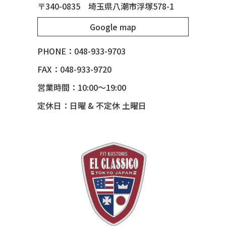
〒340-0835 埼玉県八潮市浮塚578-1
51 MERCURY
Google map
51 MERCURY *ART MORRISON
53 CHEVY BEL-AIR
PHONE：048-933-9703
54 CHEVY BEL-AIR
FAX：048-933-9720
54 CHEVY SUBURBAN
営業時間：10:00～19:00
54 CHEVY TIN WOODIE WAGON
定休日：日曜 & 不定休 土曜日
55 BUICK ROADMASTER
55 CHEVY 210
55 CHEVY HANDYMAN WAGON
55 FORD F100
56 BUICK SPECIAL * 565 *
56 CHEVY BEL-AIR * KOMO *
56 CHEVY BEL-AIR *SPARKLE 56
56 CHEVY BELAIR CONV