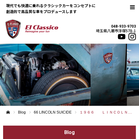
現代でも快適に乗れるクラシックカーをコンセプトに
048-933-9703
埼玉県八潮市浮塚578-1
Blog
66 LINCOLN SUICIDE
１９６６ ＬＩＮＣＯＬＮ ＣＯＮＴＩＮＥＮＴＡＬ
ホーム
Blog