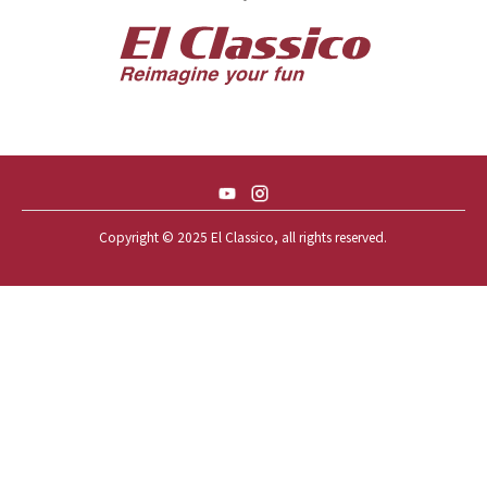
57 CHEVY BEL-AIR CONVERTIBLE
57 CHEVY NOMAD *ACID 57*
57 TOYOPET 観音クラウン
58 CHEVY IMPALA
59 BUICK INVICTA
59 CADILLAC COUPE DEVILLE
Copyright © 2025 El Classico, all rights reserved.️
59 CHEVY APACHE *アパ太郎
59 CHEVY APACHE *アパ次郎
59 CHEVY BROOKWOOD
59 CHEVY BROOKWOOD *夢現窯
59 CHEVY EL-CAMINO
59 CHEVY EL-CAMINO *725ELC
59 CHEVY EL-CAMINO *CONQUE
59 CHEVY EL-CAMINO *EL-NINO