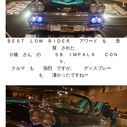
ＢＥＳＴ ＬＯＷ ＲＩＤＥＲ アワード を 受
賞 された
Ｏ橋 さん の ５８ ＩＭＰＡＬＡ ＣＯＮ
Ｖ。
クルマ も 強烈 ですが、 ディスプレー
も 凄かったですねー