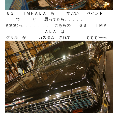
６３ ＩＭＰＡＬＡ も すごい ペイント
で と 思ってたら、、、、、
むむむっ、、、、、、、 こちらの ６３ ＩＭＰ
ＡＬＡ は
グリル が カスタム されて むむむーっ