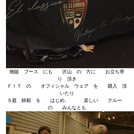
物販 ブース にも 沢山 の 方に お立ち寄
り 頂き
ＦＩＴ の オフィシャル ウェア を 購入 頂
いたり
Ｓ庭 師範 を はじめ、 楽しい クルー
の みんなとも