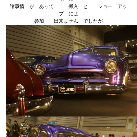
諸事情 が あって、 搬入 と ショー アッ
プ には
参加 出来ません でしたが