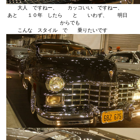
大人 ですねー、 カッコいい ですねー、
あと １０年 したら と いわず、 明日
からでも
こんな スタイル で 乗りたいです