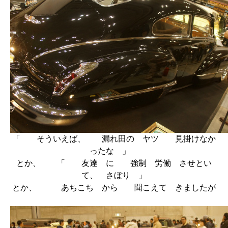
「 そういえば、 漏れ田の ヤツ 見掛けなか
ったな 」
とか、 「 友達 に 強制 労働 させとい
て、 さぼり 」
とか、 あちこち から 聞こえて きましたが