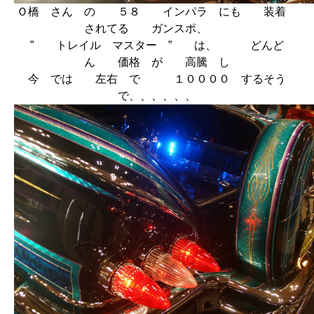
Ｏ橋 さん の ５８ インパラ にも 装着
されてる ガンスポ、
” トレイル マスター ” は、 どんど
ん 価格 が 高騰 し
今 では 左右 で １００００ するそう
で、、、、、、