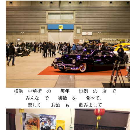
横浜 中華街 の 毎年 恒例 の 店 で
みんな で 御飯 を 食べて、
楽しく お酒 も 飲みまして