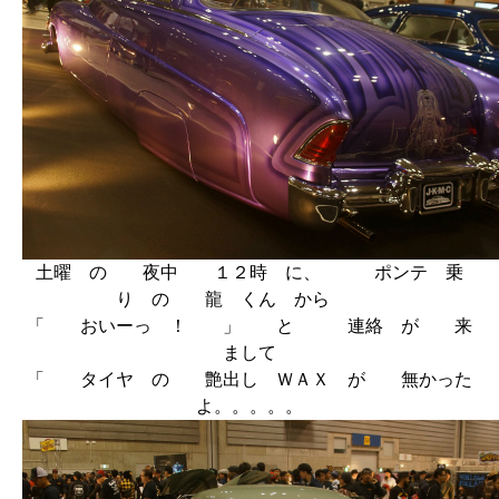
土曜 の 夜中 １２時 に、 ポンテ 乗
り の 龍 くん から
「 おいーっ ！ 」 と 連絡 が 来
まして
「 タイヤ の 艶出し ＷＡＸ が 無かった
よ。。。。。