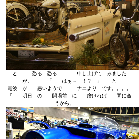
と 恐る 恐る 申し上げて みました
が、 「 はぁ～ ！？ 」 と
電波 が 悪いようで ナニより です。。。。
「 明日 の 開場前 に 磨ければ 間に合
うから、