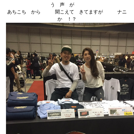
う 声 が
あちこち から 聞こえて きてますが ナニ
か ！？