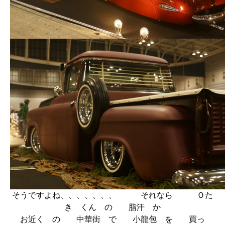
そうですよね、、、、、、、 それなら Ｏた
き くん の 脂汗 か
お近く の 中華街 で 小龍包 を 買っ