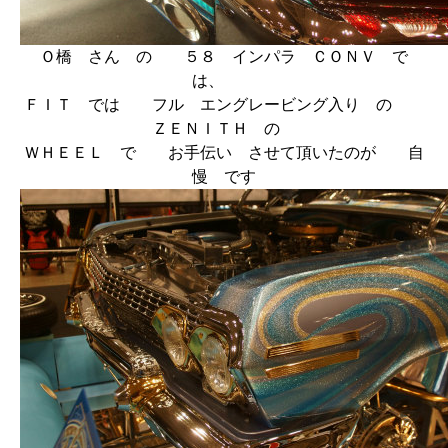
Ｏ橋 さん の ５８ インパラ ＣＯＮＶ で
は、
ＦＩＴ では フル エングレービング入り の
ＺＥＮＩＴＨ の
ＷＨＥＥＬ で お手伝い させて頂いたのが 自
慢 です