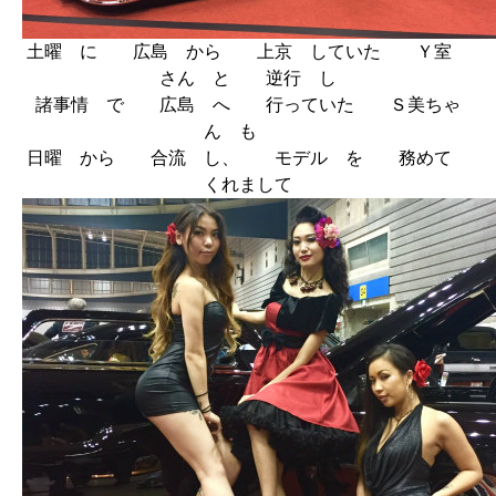
土曜 に 広島 から 上京 していた Ｙ室
さん と 逆行 し
諸事情 で 広島 へ 行っていた Ｓ美ちゃ
ん も
日曜 から 合流 し、 モデル を 務めて
くれまして