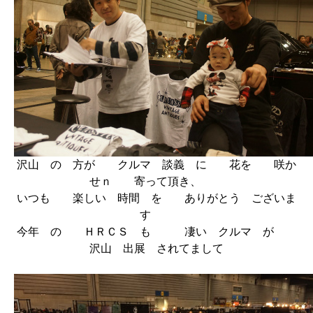
沢山 の 方が クルマ 談義 に 花を 咲か
せｎ 寄って頂き、
いつも 楽しい 時間 を ありがとう ございま
す
今年 の ＨＲＣＳ も 凄い クルマ が
沢山 出展 されてまして