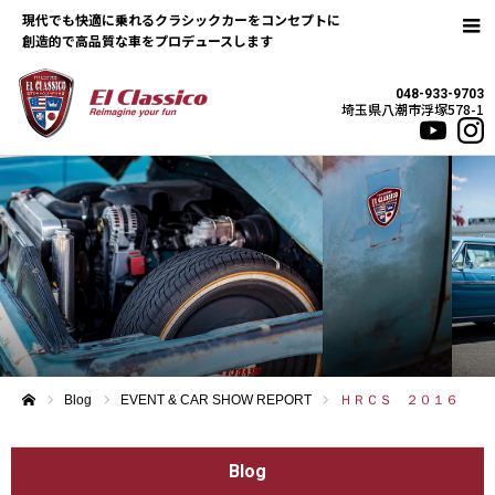
現代でも快適に乗れるクラシックカーをコンセプトに
048-933-9703
埼玉県八潮市浮塚578-1
Blog
EVENT & CAR SHOW REPORT
ＨＲＣＳ ２０１６
ホーム
Blog