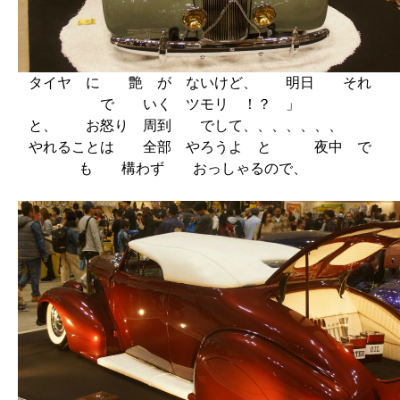
タイヤ に 艶 が ないけど、 明日 それ
で いく ツモリ ！？ 」
と、 お怒り 周到 でして、、、、、、、
やれることは 全部 やろうよ と 夜中 で
も 構わず おっしゃるので、