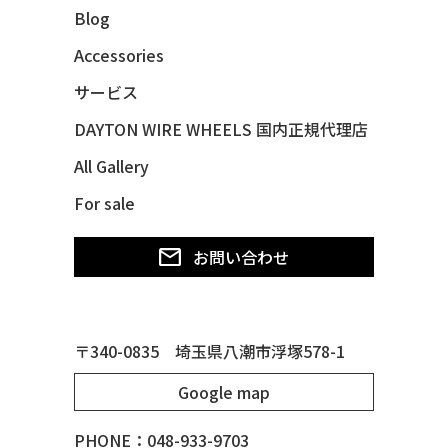
Blog
48 CHEVY FLEET AEROSEDAN
48 CHEVY FLEETMASTER CONV
Accessories
48 CHEVY SUBURBAN
サービス
49 CHEVY SUBURBAN
DAYTON WIRE WHEELS 国内正規代理店
49 FORD SHOE BOX
All Gallery
49 MERCURY *MERC9*
For sale
50 CHEVY STYLE-LINE*BUBBLES
50 CHEVY SUBURBAN
お問い合わせ
50 CHEVY TIN WOODIE WAGON
50 MERCURY *OX BLOOD*
51 CHEVY STYLE LINE
〒340-0835 埼玉県八潮市浮塚578-1
51 MERCURY
Google map
51 MERCURY *ART MORRISON
53 CHEVY BEL-AIR
PHONE：048-933-9703