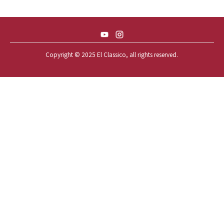
58 CHEVY IMPALA
59 BUICK INVICTA
59 CADILLAC COUPE DEVILLE
Copyright © 2025 El Classico, all rights reserved.️
59 CHEVY APACHE *アパ太郎
59 CHEVY APACHE *アパ次郎
59 CHEVY BROOKWOOD
59 CHEVY BROOKWOOD *夢現窯
59 CHEVY EL-CAMINO
59 CHEVY EL-CAMINO *725ELC
59 CHEVY EL-CAMINO *CONQUE
59 CHEVY EL-CAMINO *EL-NINO
59 CHEVY EL-CAMINO *VEGAS*
59 CHEVY IMPALA
59 CHEVY IMPALA *OLD STYLE