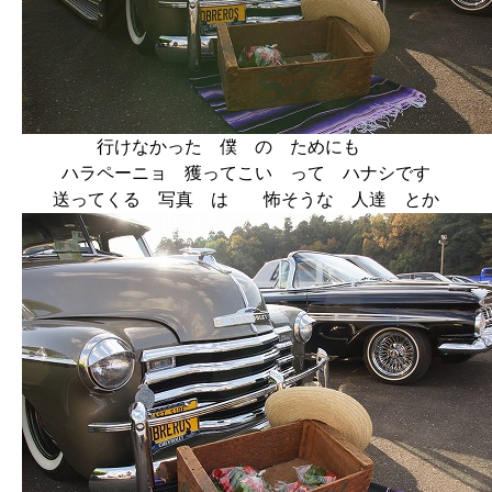
行けなかった 僕 の ためにも
ハラペーニョ 獲ってこい って ハナシです
送ってくる 写真 は 怖そうな 人達 とか