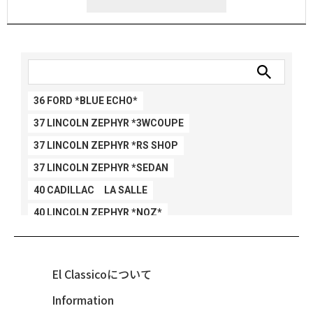
36 FORD *BLUE ECHO*
37 LINCOLN ZEPHYR *3WCOUPE
37 LINCOLN ZEPHYR *RS SHOP
37 LINCOLN ZEPHYR *SEDAN
40 CADILLAC LA SALLE
40 LINCOLN ZEPHYR *NOZ*
40 LINCOLN ZEPHYR *V12*
40 MERCURY *BREEZEE
El Classicoについて
47 CHEVY FLEETMASTER CONV
Information
48 CHEVY 3100 *Q-CHINCO