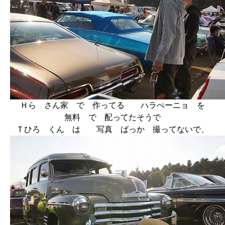
Ｈら さん家 で 作ってる ハラぺーニョ を
無料 で 配ってたそうで
Ｔひろ くん は 写真 ばっか 撮ってないで、