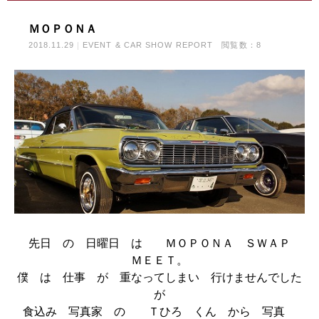
ＭＯＰＯＮＡ
2018.11.29
EVENT & CAR SHOW REPORT
閲覧数：8
先日 の 日曜日 は ＭＯＰＯＮＡ ＳＷＡＰ
ＭＥＥＴ。
僕 は 仕事 が 重なってしまい 行けませんでした
が
食込み 写真家 の Ｔひろ くん から 写真