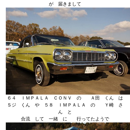
が 届きまして
６４ ＩＭＰＡＬＡ ＣＯＮＶ の Ａ田 くん は
Ｓジ くん や ５８ ＩＭＰＡＬＡ の Ｙ崎 さ
ん と
合流 して 一緒 に 行ってたようで