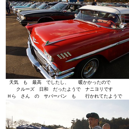
天気 も 最高 でしたし、 暖かかったので
クルーズ 日和 だったようで ナニヨリです
Ｈら さん の サバーバン も 行かれてたようで