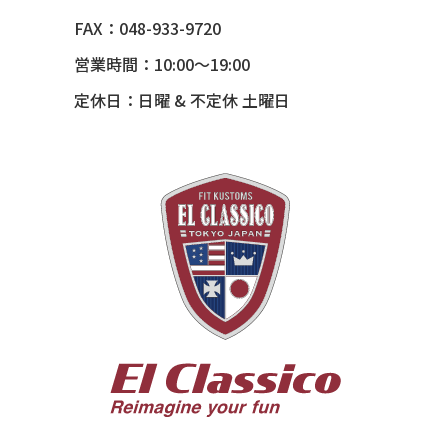
54 CHEVY BEL-AIR
FAX：048-933-9720
54 CHEVY SUBURBAN
営業時間：10:00～19:00
54 CHEVY TIN WOODIE WAGON
定休日：日曜 & 不定休 土曜日
55 BUICK ROADMASTER
55 CHEVY 210
55 CHEVY HANDYMAN WAGON
55 FORD F100
56 BUICK SPECIAL * 565 *
56 CHEVY BEL-AIR * KOMO *
56 CHEVY BEL-AIR *SPARKLE 56
56 CHEVY BELAIR CONV
57 CHEVY BEL-AIR CONVERTIBLE
57 CHEVY NOMAD *ACID 57*
57 TOYOPET 観音クラウン