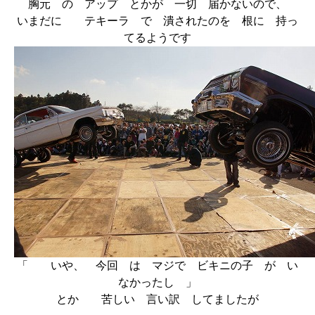
胸元 の アップ とかが 一切 届かないので、
いまだに テキーラ で 潰されたのを 根に 持っ
てるようです
「 いや、 今回 は マジで ビキニの子 が い
なかったし 」
とか 苦しい 言い訳 してましたが