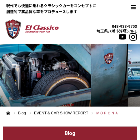
現代でも快適に乗れるクラシックカーをコンセプトに
048-933-9703
埼玉県八潮市浮塚578-1
Blog
EVENT & CAR SHOW REPORT
ＭＯＰＯＮＡ
ホーム
Blog