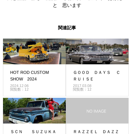
と 思います
関連記事
HOT ROD CUSTOM
ＧＯＯＤ ＤＡＹＳ Ｃ
SHOW 2024
ＲＵＩＳＥ
2024.12.06
2017.03.08
閲覧数：12
閲覧数：12
ＳＣＮ ＳＵＺＵＫＡ
ＲＡＺＺＥＬ ＤＡＺＺ