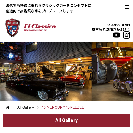
現代でも快適に乗れるクラシックカーをコンセプトに
048-933-9703
埼玉県八潮市浮塚578-1
All Gallery
40 MERCURY *BREEZEE
ホーム
All Gallery