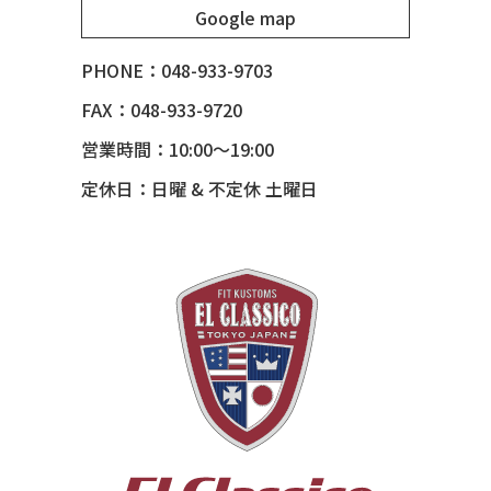
Google map
51 MERCURY *ART MORRISON
53 CHEVY BEL-AIR
PHONE：048-933-9703
54 CHEVY BEL-AIR
FAX：048-933-9720
54 CHEVY SUBURBAN
営業時間：10:00～19:00
54 CHEVY TIN WOODIE WAGON
定休日：日曜 & 不定休 土曜日
55 BUICK ROADMASTER
55 CHEVY 210
55 CHEVY HANDYMAN WAGON
55 FORD F100
56 BUICK SPECIAL * 565 *
56 CHEVY BEL-AIR * KOMO *
56 CHEVY BEL-AIR *SPARKLE 56
56 CHEVY BELAIR CONV
57 CHEVY BEL-AIR CONVERTIBLE