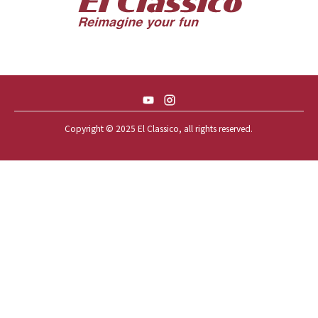
57 CHEVY NOMAD *ACID 57*
57 TOYOPET 観音クラウン
58 CHEVY IMPALA
59 BUICK INVICTA
59 CADILLAC COUPE DEVILLE
Copyright © 2025 El Classico, all rights reserved.️
59 CHEVY APACHE *アパ太郎
59 CHEVY APACHE *アパ次郎
59 CHEVY BROOKWOOD
59 CHEVY BROOKWOOD *夢現窯
59 CHEVY EL-CAMINO
59 CHEVY EL-CAMINO *725ELC
59 CHEVY EL-CAMINO *CONQUE
59 CHEVY EL-CAMINO *EL-NINO
59 CHEVY EL-CAMINO *VEGAS*