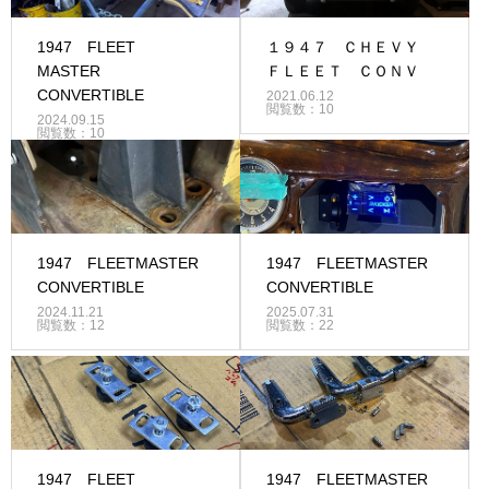
1947 FLEET
１９４７ ＣＨＥＶＹ
MASTER
ＦＬＥＥＴ ＣＯＮＶ
CONVERTIBLE
2021.06.12
閲覧数：10
2024.09.15
閲覧数：10
1947 FLEETMASTER
1947 FLEETMASTER
CONVERTIBLE
CONVERTIBLE
2024.11.21
2025.07.31
閲覧数：12
閲覧数：22
1947 FLEET
1947 FLEETMASTER