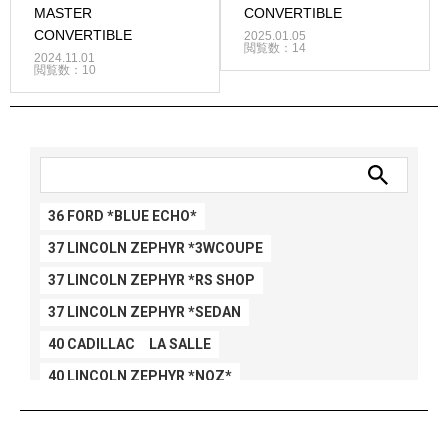
MASTER
CONVERTIBLE
CONVERTIBLE
2025.01.05
閲覧数：14
2024.11.01
閲覧数：10
36 FORD *BLUE ECHO*
37 LINCOLN ZEPHYR *3WCOUPE
37 LINCOLN ZEPHYR *RS SHOP
37 LINCOLN ZEPHYR *SEDAN
40 CADILLAC LA SALLE
40 LINCOLN ZEPHYR *NOZ*
40 LINCOLN ZEPHYR *V12*
40 MERCURY *BREEZEE