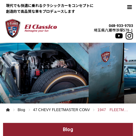
現代でも快適に乗れるクラシックカーをコンセプトに
048-933-9703
埼玉県八潮市浮塚578-1
Blog
47 CHEVY FLEETMASTER CONV
1947 FLEETMASTER CONVERTIBLE
ホーム
Blog