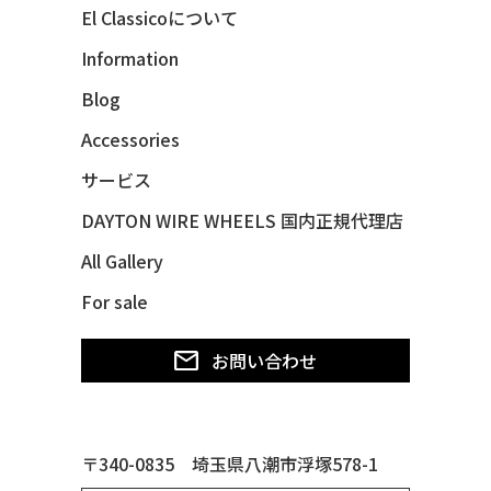
El Classicoについて
47 CHEVY FLEETMASTER CONV
Information
48 CHEVY 3100 *Q-CHINCO
Blog
48 CHEVY FLEET AEROSEDAN
48 CHEVY FLEETMASTER CONV
Accessories
48 CHEVY SUBURBAN
サービス
49 CHEVY SUBURBAN
DAYTON WIRE WHEELS 国内正規代理店
49 FORD SHOE BOX
All Gallery
49 MERCURY *MERC9*
For sale
50 CHEVY STYLE-LINE*BUBBLES
50 CHEVY SUBURBAN
お問い合わせ
50 CHEVY TIN WOODIE WAGON
50 MERCURY *OX BLOOD*
51 CHEVY STYLE LINE
〒340-0835 埼玉県八潮市浮塚578-1
51 MERCURY