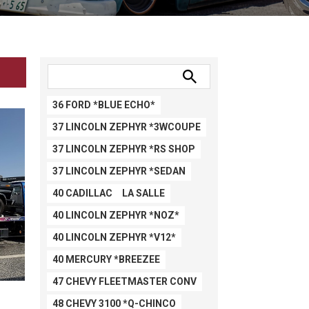
36 FORD *BLUE ECHO*
37 LINCOLN ZEPHYR *3WCOUPE
37 LINCOLN ZEPHYR *RS SHOP
37 LINCOLN ZEPHYR *SEDAN
40 CADILLAC LA SALLE
40 LINCOLN ZEPHYR *NOZ*
40 LINCOLN ZEPHYR *V12*
40 MERCURY *BREEZEE
47 CHEVY FLEETMASTER CONV
48 CHEVY 3100 *Q-CHINCO