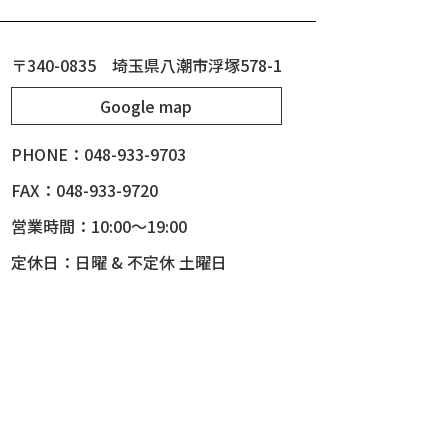
54 CHEVY BEL-AIR
54 CHEVY SUBURBAN
〒340-0835 埼玉県八潮市浮塚578-1
54 CHEVY TIN WOODIE WAGON
Google map
55 BUICK ROADMASTER
PHONE：048-933-9703
55 CHEVY 210
55 CHEVY HANDYMAN WAGON
FAX：048-933-9720
55 FORD F100
営業時間：10:00～19:00
56 BUICK SPECIAL * 565 *
定休日：日曜 & 不定休 土曜日
56 CHEVY BEL-AIR * KOMO *
56 CHEVY BEL-AIR *SPARKLE 56
56 CHEVY BELAIR CONV
57 CHEVY BEL-AIR CONVERTIBLE
57 CHEVY NOMAD *ACID 57*
57 TOYOPET 観音クラウン