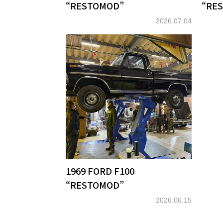
“RESTOMOD”
“RE
2026.07.04
1969 FORD F100
“RESTOMOD”
2026.06.15