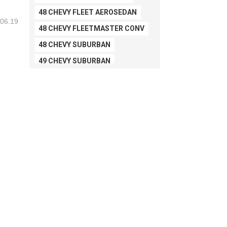
48 CHEVY FLEET AEROSEDAN
06.19
48 CHEVY FLEETMASTER CONV
48 CHEVY SUBURBAN
49 CHEVY SUBURBAN
49 FORD SHOE BOX
49 MERCURY *MERC9*
50 CHEVY STYLE-LINE*BUBBLES
50 CHEVY SUBURBAN
50 CHEVY TIN WOODIE WAGON
50 MERCURY *OX BLOOD*
51 CHEVY STYLE LINE
51 MERCURY
51 MERCURY *ART MORRISON
53 CHEVY BEL-AIR