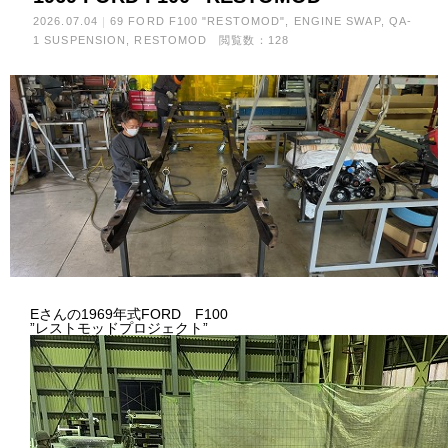
2026.07.04
69 FORD F100 "RESTOMOD"
ENGINE SWAP
QA-
1 SUSPENSION
RESTOMOD
閲覧数：128
Eさんの1969年式FORD F100
”レストモッドプロジェクト”