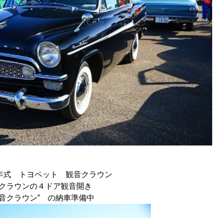
2年式 トヨペット 観音クラウン
クラウンの４ドア観音開き
観音クラウン” の納車準備中