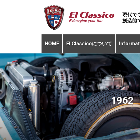
現代で
HOME
El Classicoについて
Informat
196