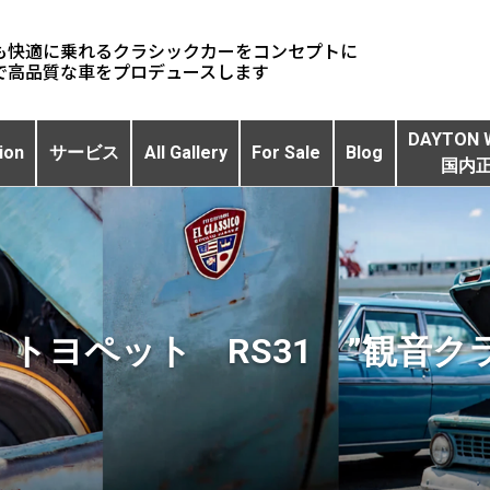
も快適に乗れるクラシックカーをコンセプトに
DAYTON 
ion
サービス
All Gallery
For Sale
Blog
国内
2 トヨペット RS31 ”観音ク