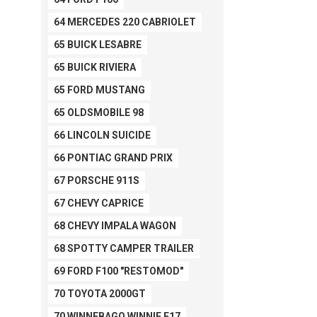
64 MERCEDES 220 CABRIOLET
65 BUICK LESABRE
65 BUICK RIVIERA
65 FORD MUSTANG
65 OLDSMOBILE 98
66 LINCOLN SUICIDE
66 PONTIAC GRAND PRIX
67 PORSCHE 911S
67 CHEVY CAPRICE
68 CHEVY IMPALA WAGON
68 SPOTTY CAMPER TRAILER
69 FORD F100 "RESTOMOD"
70 TOYOTA 2000GT
70 WINNEBAGO WINNIE F17