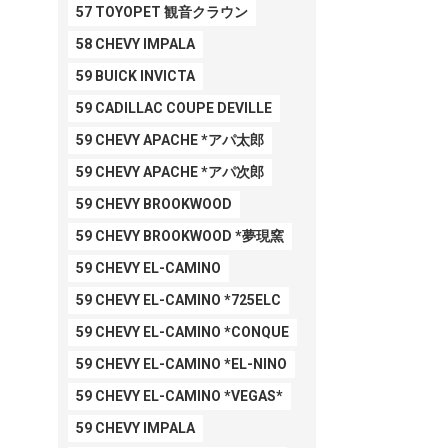
57 TOYOPET 観音クラウン
58 CHEVY IMPALA
59 BUICK INVICTA
59 CADILLAC COUPE DEVILLE
59 CHEVY APACHE *アパ太郎
59 CHEVY APACHE *アパ次郎
59 CHEVY BROOKWOOD
59 CHEVY BROOKWOOD *夢現窯
59 CHEVY EL-CAMINO
59 CHEVY EL-CAMINO *725ELC
59 CHEVY EL-CAMINO *CONQUE
59 CHEVY EL-CAMINO *EL-NINO
59 CHEVY EL-CAMINO *VEGAS*
59 CHEVY IMPALA