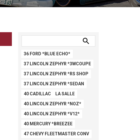
36 FORD *BLUE ECHO*
37 LINCOLN ZEPHYR *3WCOUPE
37 LINCOLN ZEPHYR *RS SHOP
37 LINCOLN ZEPHYR *SEDAN
40 CADILLAC LA SALLE
40 LINCOLN ZEPHYR *NOZ*
40 LINCOLN ZEPHYR *V12*
40 MERCURY *BREEZEE
47 CHEVY FLEETMASTER CONV