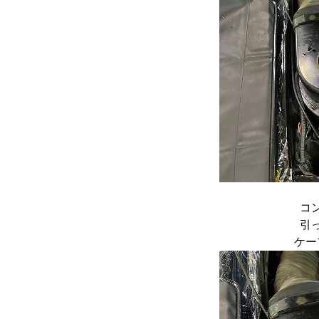
コ
引
ケー