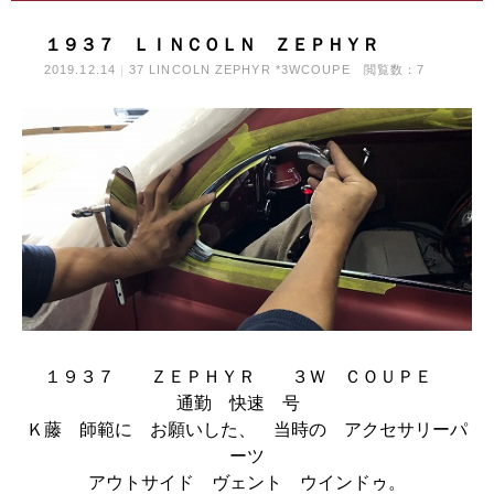
１９３７ ＬＩＮＣＯＬＮ ＺＥＰＨＹＲ
2019.12.14
37 LINCOLN ZEPHYR *3WCOUPE
閲覧数：7
１９３７ ＺＥＰＨＹＲ ３Ｗ ＣＯＵＰＥ
通勤 快速 号
Ｋ藤 師範に お願いした、 当時の アクセサリーパ
ーツ
アウトサイド ヴェント ウインドゥ。