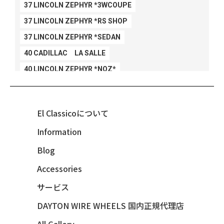
37 LINCOLN ZEPHYR *3WCOUPE
37 LINCOLN ZEPHYR *RS SHOP
37 LINCOLN ZEPHYR *SEDAN
40 CADILLAC LA SALLE
40 LINCOLN ZEPHYR *NOZ*
40 LINCOLN ZEPHYR *V12*
40 MERCURY *BREEZEE
El Classicoについて
47 CHEVY FLEETMASTER CONV
Information
48 CHEVY 3100 *Q-CHINCO
Blog
48 CHEVY FLEET AEROSEDAN
48 CHEVY FLEETMASTER CONV
Accessories
48 CHEVY SUBURBAN
サービス
49 CHEVY SUBURBAN
DAYTON WIRE WHEELS 国内正規代理店
49 FORD SHOE BOX