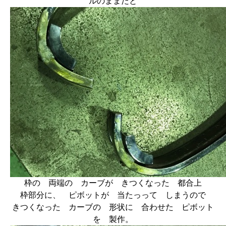
ルのままだと
枠の 両端の カーブが きつくなった 都合上
枠部分に、 ピボットが 当たっって しまうので
きつくなった カーブの 形状に 合わせた ピボット
を 製作。