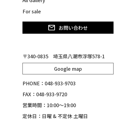
All Gallery
49 MERCURY *MERC9*
For sale
50 CHEVY STYLE-LINE*BUBBLES
50 CHEVY SUBURBAN
お問い合わせ
50 CHEVY TIN WOODIE WAGON
50 MERCURY *OX BLOOD*
51 CHEVY STYLE LINE
〒340-0835 埼玉県八潮市浮塚578-1
51 MERCURY
Google map
51 MERCURY *ART MORRISON
53 CHEVY BEL-AIR
PHONE：048-933-9703
54 CHEVY BEL-AIR
FAX：048-933-9720
54 CHEVY SUBURBAN
営業時間：10:00～19:00
54 CHEVY TIN WOODIE WAGON
定休日：日曜 & 不定休 土曜日
55 BUICK ROADMASTER
55 CHEVY 210