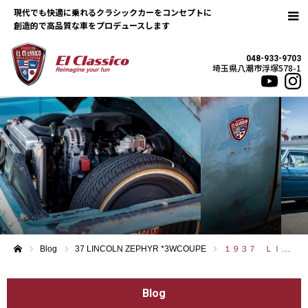
現代でも快適に乗れるクラシックカーをコンセプトに
048-933-9703
埼玉県八潮市浮塚578-1
Blog
37 LINCOLN ZEPHYR *3WCOUPE
１９３７ ＬＩＮＣＯＬＮ ＺＥＰＨＹＲ
ホーム
Blog