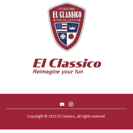
55 CHEVY HANDYMAN WAGON
55 FORD F100
56 BUICK SPECIAL * 565 *
56 CHEVY BEL-AIR * KOMO *
56 CHEVY BEL-AIR *SPARKLE 56
56 CHEVY BELAIR CONV
57 CHEVY BEL-AIR CONVERTIBLE
57 CHEVY NOMAD *ACID 57*
57 TOYOPET 観音クラウン
58 CHEVY IMPALA
59 BUICK INVICTA
59 CADILLAC COUPE DEVILLE
Copyright © 2025 El Classico, all rights reserved.️
59 CHEVY APACHE *アパ太郎
59 CHEVY APACHE *アパ次郎