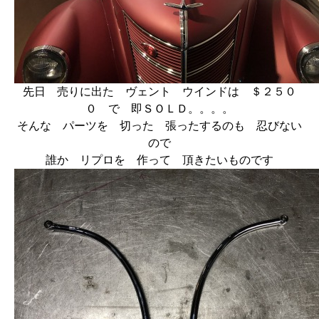
先日 売りに出た ヴェント ウインドは ＄２５０
０ で 即ＳＯＬＤ。。。。
そんな パーツを 切った 張ったするのも 忍びない
ので
誰か リプロを 作って 頂きたいものです