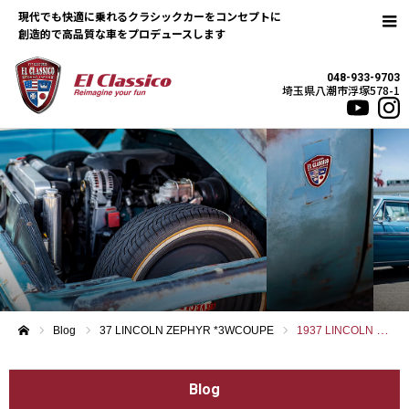
現代でも快適に乗れるクラシックカーをコンセプトに
048-933-9703
埼玉県八潮市浮塚578-1
Blog
37 LINCOLN ZEPHYR *3WCOUPE
1937 LINCOLN ZEPHYR
ホーム
Blog