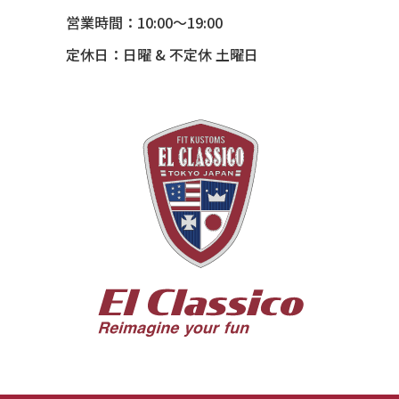
54 CHEVY SUBURBAN
営業時間：10:00～19:00
54 CHEVY TIN WOODIE WAGON
定休日：日曜 & 不定休 土曜日
55 BUICK ROADMASTER
55 CHEVY 210
55 CHEVY HANDYMAN WAGON
55 FORD F100
56 BUICK SPECIAL * 565 *
56 CHEVY BEL-AIR * KOMO *
56 CHEVY BEL-AIR *SPARKLE 56
56 CHEVY BELAIR CONV
57 CHEVY BEL-AIR CONVERTIBLE
57 CHEVY NOMAD *ACID 57*
57 TOYOPET 観音クラウン
58 CHEVY IMPALA