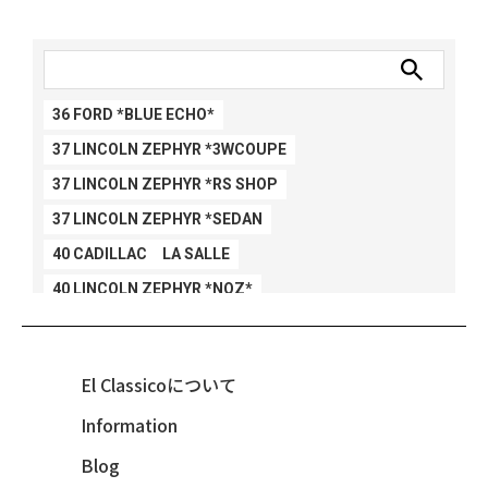
36 FORD *BLUE ECHO*
37 LINCOLN ZEPHYR *3WCOUPE
37 LINCOLN ZEPHYR *RS SHOP
37 LINCOLN ZEPHYR *SEDAN
40 CADILLAC LA SALLE
40 LINCOLN ZEPHYR *NOZ*
40 LINCOLN ZEPHYR *V12*
40 MERCURY *BREEZEE
El Classicoについて
47 CHEVY FLEETMASTER CONV
Information
48 CHEVY 3100 *Q-CHINCO
Blog
48 CHEVY FLEET AEROSEDAN