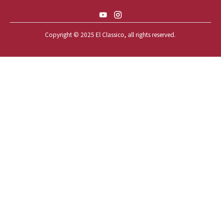
59 BUICK INVICTA
59 CADILLAC COUPE DEVILLE
Copyright © 2025 El Classico, all rights reserved.️
59 CHEVY APACHE *アパ太郎
59 CHEVY APACHE *アパ次郎
59 CHEVY BROOKWOOD
59 CHEVY BROOKWOOD *夢現窯
59 CHEVY EL-CAMINO
59 CHEVY EL-CAMINO *725ELC
59 CHEVY EL-CAMINO *CONQUE
59 CHEVY EL-CAMINO *EL-NINO
59 CHEVY EL-CAMINO *VEGAS*
59 CHEVY IMPALA
59 CHEVY IMPALA *OLD STYLE
59 CHEVY IMPALA *TOP GUN*