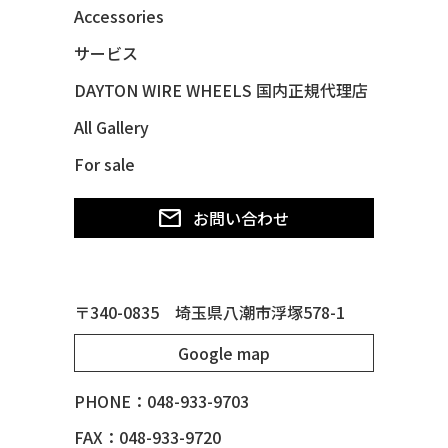
48 CHEVY FLEETMASTER CONV
Accessories
48 CHEVY SUBURBAN
サービス
49 CHEVY SUBURBAN
DAYTON WIRE WHEELS 国内正規代理店
49 FORD SHOE BOX
All Gallery
49 MERCURY *MERC9*
For sale
50 CHEVY STYLE-LINE*BUBBLES
50 CHEVY SUBURBAN
お問い合わせ
50 CHEVY TIN WOODIE WAGON
50 MERCURY *OX BLOOD*
51 CHEVY STYLE LINE
〒340-0835 埼玉県八潮市浮塚578-1
51 MERCURY
Google map
51 MERCURY *ART MORRISON
53 CHEVY BEL-AIR
PHONE：048-933-9703
54 CHEVY BEL-AIR
FAX：048-933-9720