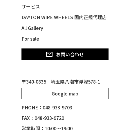
48 CHEVY SUBURBAN
サービス
49 CHEVY SUBURBAN
DAYTON WIRE WHEELS 国内正規代理店
49 FORD SHOE BOX
All Gallery
49 MERCURY *MERC9*
For sale
50 CHEVY STYLE-LINE*BUBBLES
50 CHEVY SUBURBAN
お問い合わせ
50 CHEVY TIN WOODIE WAGON
50 MERCURY *OX BLOOD*
51 CHEVY STYLE LINE
〒340-0835 埼玉県八潮市浮塚578-1
51 MERCURY
Google map
51 MERCURY *ART MORRISON
53 CHEVY BEL-AIR
PHONE：048-933-9703
54 CHEVY BEL-AIR
FAX：048-933-9720
54 CHEVY SUBURBAN
営業時間：10:00～19:00