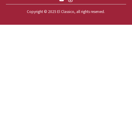
59 CADILLAC COUPE DEVILLE
Copyright © 2025 El Classico, all rights reserved.️
59 CHEVY APACHE *アパ太郎
59 CHEVY APACHE *アパ次郎
59 CHEVY BROOKWOOD
59 CHEVY BROOKWOOD *夢現窯
59 CHEVY EL-CAMINO
59 CHEVY EL-CAMINO *725ELC
59 CHEVY EL-CAMINO *CONQUE
59 CHEVY EL-CAMINO *EL-NINO
59 CHEVY EL-CAMINO *VEGAS*
59 CHEVY IMPALA
59 CHEVY IMPALA *OLD STYLE
59 CHEVY IMPALA *TOP GUN*
59 CHEVY IMPALA CONVERTIBLE