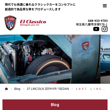
現代でも快適に乗れるクラシックカーをコンセプトに
048-933-9703
埼玉県八潮市浮塚578-1
Blog
37 LINCOLN ZEPHYR *SEDAN
１９３７ ＬＩＮＣＯＬＮ ＺＥＰＨＹＲ
ホーム
Blog