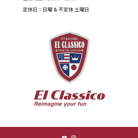
54 CHEVY TIN WOODIE WAGON
定休日：日曜 & 不定休 土曜日
55 BUICK ROADMASTER
55 CHEVY 210
55 CHEVY HANDYMAN WAGON
55 FORD F100
56 BUICK SPECIAL * 565 *
56 CHEVY BEL-AIR * KOMO *
56 CHEVY BEL-AIR *SPARKLE 56
56 CHEVY BELAIR CONV
57 CHEVY BEL-AIR CONVERTIBLE
57 CHEVY NOMAD *ACID 57*
57 TOYOPET 観音クラウン
58 CHEVY IMPALA
59 BUICK INVICTA