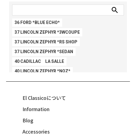
36 FORD *BLUE ECHO*
37 LINCOLN ZEPHYR *3WCOUPE
37 LINCOLN ZEPHYR *RS SHOP
37 LINCOLN ZEPHYR *SEDAN
40 CADILLAC LA SALLE
40 LINCOLN ZEPHYR *NOZ*
40 LINCOLN ZEPHYR *V12*
40 MERCURY *BREEZEE
El Classicoについて
47 CHEVY FLEETMASTER CONV
Information
48 CHEVY 3100 *Q-CHINCO
Blog
48 CHEVY FLEET AEROSEDAN
48 CHEVY FLEETMASTER CONV
Accessories