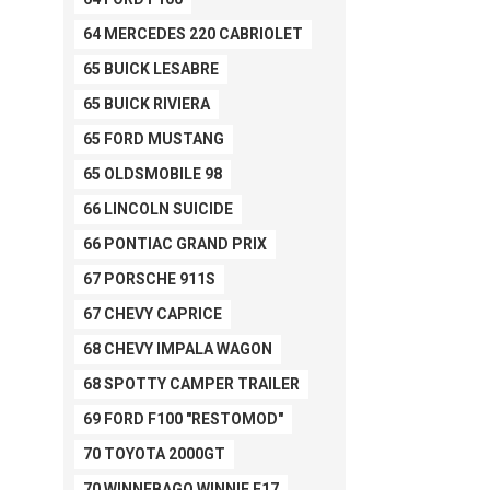
64 MERCEDES 220 CABRIOLET
65 BUICK LESABRE
65 BUICK RIVIERA
65 FORD MUSTANG
65 OLDSMOBILE 98
66 LINCOLN SUICIDE
66 PONTIAC GRAND PRIX
67 PORSCHE 911S
67 CHEVY CAPRICE
68 CHEVY IMPALA WAGON
68 SPOTTY CAMPER TRAILER
69 FORD F100 "RESTOMOD"
70 TOYOTA 2000GT
70 WINNEBAGO WINNIE F17