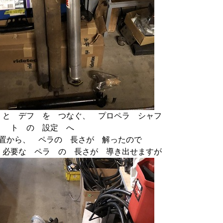
 と デフ を つなぐ、 プロペラ シャフ
ト の 設定 へ
置から、 ペラの 長さが 解ったので
 必要な ペラ の 長さが 導き出せますが