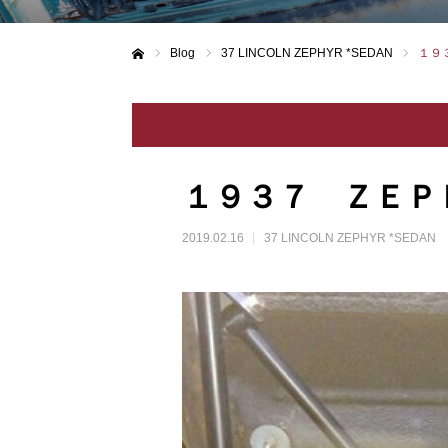
Blog
37 LINCOLN ZEPHYR *SEDAN
１９
ホーム
１９３７ ＺＥＰ
2019.02.16
37 LINCOLN ZEPHYR *SEDAN