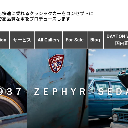
も快適に乗れるクラシックカーをコンセプトに
DAYTON 
ion
サービス
All Gallery
For Sale
Blog
国内
９３７ ＺＥＰＨＹＲ ＳＥＤ