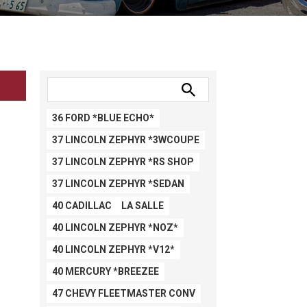
36 FORD *BLUE ECHO*
37 LINCOLN ZEPHYR *3WCOUPE
37 LINCOLN ZEPHYR *RS SHOP
37 LINCOLN ZEPHYR *SEDAN
40 CADILLAC LA SALLE
40 LINCOLN ZEPHYR *NOZ*
40 LINCOLN ZEPHYR *V12*
40 MERCURY *BREEZEE
47 CHEVY FLEETMASTER CONV