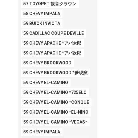
57 TOYOPET 観音クラウン
58 CHEVY IMPALA
59 BUICK INVICTA
59 CADILLAC COUPE DEVILLE
59 CHEVY APACHE *アパ太郎
59 CHEVY APACHE *アパ次郎
59 CHEVY BROOKWOOD
59 CHEVY BROOKWOOD *夢現窯
59 CHEVY EL-CAMINO
59 CHEVY EL-CAMINO *725ELC
59 CHEVY EL-CAMINO *CONQUE
59 CHEVY EL-CAMINO *EL-NINO
59 CHEVY EL-CAMINO *VEGAS*
59 CHEVY IMPALA