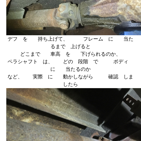
デフ を 持ち上げて、 フレーム に 当た
るまで 上げると
どこまで 車高 を 下げられるのか、
ペラシャフト は、 どの 段階 で ボディ
に 当たるのか
など、 実際 に 動かしながら 確認 しま
したら