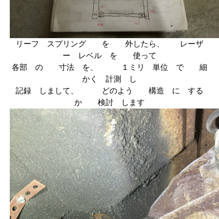
リーフ スプリング を 外したら、 レーザ
ー レベル を 使って
各部 の 寸法 を、 １ミリ 単位 で 細
かく 計測 し
記録 しまして、 どのよう 構造 に する
か 検討 します