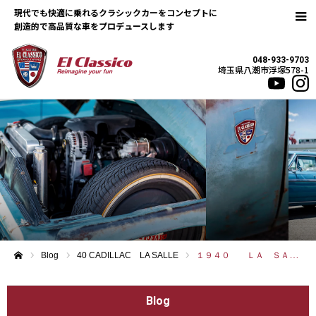
現代でも快適に乗れるクラシックカーをコンセプトに
048-933-9703
埼玉県八潮市浮塚578-1
Blog
40 CADILLAC LA SALLE
１９４０ ＬＡ ＳＡＬＬＥ
ホーム
Blog