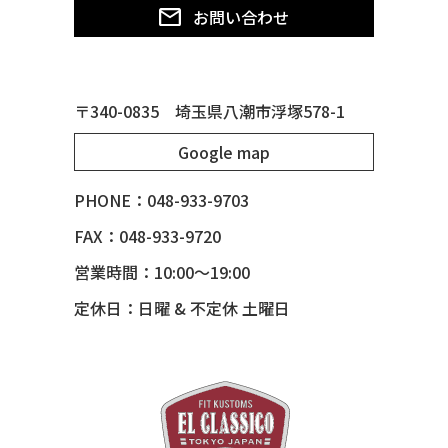
50 CHEVY SUBURBAN
お問い合わせ
50 CHEVY TIN WOODIE WAGON
50 MERCURY *OX BLOOD*
51 CHEVY STYLE LINE
〒340-0835 埼玉県八潮市浮塚578-1
51 MERCURY
Google map
51 MERCURY *ART MORRISON
53 CHEVY BEL-AIR
PHONE：048-933-9703
54 CHEVY BEL-AIR
FAX：048-933-9720
54 CHEVY SUBURBAN
営業時間：10:00～19:00
54 CHEVY TIN WOODIE WAGON
定休日：日曜 & 不定休 土曜日
55 BUICK ROADMASTER
55 CHEVY 210
55 CHEVY HANDYMAN WAGON
55 FORD F100