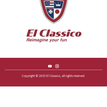
56 BUICK SPECIAL * 565 *
56 CHEVY BEL-AIR * KOMO *
56 CHEVY BEL-AIR *SPARKLE 56
56 CHEVY BELAIR CONV
57 CHEVY BEL-AIR CONVERTIBLE
57 CHEVY NOMAD *ACID 57*
57 TOYOPET 観音クラウン
58 CHEVY IMPALA
59 BUICK INVICTA
59 CADILLAC COUPE DEVILLE
Copyright © 2025 El Classico, all rights reserved.️
59 CHEVY APACHE *アパ太郎
59 CHEVY APACHE *アパ次郎
59 CHEVY BROOKWOOD
59 CHEVY BROOKWOOD *夢現窯