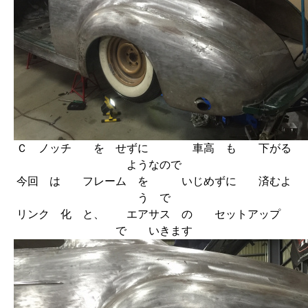
Ｃ ノッチ を せずに 車高 も 下がる
ようなので
今回 は フレーム を いじめずに 済むよ
う で
リンク 化 と、 エアサス の セットアップ
で いきます