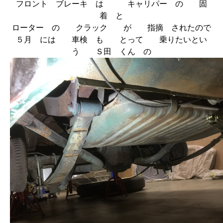
フロント ブレーキ は キャリパー の 固
着 と
ローター の クラック が 指摘 されたので
５月 には 車検 も とって 乗りたいとい
う Ｓ田 くん の