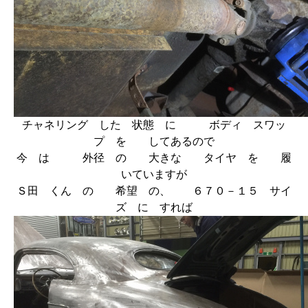
チャネリング した 状態 に ボディ スワッ
プ を してあるので
今 は 外径 の 大きな タイヤ を 履
いていますが
Ｓ田 くん の 希望 の、 ６７０－１５ サイ
ズ に すれば