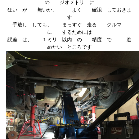
の ジオメトリ に
狂い が 無いか、 よく 確認 しておきま
す
手放し しても、 まっすぐ 走る クルマ
に するためには
誤差 は、 １ミリ 以内 の 精度 で 進
めたい ところです