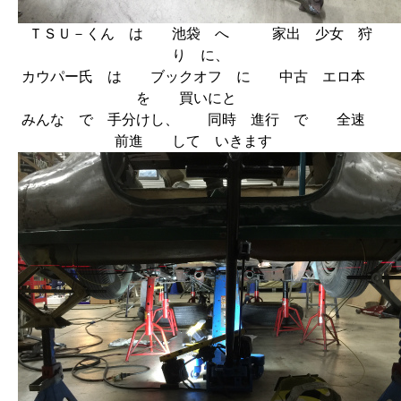
ＴＳＵ－くん は 池袋 へ 家出 少女 狩
り に、
カウパー氏 は ブックオフ に 中古 エロ本
を 買いにと
みんな で 手分けし、 同時 進行 で 全速
前進 して いきます