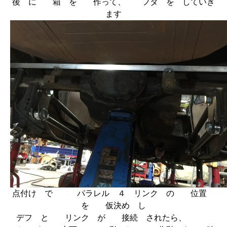
後 に 箱 を 作って、 フタ を していき
ます
点付け で パラレル ４ リンク の 位置
を 仮決め し
デフ と リンク が 接続 されたら、