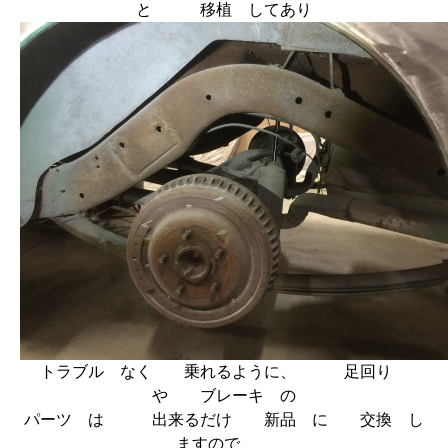
と 移植 してあり
トラブル なく 乗れるように、 足回り
や ブレーキ の
パーツ は 出来るだけ 新品 に 交換 し
ますので