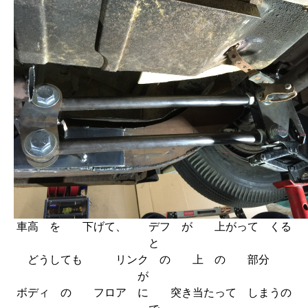
車高 を 下げて、 デフ が 上がって くる
と
どうしても リンク の 上 の 部分
が
ボディ の フロア に 突き当たって しまうの