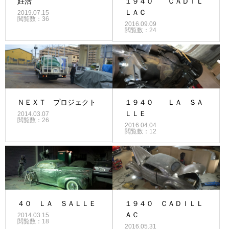
妊活
１９４０ ＣＡＤＩＬ
ＬＡＣ
2019.07.15
閲覧数：36
2016.09.09
閲覧数：24
ＮＥＸＴ プロジェクト
１９４０ ＬＡ ＳＡ
ＬＬＥ
2014.03.07
閲覧数：26
2016.04.04
閲覧数：12
４０ ＬＡ ＳＡＬＬＥ
１９４０ ＣＡＤＩＬＬ
ＡＣ
2014.03.15
閲覧数：18
2016.05.31