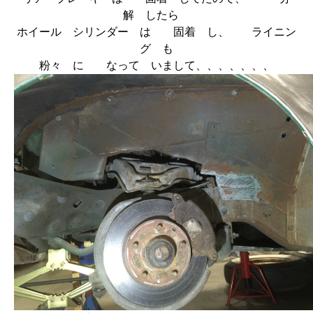
解 したら
ホイール シリンダー は 固着 し、 ライニン
グ も
粉々 に なって いまして、、、、、、、