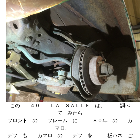
この ４０ ＬＡ ＳＡＬＬＥ は、 調べ
て みたら
フロント の フレーム に ８０年 の カ
マロ、
デフ も カマロ の デフ を 板バネ ご