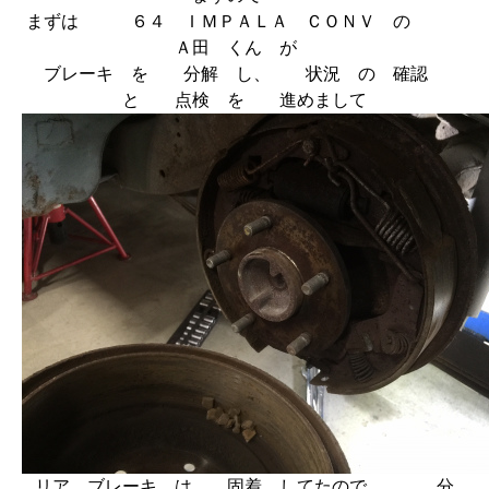
まずは ６４ ＩＭＰＡＬＡ ＣＯＮＶ の
Ａ田 くん が
ブレーキ を 分解 し、 状況 の 確認
と 点検 を 進めまして
リア ブレーキ は 固着 してたので、 分