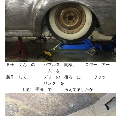
Ｋ子 くん の バブルス 同様、 ロワー アー
ム を
製作 して、 デフ の 後ろ に ワッツ
リンク を
組む 手法 で 考えてましたが