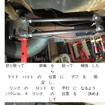
切り取って、 鉄板 を 貼って 補強 した
ら
ライド ハイト の 位置 に デフ を 固
定 し、
リンク の ロッド が 平行 に なるよう
パラレル ４ リンク の 位置 を 決めま
して