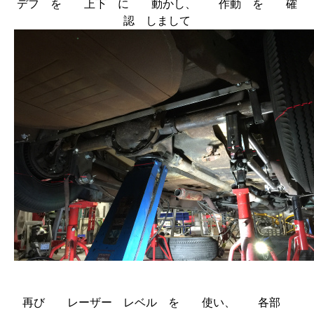
デフ を 上下 に 動かし、 作動 を 確
認 しまして
再び レーザー レベル を 使い、 各部