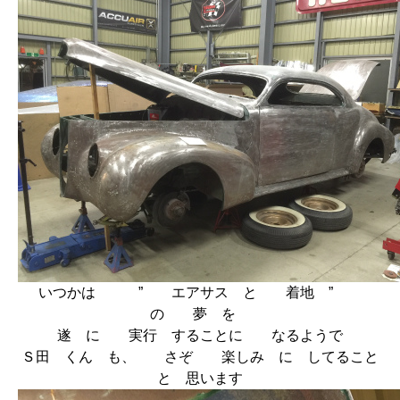
いつかは ” エアサス と 着地 ”
の 夢 を
遂 に 実行 することに なるようで
Ｓ田 くん も、 さぞ 楽しみ に してること
と 思います