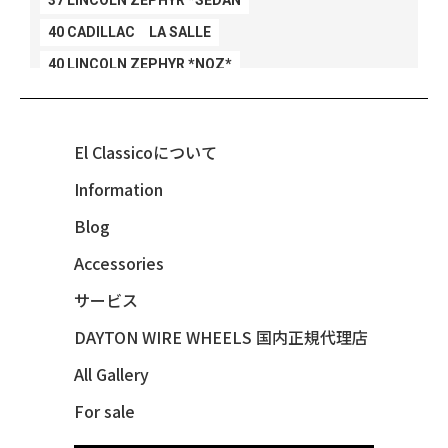
37 LINCOLN ZEPHYR *SEDAN
40 CADILLAC LA SALLE
40 LINCOLN ZEPHYR *NOZ*
40 LINCOLN ZEPHYR *V12*
40 MERCURY *BREEZEE
El Classicoについて
47 CHEVY FLEETMASTER CONV
Information
48 CHEVY 3100 *Q-CHINCO
Blog
48 CHEVY FLEET AEROSEDAN
48 CHEVY FLEETMASTER CONV
Accessories
48 CHEVY SUBURBAN
サービス
49 CHEVY SUBURBAN
DAYTON WIRE WHEELS 国内正規代理店
49 FORD SHOE BOX
All Gallery
49 MERCURY *MERC9*
For sale
50 CHEVY STYLE-LINE*BUBBLES