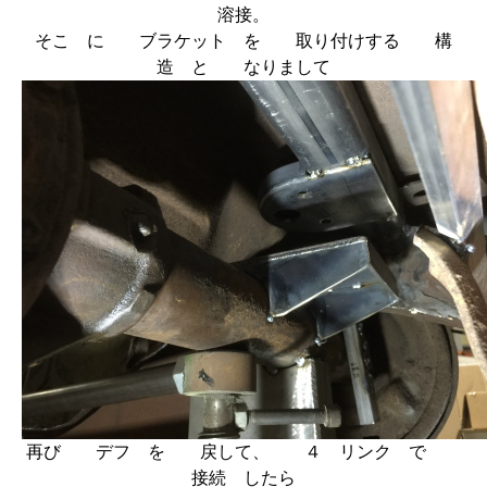
溶接。
そこ に ブラケット を 取り付けする 構
造 と なりまして
再び デフ を 戻して、 ４ リンク で
接続 したら