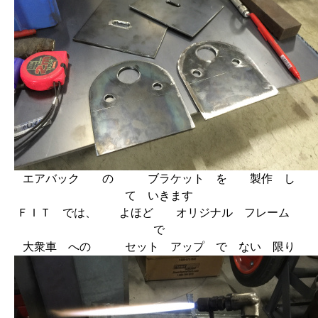
エアバック の ブラケット を 製作 し
て いきます
ＦＩＴ では、 よほど オリジナル フレーム
で
大衆車 への セット アップ で ない 限り