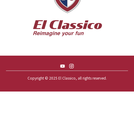
56 CHEVY BEL-AIR *SPARKLE 56
56 CHEVY BELAIR CONV
57 CHEVY BEL-AIR CONVERTIBLE
57 CHEVY NOMAD *ACID 57*
57 TOYOPET 観音クラウン
58 CHEVY IMPALA
59 BUICK INVICTA
59 CADILLAC COUPE DEVILLE
Copyright © 2025 El Classico, all rights reserved.️
59 CHEVY APACHE *アパ太郎
59 CHEVY APACHE *アパ次郎
59 CHEVY BROOKWOOD
59 CHEVY BROOKWOOD *夢現窯
59 CHEVY EL-CAMINO
59 CHEVY EL-CAMINO *725ELC