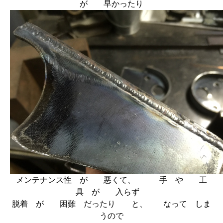
が 早かったり
メンテナンス性 が 悪くて、 手 や 工
具 が 入らず
脱着 が 困難 だったり と、 なって しま
うので