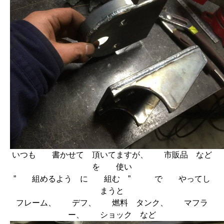
いつも 書かせて 頂いてますが、 市販品 など
を 使い
” 組めるよう に 組む ” で やってし
まうと
フレーム、 デフ、 燃料 タンク、 マフラ
ー、 ショック など