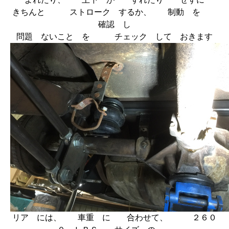
きちんと ストローク するか、 制動 を
確認 し
問題 ないこと を チェック して おきます
リア には、 車重 に 合わせて、 ２６０