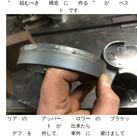
” 組むべき 構造 に 作る ” が ベス
ト です
リア の アッパー、 ロワー の ブラケッ
ト が 出来たら
デフ を 外して、 車外 に 避けまして