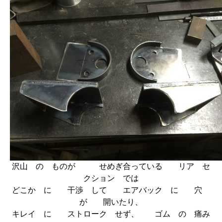
沢山 の ものが せめぎ合っている リア セ
クション では
どこか に 干渉 して エアバック に 穴
が 開いたり、
キレイ に ストローク せず、 ゴム の 痛み