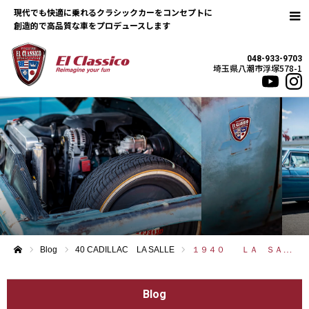
現代でも快適に乗れるクラシックカーをコンセプトに
048-933-9703
埼玉県八潮市浮塚578-1
Blog
40 CADILLAC LA SALLE
１９４０ ＬＡ ＳＡＬＬＥ
ホーム
Blog