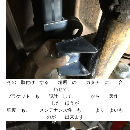
その 取付け する 場所 の カタチ に 合
わせて、
ブラケット も 設計 して、 一から 製作
した ほうが
強度 も、 メンテナンス性 も、 より よいも
のが 出来ます