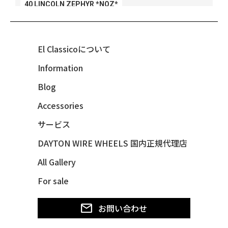
40 LINCOLN ZEPHYR *NOZ*
40 LINCOLN ZEPHYR *V12*
40 MERCURY *BREEZEE
El Classicoについて
47 CHEVY FLEETMASTER CONV
Information
48 CHEVY 3100 *Q-CHINCO
Blog
48 CHEVY FLEET AEROSEDAN
48 CHEVY FLEETMASTER CONV
Accessories
48 CHEVY SUBURBAN
サービス
49 CHEVY SUBURBAN
DAYTON WIRE WHEELS 国内正規代理店
49 FORD SHOE BOX
All Gallery
49 MERCURY *MERC9*
For sale
50 CHEVY STYLE-LINE*BUBBLES
50 CHEVY SUBURBAN
お問い合わせ
50 CHEVY TIN WOODIE WAGON