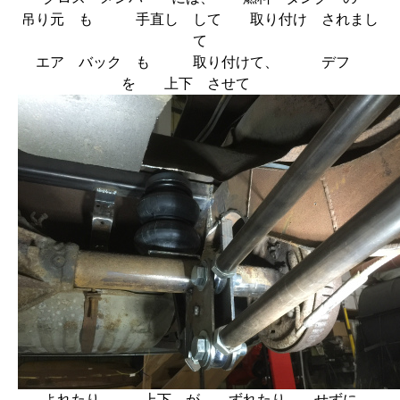
吊り元 も 手直し して 取り付け されまし
て
エア バック も 取り付けて、 デフ
を 上下 させて
よれたり、 上下 が ずれたり せずに