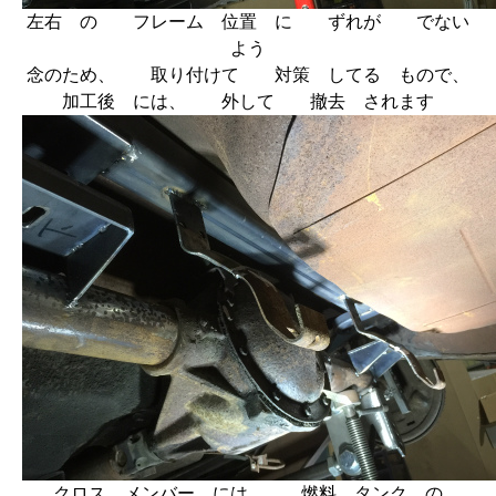
左右 の フレーム 位置 に ずれが でない
よう
念のため、 取り付けて 対策 してる もので、
加工後 には、 外して 撤去 されます
クロス メンバー には、 燃料 タンク の