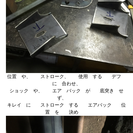
位置 や、 ストローク、 使用 する デフ
に 合わせ、
ショック や、 エア バック が 底突き せ
ず、
キレイ に ストローク する エアバック 位
置 を 決め