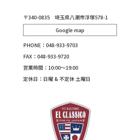
50 MERCURY *OX BLOOD*
51 CHEVY STYLE LINE
〒340-0835 埼玉県八潮市浮塚578-1
51 MERCURY
Google map
51 MERCURY *ART MORRISON
53 CHEVY BEL-AIR
PHONE：048-933-9703
54 CHEVY BEL-AIR
FAX：048-933-9720
54 CHEVY SUBURBAN
営業時間：10:00～19:00
54 CHEVY TIN WOODIE WAGON
定休日：日曜 & 不定休 土曜日
55 BUICK ROADMASTER
55 CHEVY 210
55 CHEVY HANDYMAN WAGON
55 FORD F100
56 BUICK SPECIAL * 565 *
56 CHEVY BEL-AIR * KOMO *