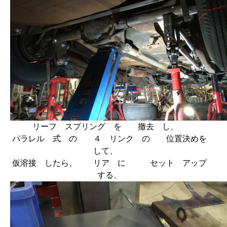
リーフ スプリング を 撤去 し、
パラレル 式 の ４ リンク の 位置決めを
して、
仮溶接 したら、 リア に セット アップ
する、