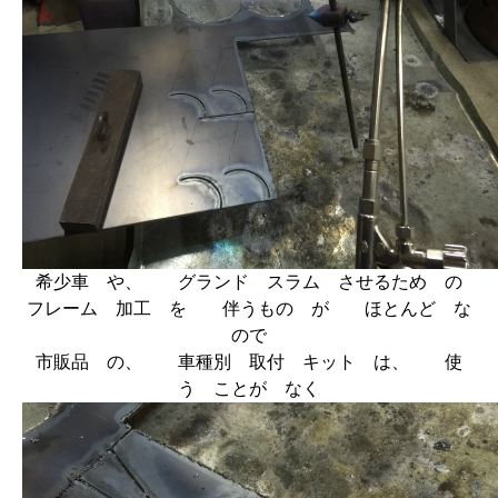
希少車 や、 グランド スラム させるため の
フレーム 加工 を 伴うもの が ほとんど な
ので
市販品 の、 車種別 取付 キット は、 使
う ことが なく