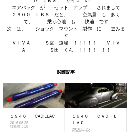
０ ＬＢＳ サイズ の
エアバック が セット アップ されまして
２６００ ＬＢＳ だと、 空気量 も 多く
て、 乗り心地 も 快適 です
次 は、 ショック マウント 製作 に 進みま
す
ＶＩＶＡ！ Ｓ庭 道場 ！！！！！ ＶＩＶ
Ａ ！ Ｓ田 くん ！！！！！！！
関連記事
１９４０ CADILLAC
１９４０ ＣＡＤＩＬ
ＬＡＣ
2016.06.28
閲覧数：18
2016.11.25