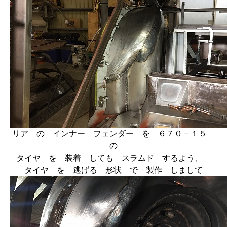
リア の インナー フェンダー を ６７０－１５
の
タイヤ を 装着 しても スラムド するよう、
タイヤ を 逃げる 形状 で 製作 しまして