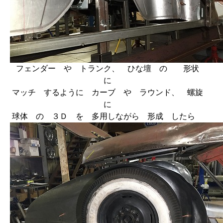
フェンダー や トランク、 ひな壇 の 形状
に
マッチ するように カーブ や ラウンド、 螺旋
に
球体 の ３Ｄ を 多用しながら 形成 したら