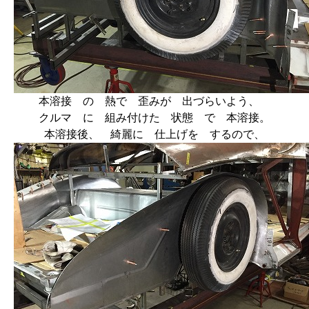
本溶接 の 熱で 歪みが 出づらいよう、
クルマ に 組み付けた 状態 で 本溶接。
本溶接後、 綺麗に 仕上げを するので、