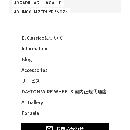
40 CADILLAC LA SALLE
40 LINCOLN ZEPHYR *NOZ*
40 LINCOLN ZEPHYR *V12*
40 MERCURY *BREEZEE
El Classicoについて
47 CHEVY FLEETMASTER CONV
Information
48 CHEVY 3100 *Q-CHINCO
Blog
48 CHEVY FLEET AEROSEDAN
48 CHEVY FLEETMASTER CONV
Accessories
48 CHEVY SUBURBAN
サービス
49 CHEVY SUBURBAN
DAYTON WIRE WHEELS 国内正規代理店
49 FORD SHOE BOX
All Gallery
49 MERCURY *MERC9*
For sale
50 CHEVY STYLE-LINE*BUBBLES
50 CHEVY SUBURBAN
お問い合わせ