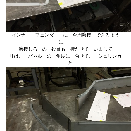
インナー フェンダー に 全周溶接 できるよう
に、
溶接しろ の 役目も 持たせて いまして
耳は、 パネル の 角度に 合せて、 シュリンカ
ー と