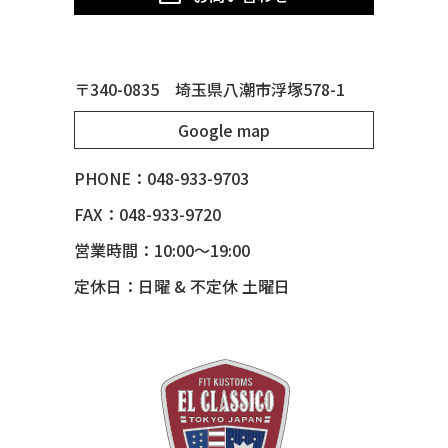
50 CHEVY TIN WOODIE WAGON
50 MERCURY *OX BLOOD*
51 CHEVY STYLE LINE
〒340-0835 埼玉県八潮市浮塚578-1
51 MERCURY
Google map
51 MERCURY *ART MORRISON
53 CHEVY BEL-AIR
PHONE：048-933-9703
54 CHEVY BEL-AIR
FAX：048-933-9720
54 CHEVY SUBURBAN
営業時間：10:00～19:00
54 CHEVY TIN WOODIE WAGON
定休日：日曜 & 不定休 土曜日
55 BUICK ROADMASTER
55 CHEVY 210
55 CHEVY HANDYMAN WAGON
55 FORD F100
56 BUICK SPECIAL * 565 *