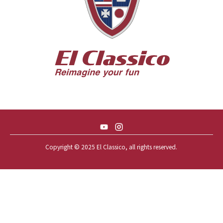
56 CHEVY BEL-AIR * KOMO *
56 CHEVY BEL-AIR *SPARKLE 56
56 CHEVY BELAIR CONV
57 CHEVY BEL-AIR CONVERTIBLE
57 CHEVY NOMAD *ACID 57*
57 TOYOPET 観音クラウン
58 CHEVY IMPALA
59 BUICK INVICTA
59 CADILLAC COUPE DEVILLE
Copyright © 2025 El Classico, all rights reserved.️
59 CHEVY APACHE *アパ太郎
59 CHEVY APACHE *アパ次郎
59 CHEVY BROOKWOOD
59 CHEVY BROOKWOOD *夢現窯
59 CHEVY EL-CAMINO