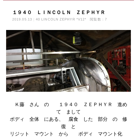
１９４０ ＬＩＮＣＯＬＮ ＺＥＰＨＹＲ
2019.05.13
40 LINCOLN ZEPHYR *V12*
閲覧数：7
Ｋ藤 さん の １９４０ ＺＥＰＨＹＲ 進め
て まして
ボディ 全体 にある、 腐食 した 部分 の 修
復 と
リジット マウント から ボディ マウント化