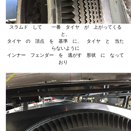
スラムド して 一番 タイヤ が 上がってくる
と、
タイヤ の 頂点 を 基準 に、 タイヤ と 当た
らないように
インナー フェンダー を 逃がす 形状 に なって
おり