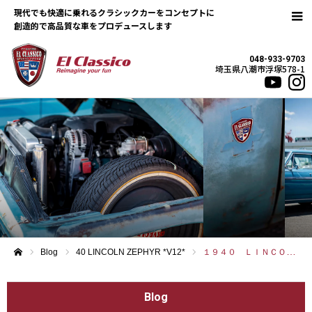
現代でも快適に乗れるクラシックカーをコンセプトに
048-933-9703
埼玉県八潮市浮塚578-1
Blog
40 LINCOLN ZEPHYR *V12*
１９４０ ＬＩＮＣＯＬＮ ＺＥＰＨＹＲ
ホーム
Blog