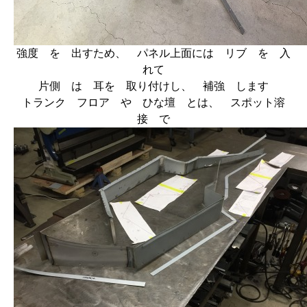
強度 を 出すため、 パネル上面には リブ を 入
れて
片側 は 耳を 取り付けし、 補強 します
トランク フロア や ひな壇 とは、 スポット溶
接 で