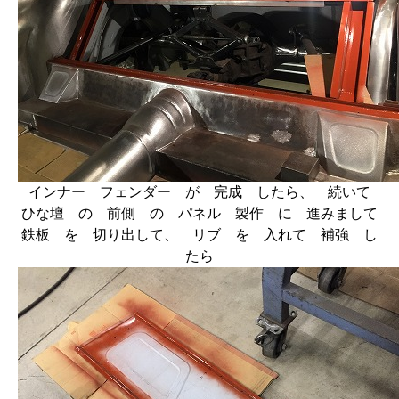
インナー フェンダー が 完成 したら、 続いて
ひな壇 の 前側 の パネル 製作 に 進みまして
鉄板 を 切り出して、 リブ を 入れて 補強 し
たら