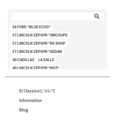
36 FORD *BLUE ECHO*
37 LINCOLN ZEPHYR *3WCOUPE
37 LINCOLN ZEPHYR *RS SHOP
37 LINCOLN ZEPHYR *SEDAN
40 CADILLAC LA SALLE
40 LINCOLN ZEPHYR *NOZ*
40 LINCOLN ZEPHYR *V12*
40 MERCURY *BREEZEE
El Classicoについて
47 CHEVY FLEETMASTER CONV
Information
48 CHEVY 3100 *Q-CHINCO
Blog
48 CHEVY FLEET AEROSEDAN