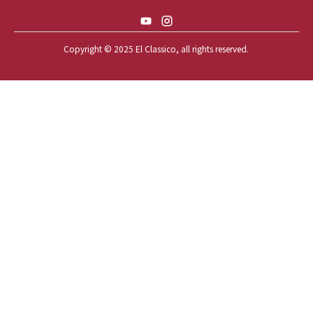
59 BUICK INVICTA
59 CADILLAC COUPE DEVILLE
Copyright © 2025 El Classico, all rights reserved.️
59 CHEVY APACHE *アパ太郎
59 CHEVY APACHE *アパ次郎
59 CHEVY BROOKWOOD
59 CHEVY BROOKWOOD *夢現窯
59 CHEVY EL-CAMINO
59 CHEVY EL-CAMINO *725ELC
59 CHEVY EL-CAMINO *CONQUE
59 CHEVY EL-CAMINO *EL-NINO
59 CHEVY EL-CAMINO *VEGAS*
59 CHEVY IMPALA
59 CHEVY IMPALA *OLD STYLE
59 CHEVY IMPALA *TOP GUN*