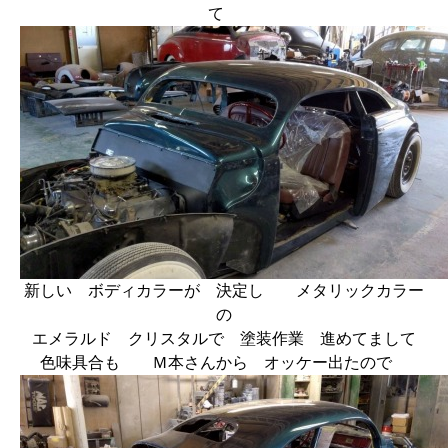
て
新しい ボディカラーが 決定し メタリックカラー
の
エメラルド クリスタルで 塗装作業 進めてまして
色味具合も Ｍ本さんから オッケー出たので