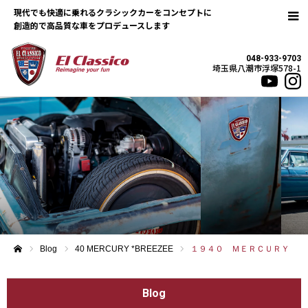
現代でも快適に乗れるクラシックカーをコンセプトに
048-933-9703
埼玉県八潮市浮塚578-1
Blog
40 MERCURY *BREEZEE
１９４０ ＭＥＲＣＵＲＹ
ホーム
Blog