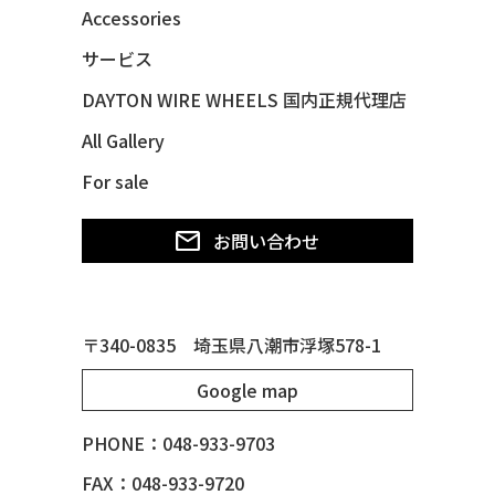
48 CHEVY FLEETMASTER CONV
Accessories
48 CHEVY SUBURBAN
サービス
49 CHEVY SUBURBAN
DAYTON WIRE WHEELS 国内正規代理店
49 FORD SHOE BOX
All Gallery
49 MERCURY *MERC9*
For sale
50 CHEVY STYLE-LINE*BUBBLES
50 CHEVY SUBURBAN
お問い合わせ
50 CHEVY TIN WOODIE WAGON
50 MERCURY *OX BLOOD*
51 CHEVY STYLE LINE
〒340-0835 埼玉県八潮市浮塚578-1
51 MERCURY
Google map
51 MERCURY *ART MORRISON
53 CHEVY BEL-AIR
PHONE：048-933-9703
54 CHEVY BEL-AIR
FAX：048-933-9720