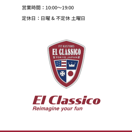
54 CHEVY SUBURBAN
営業時間：10:00～19:00
54 CHEVY TIN WOODIE WAGON
定休日：日曜 & 不定休 土曜日
55 BUICK ROADMASTER
55 CHEVY 210
55 CHEVY HANDYMAN WAGON
55 FORD F100
56 BUICK SPECIAL * 565 *
56 CHEVY BEL-AIR * KOMO *
56 CHEVY BEL-AIR *SPARKLE 56
56 CHEVY BELAIR CONV
57 CHEVY BEL-AIR CONVERTIBLE
57 CHEVY NOMAD *ACID 57*
57 TOYOPET 観音クラウン
58 CHEVY IMPALA