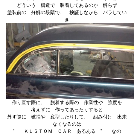
どういう 構造で 装着してあるのか 解らず
塗装前の 分解の段階で、 検証しながら バラしてい
き
作り直す際に、 脱着する際の 作業性や 強度を
考えずに 作ってあったりすると
外す際に 破損や 変型したりして、 組み付け 出来
なくなるのは
” ＫＵＳＴＯＭ ＣＡＲ あるある ” なの