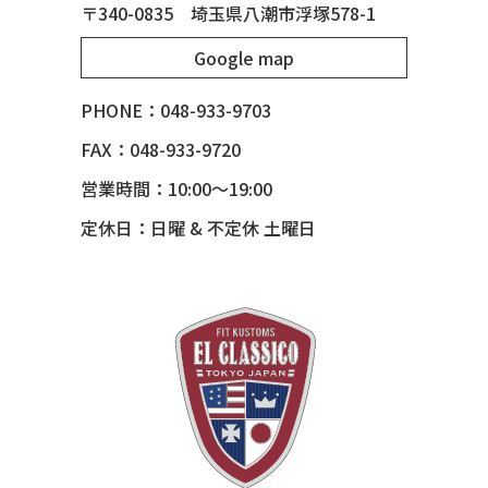
〒340-0835 埼玉県八潮市浮塚578-1
51 MERCURY
Google map
51 MERCURY *ART MORRISON
53 CHEVY BEL-AIR
PHONE：048-933-9703
54 CHEVY BEL-AIR
FAX：048-933-9720
54 CHEVY SUBURBAN
営業時間：10:00～19:00
54 CHEVY TIN WOODIE WAGON
定休日：日曜 & 不定休 土曜日
55 BUICK ROADMASTER
55 CHEVY 210
55 CHEVY HANDYMAN WAGON
55 FORD F100
56 BUICK SPECIAL * 565 *
56 CHEVY BEL-AIR * KOMO *
56 CHEVY BEL-AIR *SPARKLE 56
56 CHEVY BELAIR CONV