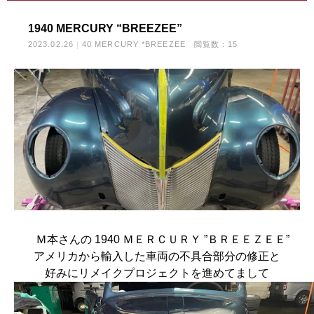
1940 MERCURY “BREEZEE”
2023.02.26
40 MERCURY *BREEZEE
閲覧数：15
Ｍ本さんの 1940 ＭＥＲＣＵＲＹ ”ＢＲＥＥＺＥＥ”
アメリカから輸入した車両の不具合部分の修正と
好みにリメイクプロジェクトを進めてまして