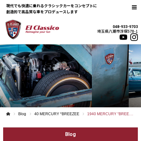
現代でも快適に乗れるクラシックカーをコンセプトに
048-933-9703
埼玉県八潮市浮塚578-1
Blog
40 MERCURY *BREEZEE
1940 MERCURY “BREEZEE”
ホーム
Blog