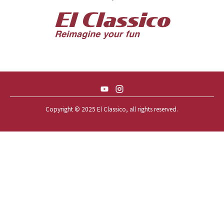
57 CHEVY BEL-AIR CONVERTIBLE
57 CHEVY NOMAD *ACID 57*
57 TOYOPET 観音クラウン
58 CHEVY IMPALA
59 BUICK INVICTA
59 CADILLAC COUPE DEVILLE
Copyright © 2025 El Classico, all rights reserved.️
59 CHEVY APACHE *アパ太郎
59 CHEVY APACHE *アパ次郎
59 CHEVY BROOKWOOD
59 CHEVY BROOKWOOD *夢現窯
59 CHEVY EL-CAMINO
59 CHEVY EL-CAMINO *725ELC
59 CHEVY EL-CAMINO *CONQUE
59 CHEVY EL-CAMINO *EL-NINO