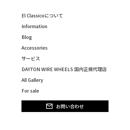
40 MERCURY *BREEZEE
El Classicoについて
47 CHEVY FLEETMASTER CONV
Information
48 CHEVY 3100 *Q-CHINCO
Blog
48 CHEVY FLEET AEROSEDAN
48 CHEVY FLEETMASTER CONV
Accessories
48 CHEVY SUBURBAN
サービス
49 CHEVY SUBURBAN
DAYTON WIRE WHEELS 国内正規代理店
49 FORD SHOE BOX
All Gallery
49 MERCURY *MERC9*
For sale
50 CHEVY STYLE-LINE*BUBBLES
50 CHEVY SUBURBAN
お問い合わせ
50 CHEVY TIN WOODIE WAGON
50 MERCURY *OX BLOOD*
51 CHEVY STYLE LINE