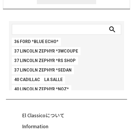
36 FORD *BLUE ECHO*
37 LINCOLN ZEPHYR *3WCOUPE
37 LINCOLN ZEPHYR *RS SHOP
37 LINCOLN ZEPHYR *SEDAN
40 CADILLAC LA SALLE
40 LINCOLN ZEPHYR *NOZ*
40 LINCOLN ZEPHYR *V12*
40 MERCURY *BREEZEE
El Classicoについて
47 CHEVY FLEETMASTER CONV
Information
48 CHEVY 3100 *Q-CHINCO