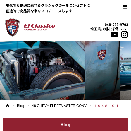
現代でも快適に乗れるクラシックカーをコンセプトに
048-933-9703
埼玉県八潮市浮塚578-1
Blog
48 CHEVY FLEETMASTER CONV
１９４８ ＣＨＥＶＹ ＦＬＥＥＴ ＣＯＮＶ
ホーム
Blog