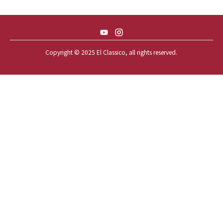
58 CHEVY IMPALA
59 BUICK INVICTA
59 CADILLAC COUPE DEVILLE
Copyright © 2025 El Classico, all rights reserved.️
59 CHEVY APACHE *アパ太郎
59 CHEVY APACHE *アパ次郎
59 CHEVY BROOKWOOD
59 CHEVY BROOKWOOD *夢現窯
59 CHEVY EL-CAMINO
59 CHEVY EL-CAMINO *725ELC
59 CHEVY EL-CAMINO *CONQUE
59 CHEVY EL-CAMINO *EL-NINO
59 CHEVY EL-CAMINO *VEGAS*
59 CHEVY IMPALA
59 CHEVY IMPALA *OLD STYLE