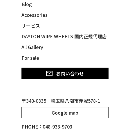
Blog
48 CHEVY FLEET AEROSEDAN
48 CHEVY FLEETMASTER CONV
Accessories
48 CHEVY SUBURBAN
サービス
49 CHEVY SUBURBAN
DAYTON WIRE WHEELS 国内正規代理店
49 FORD SHOE BOX
All Gallery
49 MERCURY *MERC9*
For sale
50 CHEVY STYLE-LINE*BUBBLES
50 CHEVY SUBURBAN
お問い合わせ
50 CHEVY TIN WOODIE WAGON
50 MERCURY *OX BLOOD*
51 CHEVY STYLE LINE
〒340-0835 埼玉県八潮市浮塚578-1
51 MERCURY
Google map
51 MERCURY *ART MORRISON
53 CHEVY BEL-AIR
PHONE：048-933-9703