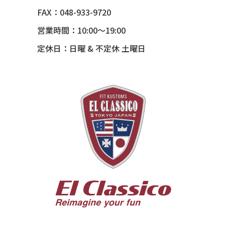
54 CHEVY BEL-AIR
FAX：048-933-9720
54 CHEVY SUBURBAN
営業時間：10:00～19:00
54 CHEVY TIN WOODIE WAGON
定休日：日曜 & 不定休 土曜日
55 BUICK ROADMASTER
55 CHEVY 210
55 CHEVY HANDYMAN WAGON
55 FORD F100
56 BUICK SPECIAL * 565 *
56 CHEVY BEL-AIR * KOMO *
56 CHEVY BEL-AIR *SPARKLE 56
56 CHEVY BELAIR CONV
57 CHEVY BEL-AIR CONVERTIBLE
57 CHEVY NOMAD *ACID 57*
57 TOYOPET 観音クラウン