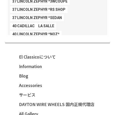
37 LINCOLN ZEPHYR *3WCOUPE
37 LINCOLN ZEPHYR *RS SHOP
37 LINCOLN ZEPHYR *SEDAN
40 CADILLAC LA SALLE
40 LINCOLN ZEPHYR *NOZ*
40 LINCOLN ZEPHYR *V12*
40 MERCURY *BREEZEE
El Classicoについて
47 CHEVY FLEETMASTER CONV
Information
48 CHEVY 3100 *Q-CHINCO
Blog
48 CHEVY FLEET AEROSEDAN
48 CHEVY FLEETMASTER CONV
Accessories
48 CHEVY SUBURBAN
サービス
49 CHEVY SUBURBAN
DAYTON WIRE WHEELS 国内正規代理店
49 FORD SHOE BOX
All Gallery