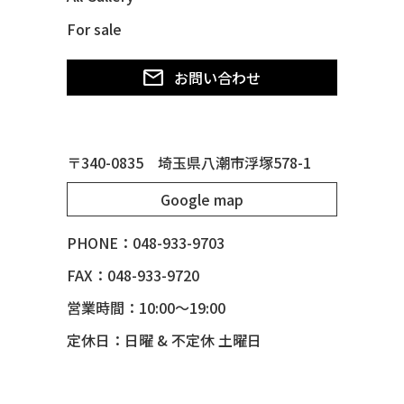
49 MERCURY *MERC9*
For sale
50 CHEVY STYLE-LINE*BUBBLES
50 CHEVY SUBURBAN
お問い合わせ
50 CHEVY TIN WOODIE WAGON
50 MERCURY *OX BLOOD*
51 CHEVY STYLE LINE
〒340-0835 埼玉県八潮市浮塚578-1
51 MERCURY
Google map
51 MERCURY *ART MORRISON
53 CHEVY BEL-AIR
PHONE：048-933-9703
54 CHEVY BEL-AIR
FAX：048-933-9720
54 CHEVY SUBURBAN
営業時間：10:00～19:00
54 CHEVY TIN WOODIE WAGON
定休日：日曜 & 不定休 土曜日
55 BUICK ROADMASTER
55 CHEVY 210