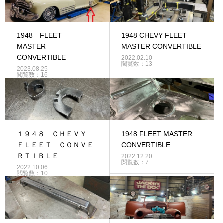
1948 FLEET
1948 CHEVY FLEET
MASTER
MASTER CONVERTIBLE
CONVERTIBLE
2022.02.10
閲覧数：13
2023.08.25
閲覧数：16
１９４８ ＣＨＥＶＹ
1948 FLEET MASTER
ＦＬＥＥＴ ＣＯＮＶＥ
CONVERTIBLE
ＲＴＩＢＬＥ
2022.12.20
閲覧数：7
2022.10.06
閲覧数：10