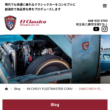
現代でも快適に乗れるクラシックカーをコンセプトに
048-933-9703
埼玉県八潮市浮塚578-1
Blog
48 CHEVY FLEETMASTER CONV
1948 CHEVY FLEET MASTER CONVERTIBLE
ホーム
Blog