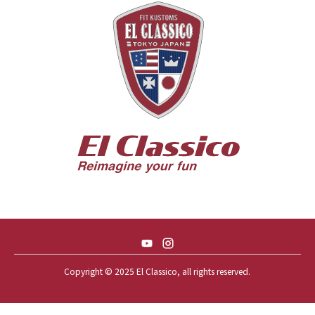
55 CHEVY HANDYMAN WAGON
55 FORD F100
56 BUICK SPECIAL * 565 *
56 CHEVY BEL-AIR * KOMO *
56 CHEVY BEL-AIR *SPARKLE 56
56 CHEVY BELAIR CONV
57 CHEVY BEL-AIR CONVERTIBLE
57 CHEVY NOMAD *ACID 57*
57 TOYOPET 観音クラウン
58 CHEVY IMPALA
59 BUICK INVICTA
59 CADILLAC COUPE DEVILLE
Copyright © 2025 El Classico, all rights reserved.️
59 CHEVY APACHE *アパ太郎
59 CHEVY APACHE *アパ次郎