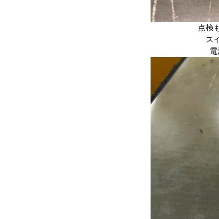
点検
ス
電