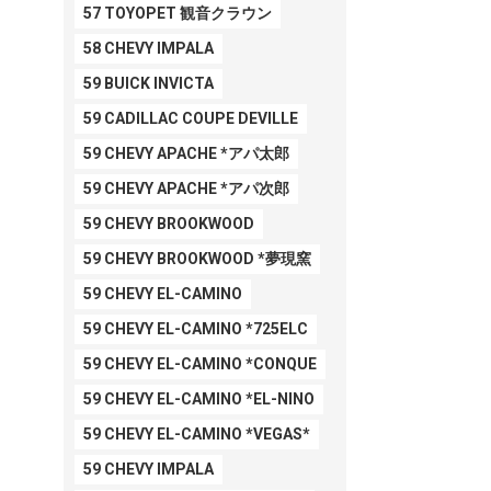
57 TOYOPET 観音クラウン
58 CHEVY IMPALA
59 BUICK INVICTA
59 CADILLAC COUPE DEVILLE
59 CHEVY APACHE *アパ太郎
59 CHEVY APACHE *アパ次郎
59 CHEVY BROOKWOOD
59 CHEVY BROOKWOOD *夢現窯
59 CHEVY EL-CAMINO
59 CHEVY EL-CAMINO *725ELC
59 CHEVY EL-CAMINO *CONQUE
59 CHEVY EL-CAMINO *EL-NINO
59 CHEVY EL-CAMINO *VEGAS*
59 CHEVY IMPALA