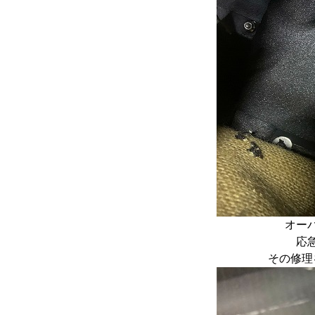
オー
応
その修理