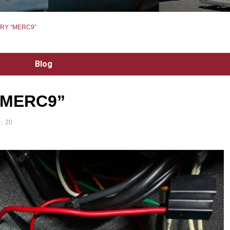
RY “MERC9”
Blog
“MERC9”
：20