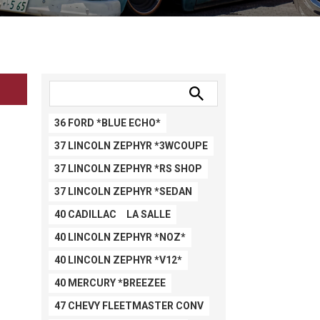
36 FORD *BLUE ECHO*
37 LINCOLN ZEPHYR *3WCOUPE
37 LINCOLN ZEPHYR *RS SHOP
37 LINCOLN ZEPHYR *SEDAN
40 CADILLAC LA SALLE
40 LINCOLN ZEPHYR *NOZ*
40 LINCOLN ZEPHYR *V12*
40 MERCURY *BREEZEE
47 CHEVY FLEETMASTER CONV