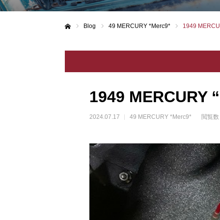
Blog
49 MERCURY *Merc9*
1949 MERCU
ホーム
1949 MERCURY 
2024.07.17
49 MERCURY *Merc9*
閲覧数