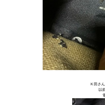
Ｋ田さんの 1
以