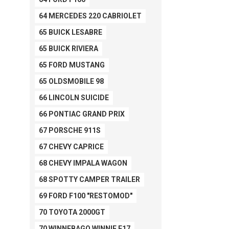
64 MERCEDES 220 CABRIOLET
65 BUICK LESABRE
65 BUICK RIVIERA
65 FORD MUSTANG
65 OLDSMOBILE 98
66 LINCOLN SUICIDE
66 PONTIAC GRAND PRIX
67 PORSCHE 911S
67 CHEVY CAPRICE
68 CHEVY IMPALA WAGON
68 SPOTTY CAMPER TRAILER
69 FORD F100 "RESTOMOD"
70 TOYOTA 2000GT
70 WINNEBAGO WINNIE F17