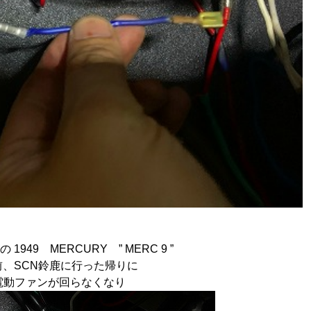
949 MERCURY ” MERC 9 ”
前、SCN鈴鹿に行った帰りに
電動ファンが回らなくなり