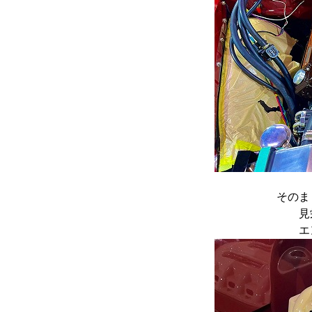
そのま
見
エ