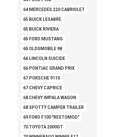
64 MERCEDES 220 CABRIOLET
65 BUICK LESABRE
65 BUICK RIVIERA
65 FORD MUSTANG
65 OLDSMOBILE 98
66 LINCOLN SUICIDE
66 PONTIAC GRAND PRIX
67 PORSCHE 911S
67 CHEVY CAPRICE
68 CHEVY IMPALA WAGON
68 SPOTTY CAMPER TRAILER
69 FORD F100 "RESTOMOD"
70 TOYOTA 2000GT
70 WINNEBAGO WINNIE F17