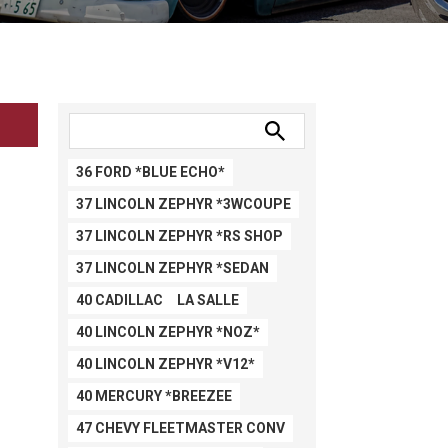
36 FORD *BLUE ECHO*
37 LINCOLN ZEPHYR *3WCOUPE
37 LINCOLN ZEPHYR *RS SHOP
37 LINCOLN ZEPHYR *SEDAN
40 CADILLAC LA SALLE
40 LINCOLN ZEPHYR *NOZ*
40 LINCOLN ZEPHYR *V12*
40 MERCURY *BREEZEE
47 CHEVY FLEETMASTER CONV