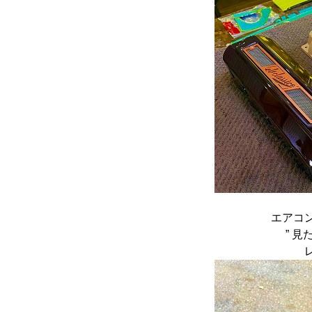
エアコ
” 