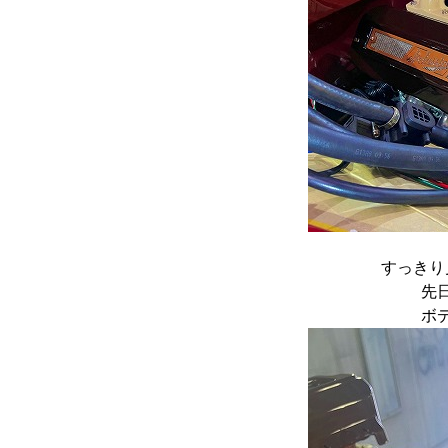
すっきり
先
ボ