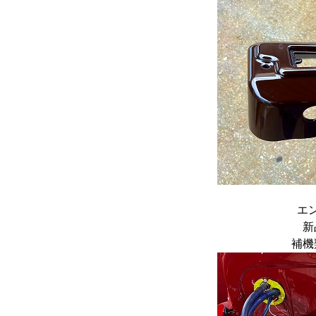
エ
新
補機