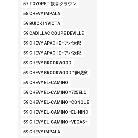
57 TOYOPET 観音クラウン
58 CHEVY IMPALA
59 BUICK INVICTA
59 CADILLAC COUPE DEVILLE
59 CHEVY APACHE *アパ太郎
59 CHEVY APACHE *アパ次郎
59 CHEVY BROOKWOOD
59 CHEVY BROOKWOOD *夢現窯
59 CHEVY EL-CAMINO
59 CHEVY EL-CAMINO *725ELC
59 CHEVY EL-CAMINO *CONQUE
59 CHEVY EL-CAMINO *EL-NINO
59 CHEVY EL-CAMINO *VEGAS*
59 CHEVY IMPALA