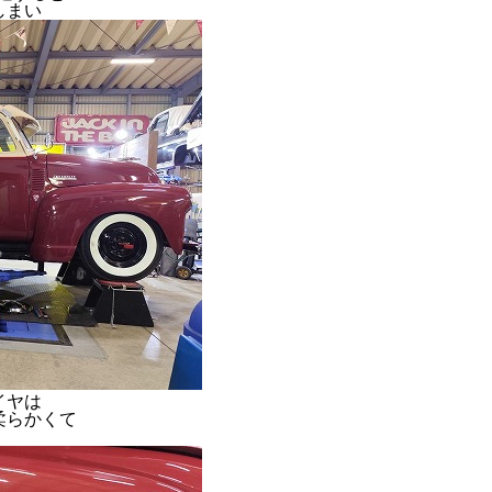
しまい
イヤは
柔らかくて
。