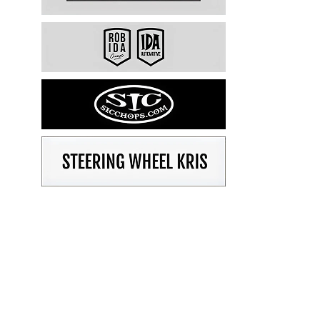
59 CHEVY IMPALA *OLD STYLE
59 CHEVY IMPALA *TOP GUN*
59 CHEVY IMPALA CONVERTIBLE
59 CHEVY NOMAD
59 CHEVY PARK WOOD *
SSUUU59
59 CHEVY PARKWOOD*PATLASH
60 CHEVY BROOKWOOD
60 CHEVY IMPALA CONV *R/L
60 CHEVY IMPALA CONV*ADCT
60 CHEVY IMPALA CONVERTIBLE
60 CHEVY NOMAD
61 CHEVY CORVETTE
61 CHEVY IMPALA CONV
61 CHEVY IMPALA CONV *T/L