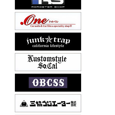
53 CHEVY BEL-AIR
54 CHEVY BEL-AIR
54 CHEVY SUBURBAN
54 CHEVY TIN WOODIE WAGON
55 BUICK ROADMASTER
55 CHEVY 210
55 CHEVY HANDYMAN WAGON
55 FORD F100
56 BUICK SPECIAL * 565 *
56 CHEVY BEL-AIR * KOMO *
56 CHEVY BEL-AIR *SPARKLE 56
56 CHEVY BELAIR CONV
57 CHEVY BEL-AIR CONVERTIBLE
57 CHEVY NOMAD *ACID 57*