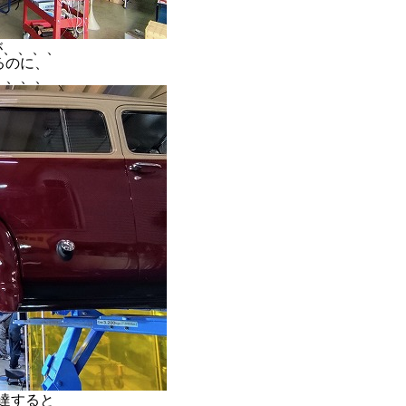
が、、、、
るのに、
、、、、
に達すると