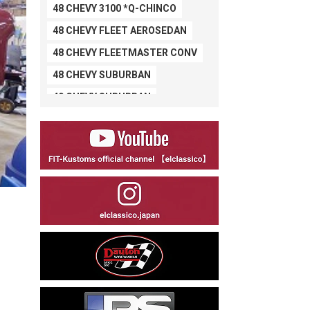
48 CHEVY 3100 *Q-CHINCO
48 CHEVY FLEET AEROSEDAN
48 CHEVY FLEETMASTER CONV
48 CHEVY SUBURBAN
49 CHEVY SUBURBAN
49 FORD SHOE BOX
49 MERCURY *MERC9*
50 CHEVY STYLE-LINE*BUBBLES
50 CHEVY SUBURBAN
50 CHEVY TIN WOODIE WAGON
50 MERCURY *OX BLOOD*
51 CHEVY STYLE LINE
51 MERCURY
51 MERCURY *ART MORRISON