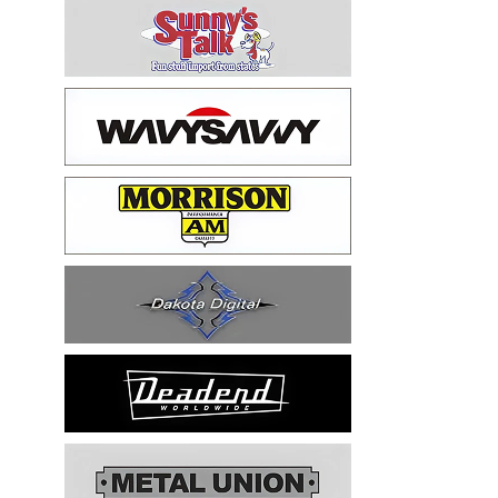
57 TOYOPET 観音クラウン
58 CHEVY IMPALA
59 BUICK INVICTA
59 CADILLAC COUPE DEVILLE
59 CHEVY APACHE *アパ太郎
59 CHEVY APACHE *アパ次郎
59 CHEVY BROOKWOOD
59 CHEVY BROOKWOOD *夢現窯
59 CHEVY EL-CAMINO
59 CHEVY EL-CAMINO *725ELC
59 CHEVY EL-CAMINO *CONQUE
59 CHEVY EL-CAMINO *EL-NINO
59 CHEVY EL-CAMINO *VEGAS*
59 CHEVY IMPALA