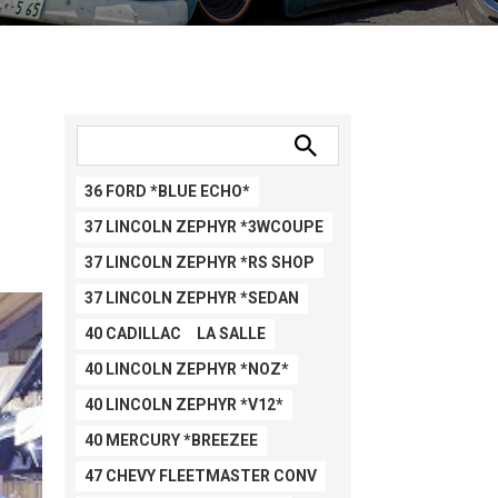
36 FORD *BLUE ECHO*
37 LINCOLN ZEPHYR *3WCOUPE
37 LINCOLN ZEPHYR *RS SHOP
37 LINCOLN ZEPHYR *SEDAN
40 CADILLAC LA SALLE
40 LINCOLN ZEPHYR *NOZ*
40 LINCOLN ZEPHYR *V12*
40 MERCURY *BREEZEE
47 CHEVY FLEETMASTER CONV