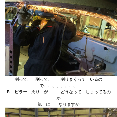
削って、 削って、 削りまくって いるの
で、、、、、、、、
Ｂ ピラー 周り が どうなって しまってるの
か
気 に なりますが