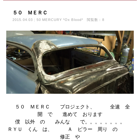
５０ ＭＥＲＣ
2015.04.03
50 MERCURY *Ox Blood*
閲覧数：8
５０ ＭＥＲＣ プロジェクト、 全速 全
開 で 進めて おります
僕 以外 の みんな で。。。。。。。。
ＲＹＵ くん は、 Ａ ピラー 周り の
修正 や