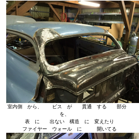
室内側 から、 ビス が 貫通 する 部分
を、
表 に 出ない 構造 に 変えたり
ファイヤー ウォール に 開いてる