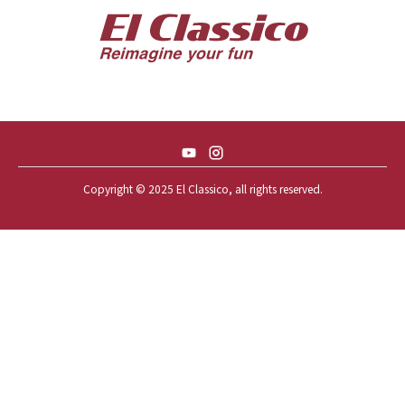
57 CHEVY BEL-AIR CONVERTIBLE
57 CHEVY NOMAD *ACID 57*
57 TOYOPET 観音クラウン
58 CHEVY IMPALA
59 BUICK INVICTA
59 CADILLAC COUPE DEVILLE
Copyright © 2025 El Classico, all rights reserved.️
59 CHEVY APACHE *アパ太郎
59 CHEVY APACHE *アパ次郎
59 CHEVY BROOKWOOD
59 CHEVY BROOKWOOD *夢現窯
59 CHEVY EL-CAMINO
59 CHEVY EL-CAMINO *725ELC
59 CHEVY EL-CAMINO *CONQUE
59 CHEVY EL-CAMINO *EL-NINO