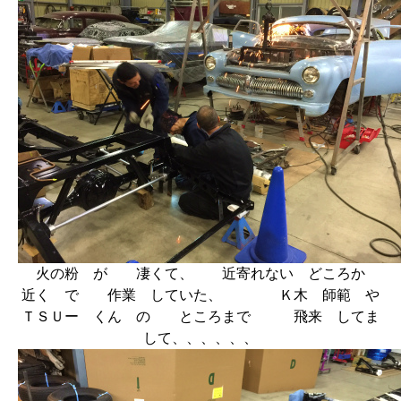
火の粉 が 凄くて、 近寄れない どころか
近く で 作業 していた、 Ｋ木 師範 や
ＴＳＵー くん の ところまで 飛来 してま
して、、、、、、