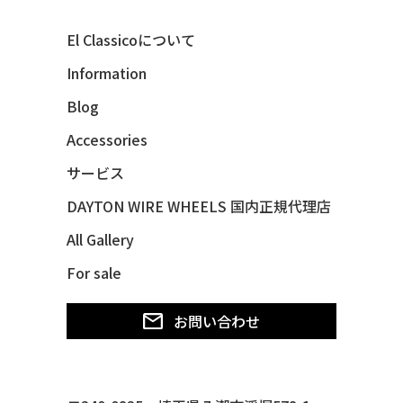
40 MERCURY *BREEZEE
El Classicoについて
47 CHEVY FLEETMASTER CONV
Information
48 CHEVY 3100 *Q-CHINCO
Blog
48 CHEVY FLEET AEROSEDAN
48 CHEVY FLEETMASTER CONV
Accessories
48 CHEVY SUBURBAN
サービス
49 CHEVY SUBURBAN
DAYTON WIRE WHEELS 国内正規代理店
49 FORD SHOE BOX
All Gallery
49 MERCURY *MERC9*
For sale
50 CHEVY STYLE-LINE*BUBBLES
50 CHEVY SUBURBAN
お問い合わせ
50 CHEVY TIN WOODIE WAGON
50 MERCURY *OX BLOOD*
51 CHEVY STYLE LINE