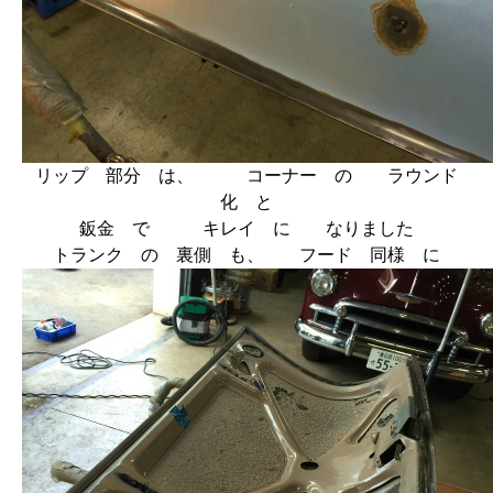
リップ 部分 は、 コーナー の ラウンド
化 と
鈑金 で キレイ に なりました
トランク の 裏側 も、 フード 同様 に