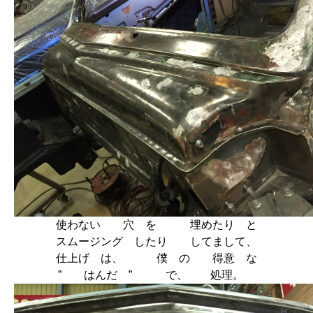
使わない 穴 を 埋めたり と
スムージング したり してまして、
仕上げ は、 僕 の 得意 な
” はんだ ” で、 処理。