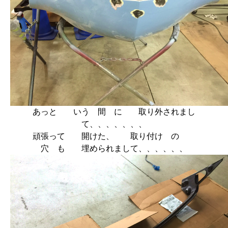
あっと いう 間 に 取り外されまし
て、、、、、、、
頑張って 開けた、 取り付け の
穴 も 埋められまして、、、、、、