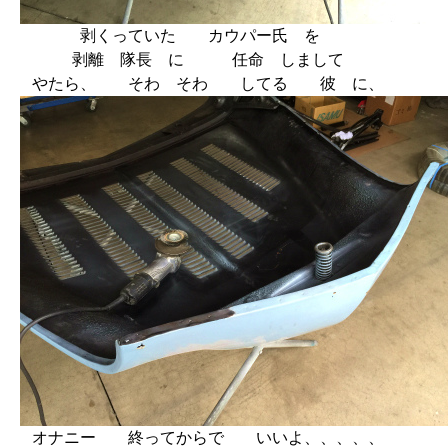
剥くっていた カウパー氏 を
剥離 隊長 に 任命 しまして
やたら、 そわ そわ してる 彼 に、
オナニー 終ってからで いいよ、、、、、