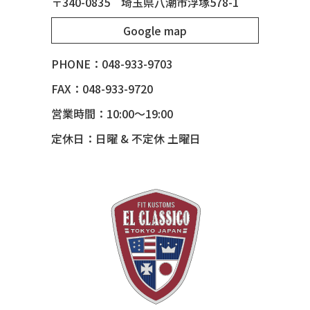
〒340-0835 埼玉県八潮市浮塚578-1
51 MERCURY
Google map
51 MERCURY *ART MORRISON
53 CHEVY BEL-AIR
PHONE：048-933-9703
54 CHEVY BEL-AIR
FAX：048-933-9720
54 CHEVY SUBURBAN
営業時間：10:00～19:00
54 CHEVY TIN WOODIE WAGON
定休日：日曜 & 不定休 土曜日
55 BUICK ROADMASTER
55 CHEVY 210
55 CHEVY HANDYMAN WAGON
55 FORD F100
56 BUICK SPECIAL * 565 *
56 CHEVY BEL-AIR * KOMO *
56 CHEVY BEL-AIR *SPARKLE 56
56 CHEVY BELAIR CONV