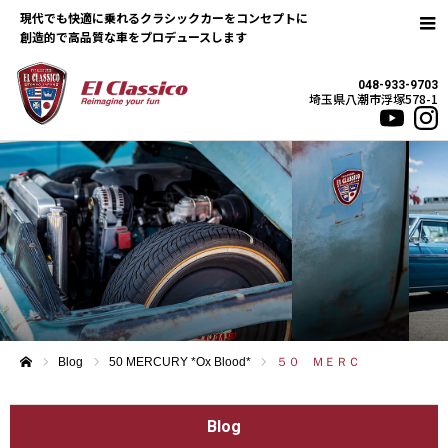
現代でも快適に乗れるクラシックカーをコンセプトに
048-933-9703
埼玉県八潮市浮塚578-1
Blog
50 MERCURY *Ox Blood*
５０ ＭＥＲＣ
ホーム
Blog