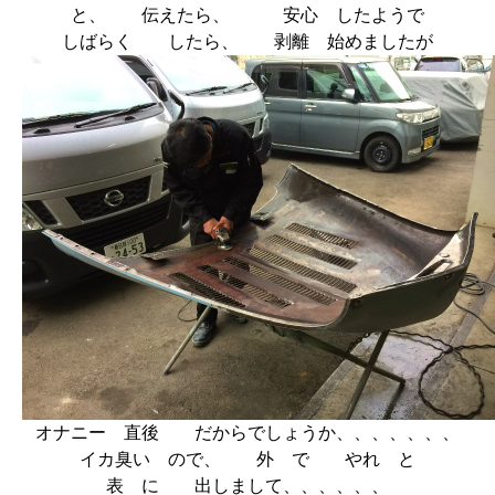
と、 伝えたら、 安心 したようで
しばらく したら、 剥離 始めましたが
オナニー 直後 だからでしょうか、、、、、、、
イカ臭い ので、 外 で やれ と
表 に 出しまして、、、、、、