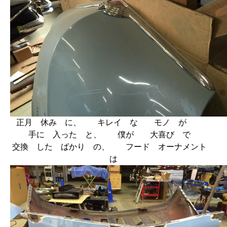
正月 休み に、 キレイ な モノ が
手に 入った と、 僕が 大喜び で
交換 した ばかり の、 フード オーナメント
は