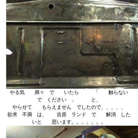
やる気 満々 で いたら 「 触らない
で ください 」 と、
やらせて もらえません でしたので、、、、、
欲求 不満 は、 吉原 ランド で 解消 した
いと 思います。。。。。。。