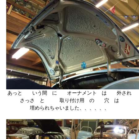
あっと いう間 に オーナメント は 外され
さっさ と 取り付け用 の 穴 は
埋められちゃいました、、、、、、