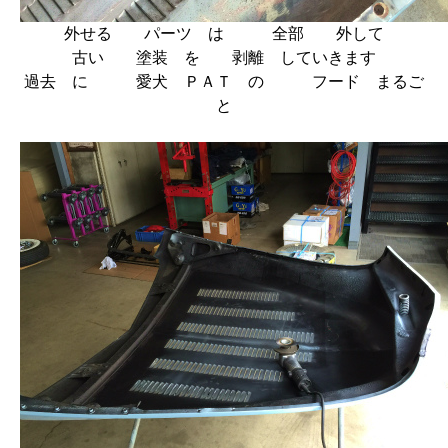
外せる パーツ は 全部 外して
古い 塗装 を 剥離 していきます
過去 に 愛犬 ＰＡＴ の フード まるご
と