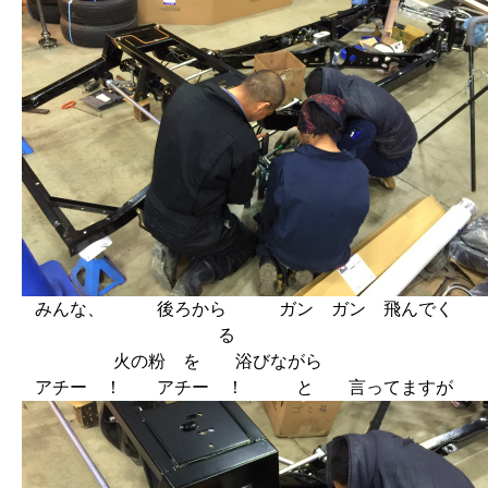
みんな、 後ろから ガン ガン 飛んでく
る
火の粉 を 浴びながら
アチー ！ アチー ！ と 言ってますが