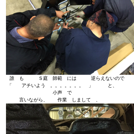
誰 も Ｓ庭 師範 には 逆らえないので
「 アチいよう 。。。。。。。 」 と、
小声 で
言いながら、 作業 しまして 、