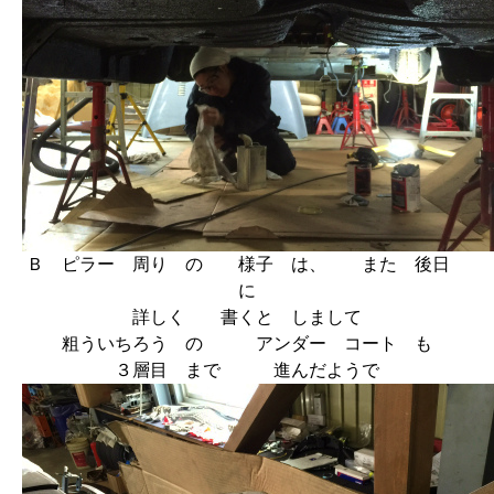
Ｂ ピラー 周り の 様子 は、 また 後日
に
詳しく 書くと しまして
粗ういちろう の アンダー コート も
３層目 まで 進んだようで