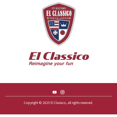
55 CHEVY HANDYMAN WAGON
55 FORD F100
56 BUICK SPECIAL * 565 *
56 CHEVY BEL-AIR * KOMO *
56 CHEVY BEL-AIR *SPARKLE 56
56 CHEVY BELAIR CONV
57 CHEVY BEL-AIR CONVERTIBLE
57 CHEVY NOMAD *ACID 57*
57 TOYOPET 観音クラウン
58 CHEVY IMPALA
59 BUICK INVICTA
59 CADILLAC COUPE DEVILLE
Copyright © 2025 El Classico, all rights reserved.️
59 CHEVY APACHE *アパ太郎
59 CHEVY APACHE *アパ次郎