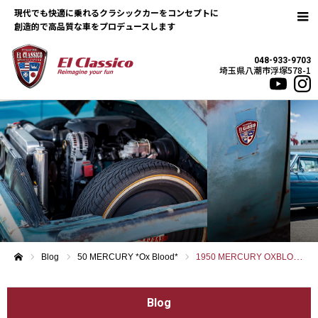
現代でも快適に乗れるクラシックカーをコンセプトに
048-933-9703
埼玉県八潮市浮塚578-1
Blog
50 MERCURY *Ox Blood*
1950 MERCURY OXBLOOD
ホーム
Blog