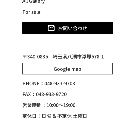
All Gallery
49 MERCURY *MERC9*
For sale
50 CHEVY STYLE-LINE*BUBBLES
50 CHEVY SUBURBAN
お問い合わせ
50 CHEVY TIN WOODIE WAGON
50 MERCURY *OX BLOOD*
51 CHEVY STYLE LINE
〒340-0835 埼玉県八潮市浮塚578-1
51 MERCURY
Google map
51 MERCURY *ART MORRISON
53 CHEVY BEL-AIR
PHONE：048-933-9703
54 CHEVY BEL-AIR
FAX：048-933-9720
54 CHEVY SUBURBAN
営業時間：10:00～19:00
54 CHEVY TIN WOODIE WAGON
定休日：日曜 & 不定休 土曜日
55 BUICK ROADMASTER
55 CHEVY 210