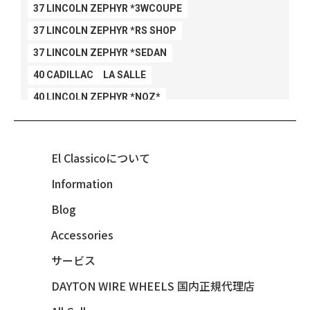
37 LINCOLN ZEPHYR *3WCOUPE
37 LINCOLN ZEPHYR *RS SHOP
37 LINCOLN ZEPHYR *SEDAN
40 CADILLAC LA SALLE
40 LINCOLN ZEPHYR *NOZ*
40 LINCOLN ZEPHYR *V12*
40 MERCURY *BREEZEE
El Classicoについて
47 CHEVY FLEETMASTER CONV
Information
48 CHEVY 3100 *Q-CHINCO
Blog
48 CHEVY FLEET AEROSEDAN
48 CHEVY FLEETMASTER CONV
Accessories
48 CHEVY SUBURBAN
サービス
49 CHEVY SUBURBAN
DAYTON WIRE WHEELS 国内正規代理店
49 FORD SHOE BOX