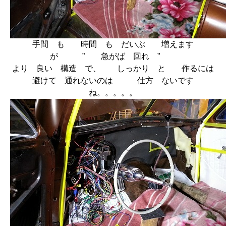
手間 も 時間 も だいぶ 増えます
が ” 急がば 回れ ”
より 良い 構造 で、 しっかり と 作るには
避けて 通れないのは 仕方 ないです
ね。。。。。