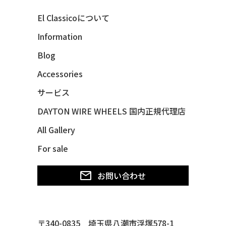
40 MERCURY *BREEZEE
El Classicoについて
47 CHEVY FLEETMASTER CONV
Information
48 CHEVY 3100 *Q-CHINCO
Blog
48 CHEVY FLEET AEROSEDAN
48 CHEVY FLEETMASTER CONV
Accessories
48 CHEVY SUBURBAN
サービス
49 CHEVY SUBURBAN
DAYTON WIRE WHEELS 国内正規代理店
49 FORD SHOE BOX
All Gallery
49 MERCURY *MERC9*
For sale
50 CHEVY STYLE-LINE*BUBBLES
50 CHEVY SUBURBAN
お問い合わせ
50 CHEVY TIN WOODIE WAGON
50 MERCURY *OX BLOOD*
51 CHEVY STYLE LINE
〒340-0835 埼玉県八潮市浮塚578-1