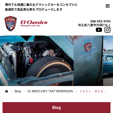
現代でも快適に乗れるクラシックカーをコンセプトに
048-933-9703
埼玉県八潮市浮塚578-1
Blog
51 MERCURY *ART MORRISON
１９５１ ＭＥＲＣＵＲＹ
ホーム
Blog