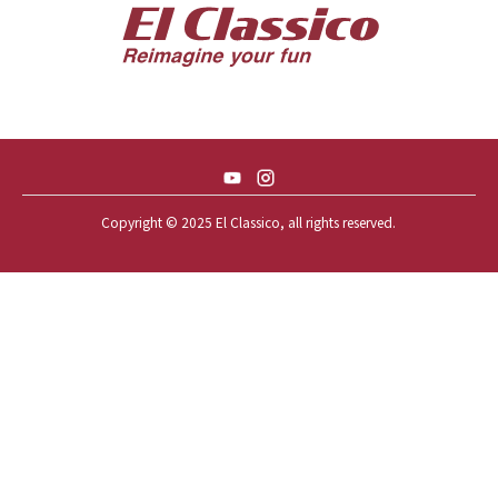
57 CHEVY BEL-AIR CONVERTIBLE
57 CHEVY NOMAD *ACID 57*
57 TOYOPET 観音クラウン
58 CHEVY IMPALA
59 BUICK INVICTA
59 CADILLAC COUPE DEVILLE
Copyright © 2025 El Classico, all rights reserved.️
59 CHEVY APACHE *アパ太郎
59 CHEVY APACHE *アパ次郎
59 CHEVY BROOKWOOD
59 CHEVY BROOKWOOD *夢現窯
59 CHEVY EL-CAMINO
59 CHEVY EL-CAMINO *725ELC
59 CHEVY EL-CAMINO *CONQUE
59 CHEVY EL-CAMINO *EL-NINO