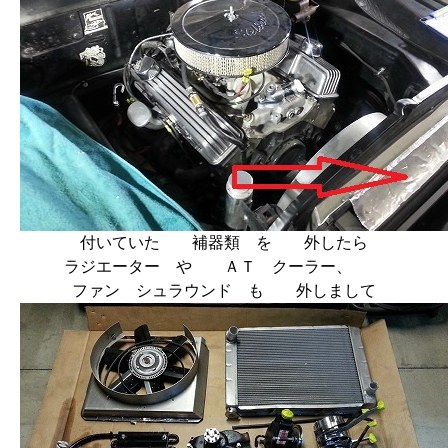
付いていた 補器類 を 外したら
ラジエーター や ＡＴ クーラー、
ファン シュラウンド も 外しまして