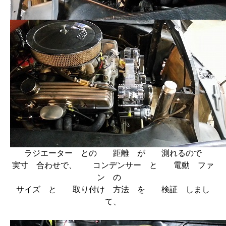
ラジエーター との 距離 が 測れるので
実寸 合わせで、 コンデンサー と 電動 ファ
ン の
サイズ と 取り付け 方法 を 検証 しまし
て、