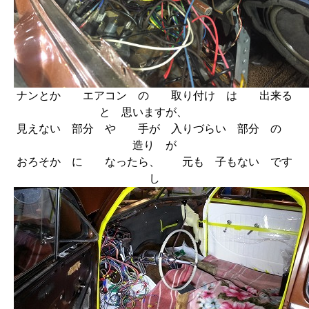
ナンとか エアコン の 取り付け は 出来る
と 思いますが、
見えない 部分 や 手が 入りづらい 部分 の
造り が
おろそか に なったら、 元も 子もない です
し