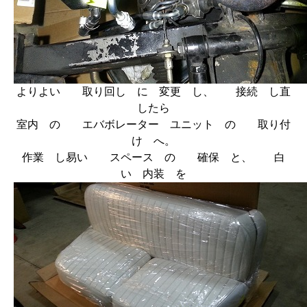
よりよい 取り回し に 変更 し、 接続 し直
したら
室内 の エバボレーター ユニット の 取り付
け へ。
作業 し易い スペース の 確保 と、 白
い 内装 を