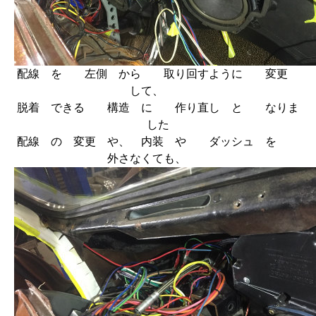
配線 を 左側 から 取り回すように 変更
して、
脱着 できる 構造 に 作り直し と なりま
した
配線 の 変更 や、 内装 や ダッシュ を
外さなくても、