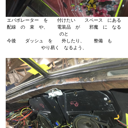
エバボレーター を 付けたい スペース にある
配線 の 束 や、 電装品 が 邪魔 に なる
のと
今後 ダッシュ を 外したり、 整備 も
やり易く なるよう、