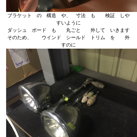
ブラケット の 構造 や、 寸法 も 検証 しや
すいように
ダッシュ ボード も 丸ごと 外して いきます
そのため、 ウインド シールド トリム を 外
すのに