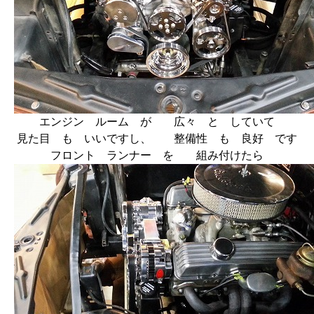
エンジン ルーム が 広々 と していて
見た目 も いいですし、 整備性 も 良好 です
フロント ランナー を 組み付けたら