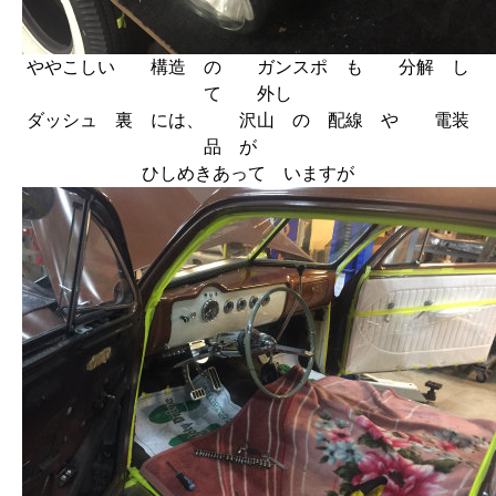
ややこしい 構造 の ガンスポ も 分解 し
て 外し
ダッシュ 裏 には、 沢山 の 配線 や 電装
品 が
ひしめきあって いますが