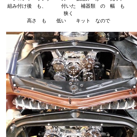
組み付け後 も、 付いた 補器類 の 幅 も
狭く
高さ も 低い キット なので