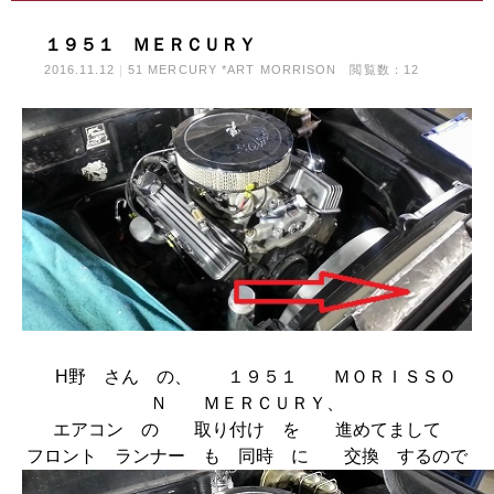
１９５１ ＭＥＲＣＵＲＹ
2016.11.12
51 MERCURY *ART MORRISON
閲覧数：12
H野 さん の、 １９５１ ＭＯＲＩＳＳＯ
Ｎ ＭＥＲＣＵＲＹ、
エアコン の 取り付け を 進めてまして
フロント ランナー も 同時 に 交換 するので