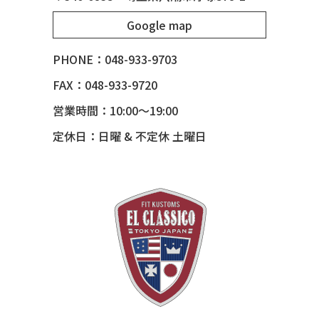
51 MERCURY
Google map
51 MERCURY *ART MORRISON
53 CHEVY BEL-AIR
PHONE：048-933-9703
54 CHEVY BEL-AIR
FAX：048-933-9720
54 CHEVY SUBURBAN
営業時間：10:00～19:00
54 CHEVY TIN WOODIE WAGON
定休日：日曜 & 不定休 土曜日
55 BUICK ROADMASTER
55 CHEVY 210
55 CHEVY HANDYMAN WAGON
55 FORD F100
56 BUICK SPECIAL * 565 *
56 CHEVY BEL-AIR * KOMO *
56 CHEVY BEL-AIR *SPARKLE 56
56 CHEVY BELAIR CONV