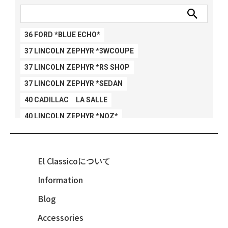
36 FORD *BLUE ECHO*
37 LINCOLN ZEPHYR *3WCOUPE
37 LINCOLN ZEPHYR *RS SHOP
37 LINCOLN ZEPHYR *SEDAN
40 CADILLAC LA SALLE
40 LINCOLN ZEPHYR *NOZ*
40 LINCOLN ZEPHYR *V12*
40 MERCURY *BREEZEE
El Classicoについて
47 CHEVY FLEETMASTER CONV
Information
48 CHEVY 3100 *Q-CHINCO
Blog
48 CHEVY FLEET AEROSEDAN
48 CHEVY FLEETMASTER CONV
Accessories