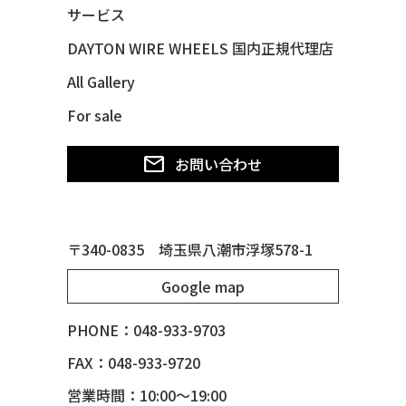
48 CHEVY SUBURBAN
サービス
49 CHEVY SUBURBAN
DAYTON WIRE WHEELS 国内正規代理店
49 FORD SHOE BOX
All Gallery
49 MERCURY *MERC9*
For sale
50 CHEVY STYLE-LINE*BUBBLES
50 CHEVY SUBURBAN
お問い合わせ
50 CHEVY TIN WOODIE WAGON
50 MERCURY *OX BLOOD*
51 CHEVY STYLE LINE
〒340-0835 埼玉県八潮市浮塚578-1
51 MERCURY
Google map
51 MERCURY *ART MORRISON
53 CHEVY BEL-AIR
PHONE：048-933-9703
54 CHEVY BEL-AIR
FAX：048-933-9720
54 CHEVY SUBURBAN
営業時間：10:00～19:00