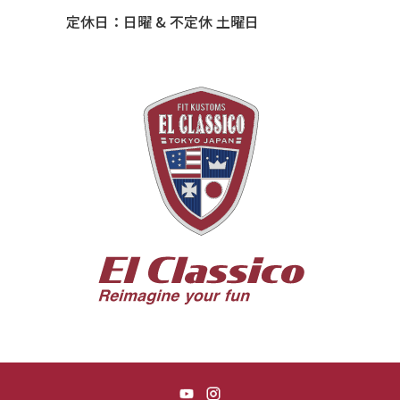
54 CHEVY TIN WOODIE WAGON
定休日：日曜 & 不定休 土曜日
55 BUICK ROADMASTER
55 CHEVY 210
55 CHEVY HANDYMAN WAGON
55 FORD F100
56 BUICK SPECIAL * 565 *
56 CHEVY BEL-AIR * KOMO *
56 CHEVY BEL-AIR *SPARKLE 56
56 CHEVY BELAIR CONV
57 CHEVY BEL-AIR CONVERTIBLE
57 CHEVY NOMAD *ACID 57*
57 TOYOPET 観音クラウン
58 CHEVY IMPALA
59 BUICK INVICTA