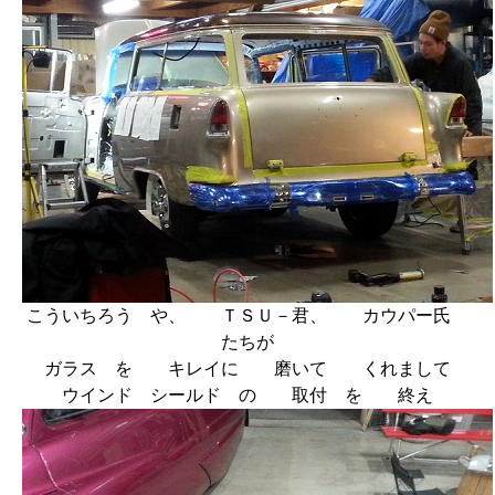
こういちろう や、 ＴＳＵ－君、 カウパー氏
たちが
ガラス を キレイに 磨いて くれまして
ウインド シールド の 取付 を 終え