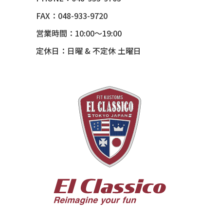
54 CHEVY BEL-AIR
FAX：048-933-9720
54 CHEVY SUBURBAN
営業時間：10:00～19:00
54 CHEVY TIN WOODIE WAGON
定休日：日曜 & 不定休 土曜日
55 BUICK ROADMASTER
55 CHEVY 210
55 CHEVY HANDYMAN WAGON
55 FORD F100
56 BUICK SPECIAL * 565 *
56 CHEVY BEL-AIR * KOMO *
56 CHEVY BEL-AIR *SPARKLE 56
56 CHEVY BELAIR CONV
57 CHEVY BEL-AIR CONVERTIBLE
57 CHEVY NOMAD *ACID 57*
57 TOYOPET 観音クラウン