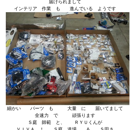
届けられまして
インテリア 作業 も 進んでいる ようです
細かい パーツ も 大量 に 届いてまして
全速力 で 頑張ります
Ｓ庭 師範 と、 ＲＹＵくんが
ＶＩＶＡ ！ Ｓ庭 道場 ＆ Ｓ田さ