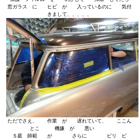
窓ガラス に ヒビ が 入っているのに 気付
きまして、、、、、
ただでさえ、 作業 が 遅れていて、 ここん
とこ 機嫌 が 悪い
Ｓ庭 師範 が さらに ピリ ピ