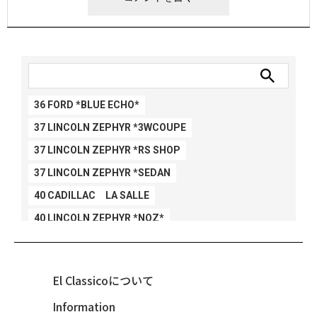
36 FORD *BLUE ECHO*
37 LINCOLN ZEPHYR *3WCOUPE
37 LINCOLN ZEPHYR *RS SHOP
37 LINCOLN ZEPHYR *SEDAN
40 CADILLAC LA SALLE
40 LINCOLN ZEPHYR *NOZ*
40 LINCOLN ZEPHYR *V12*
40 MERCURY *BREEZEE
El Classicoについて
47 CHEVY FLEETMASTER CONV
Information
48 CHEVY 3100 *Q-CHINCO