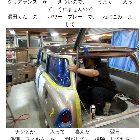
クリアランス が きついので、 うまく 入っ
て くれませんので
漏田くん の パワー プレー で、 ねじこみ ま
して
ナンとか、 入って 喜んだ 翌日、
保護 フィルム を 剥がして 掃除 してたら