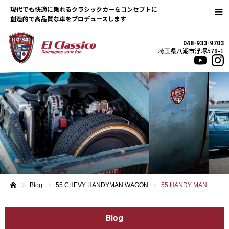
現代でも快適に乗れるクラシックカーをコンセプトに
048-933-9703
埼玉県八潮市浮塚578-1
Blog
55 CHEVY HANDYMAN WAGON
55 HANDY MAN
ホーム
Blog