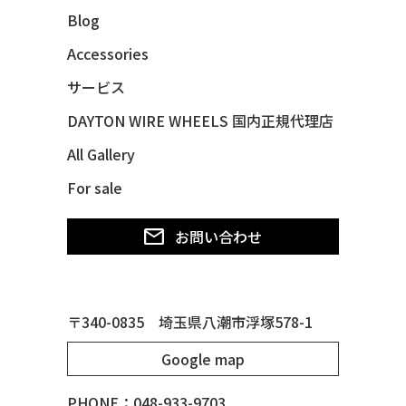
Blog
48 CHEVY FLEET AEROSEDAN
48 CHEVY FLEETMASTER CONV
Accessories
48 CHEVY SUBURBAN
サービス
49 CHEVY SUBURBAN
DAYTON WIRE WHEELS 国内正規代理店
49 FORD SHOE BOX
All Gallery
49 MERCURY *MERC9*
For sale
50 CHEVY STYLE-LINE*BUBBLES
50 CHEVY SUBURBAN
お問い合わせ
50 CHEVY TIN WOODIE WAGON
50 MERCURY *OX BLOOD*
51 CHEVY STYLE LINE
〒340-0835 埼玉県八潮市浮塚578-1
51 MERCURY
Google map
51 MERCURY *ART MORRISON
53 CHEVY BEL-AIR
PHONE：048-933-9703