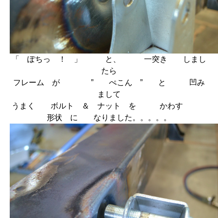
「 ぽちっ ！ 」 と、 一突き しまし
たら
フレーム が ” ぺこん ” と 凹み
まして
うまく ボルト ＆ ナット を かわす
形状 に なりました。。。。。