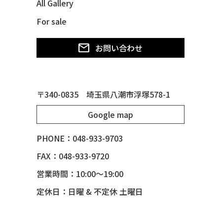
All Gallery
49 MERCURY *MERC9*
For sale
50 CHEVY STYLE-LINE*BUBBLES
50 CHEVY SUBURBAN
お問い合わせ
50 CHEVY TIN WOODIE WAGON
50 MERCURY *OX BLOOD*
51 CHEVY STYLE LINE
〒340-0835 埼玉県八潮市浮塚578-1
51 MERCURY
Google map
51 MERCURY *ART MORRISON
53 CHEVY BEL-AIR
PHONE：048-933-9703
54 CHEVY BEL-AIR
FAX：048-933-9720
54 CHEVY SUBURBAN
営業時間：10:00～19:00
54 CHEVY TIN WOODIE WAGON
定休日：日曜 & 不定休 土曜日
55 BUICK ROADMASTER
55 CHEVY 210