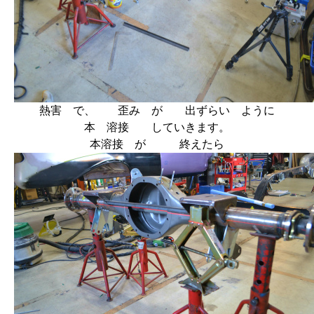
熱害 で、 歪み が 出ずらい ように
本 溶接 していきます。
本溶接 が 終えたら