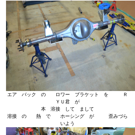
エア バック の ロワー ブラケット を Ｒ
ＹＵ君 が
本 溶接 して まして
溶接 の 熱 で ホーシング が 歪みづら
いよう