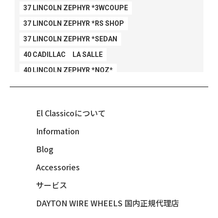
37 LINCOLN ZEPHYR *3WCOUPE
37 LINCOLN ZEPHYR *RS SHOP
37 LINCOLN ZEPHYR *SEDAN
40 CADILLAC LA SALLE
40 LINCOLN ZEPHYR *NOZ*
40 LINCOLN ZEPHYR *V12*
40 MERCURY *BREEZEE
El Classicoについて
47 CHEVY FLEETMASTER CONV
Information
48 CHEVY 3100 *Q-CHINCO
Blog
48 CHEVY FLEET AEROSEDAN
48 CHEVY FLEETMASTER CONV
Accessories
48 CHEVY SUBURBAN
サービス
49 CHEVY SUBURBAN
DAYTON WIRE WHEELS 国内正規代理店
49 FORD SHOE BOX