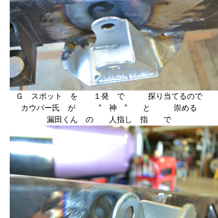
Ｇ スポット を １発 で 探り当てるので
カウパー氏 が ” 神 ” と 崇める
漏田くん の 人指し 指 で