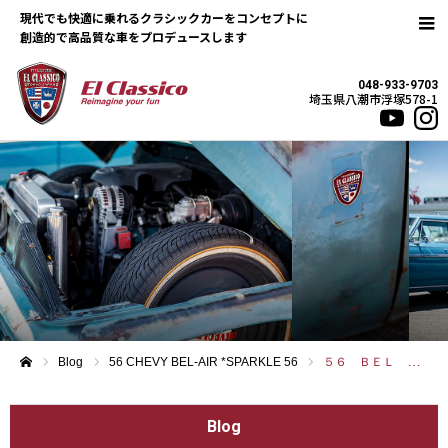
現代でも快適に乗れるクラシックカーをコンセプトに
048-933-9703
埼玉県八潮市浮塚578-1
Blog
56 CHEVY BEL-AIR *SPARKLE 56
５６ ＢＥＬ ＡＩＲ
ホーム
Blog