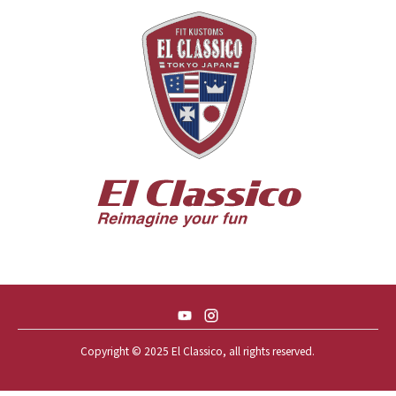
55 CHEVY HANDYMAN WAGON
55 FORD F100
56 BUICK SPECIAL * 565 *
56 CHEVY BEL-AIR * KOMO *
56 CHEVY BEL-AIR *SPARKLE 56
56 CHEVY BELAIR CONV
57 CHEVY BEL-AIR CONVERTIBLE
57 CHEVY NOMAD *ACID 57*
57 TOYOPET 観音クラウン
58 CHEVY IMPALA
59 BUICK INVICTA
59 CADILLAC COUPE DEVILLE
Copyright © 2025 El Classico, all rights reserved.️
59 CHEVY APACHE *アパ太郎
59 CHEVY APACHE *アパ次郎