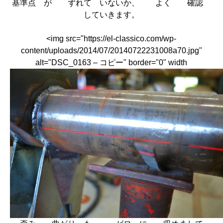
基準点 が ずれて いないか、 よく 確認
していきます。
<img src="https://el-classico.com/wp-
content/uploads/2014/07/20140722231008a70.jpg"
alt="DSC_0163 – コピー" border="0" width