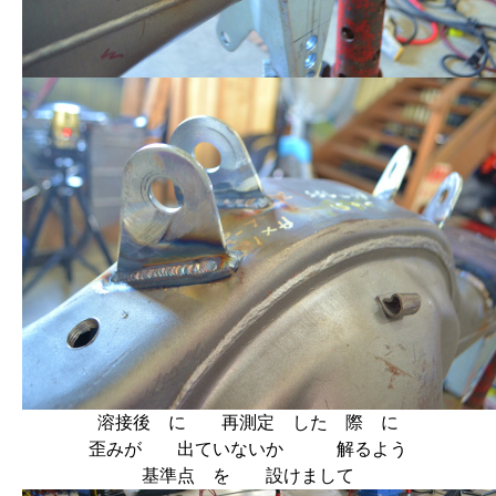
溶接後 に 再測定 した 際 に
歪みが 出ていないか 解るよう
基準点 を 設けまして