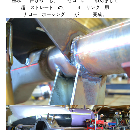
歪み、 曲がり も、 ゼロ に 収めまして
超 ストレート の、 ４ リンク 用
ナロー ホーシング が 完成。