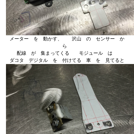
メーター を 動かす、 沢山 の センサー か
ら
配線 が 集まってくる モジュール は
ダコタ デジタル を 付けてる 車 を 見てると