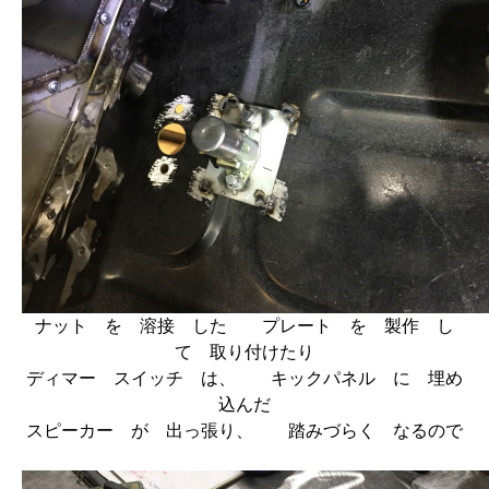
ナット を 溶接 した プレート を 製作 し
て 取り付けたり
ディマー スイッチ は、 キックパネル に 埋め
込んだ
スピーカー が 出っ張り、 踏みづらく なるので