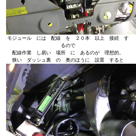
モジュール には 配線 を ２０本 以上 接続 す
るので
配線作業 し易い 場所 に あるのが 理想的。
狭い ダッシュ裏 の 奥のほうに 設置 すると