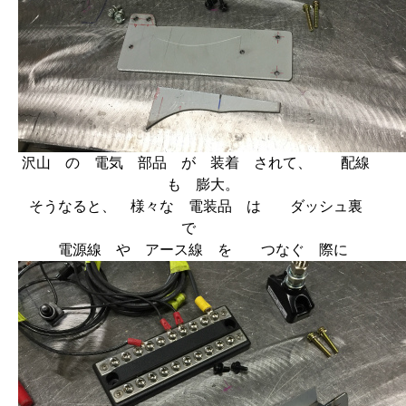
沢山 の 電気 部品 が 装着 されて、 配線
も 膨大。
そうなると、 様々な 電装品 は ダッシュ裏
で
電源線 や アース線 を つなぐ 際に