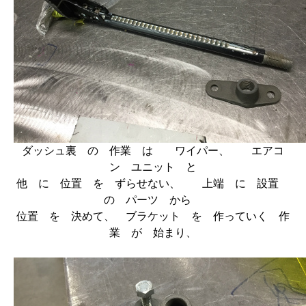
ダッシュ裏 の 作業 は ワイパー、 エアコ
ン ユニット と
他 に 位置 を ずらせない、 上端 に 設置
の パーツ から
位置 を 決めて、 ブラケット を 作っていく 作
業 が 始まり、