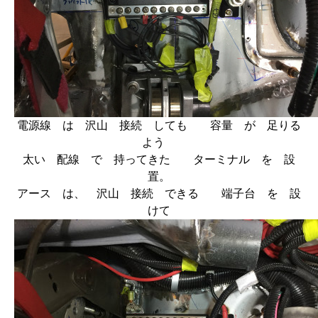
電源線 は 沢山 接続 しても 容量 が 足りる
よう
太い 配線 で 持ってきた ターミナル を 設
置。
アース は、 沢山 接続 できる 端子台 を 設
けて