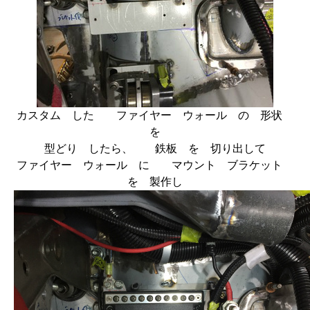
カスタム した ファイヤー ウォール の 形状
を
型どり したら、 鉄板 を 切り出して
ファイヤー ウォール に マウント ブラケット
を 製作し