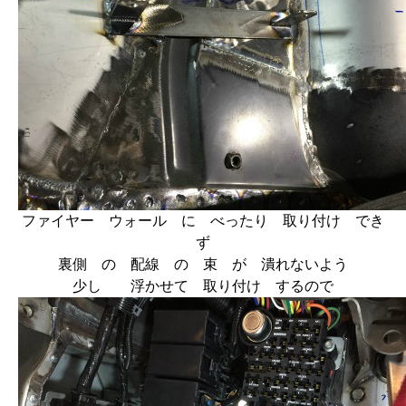
ファイヤー ウォール に べったり 取り付け でき
ず
裏側 の 配線 の 束 が 潰れないよう
少し 浮かせて 取り付け するので