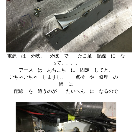
電源 は 分岐、 分岐 で たこ足 配線 に な
って、、、、
アース は あちこち に 固定 してと、
ごちゃごちゃ しますし、 点検 や 修理 の
際 に
配線 を 追うのが たいへん に なるので