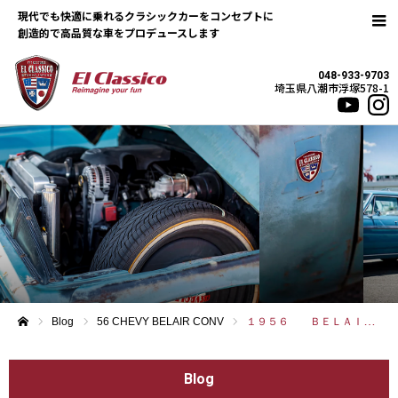
現代でも快適に乗れるクラシックカーをコンセプトに
048-933-9703
埼玉県八潮市浮塚578-1
Blog
56 CHEVY BELAIR CONV
１９５６ ＢＥＬＡＩＲ ＣＯＮＶＥＲＴＩＢＬＥ
ホーム
Blog