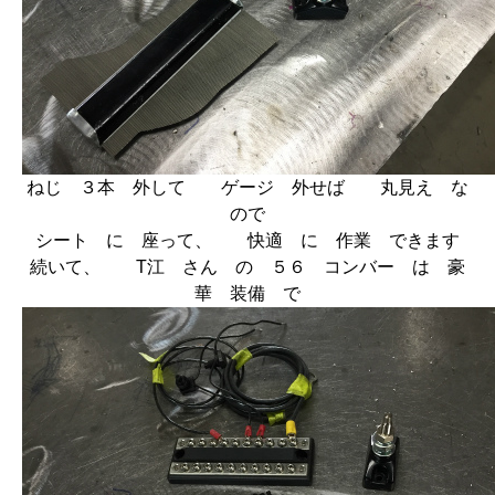
ねじ ３本 外して ゲージ 外せば 丸見え な
ので
シート に 座って、 快適 に 作業 できます
続いて、 T江 さん の ５６ コンバー は 豪
華 装備 で