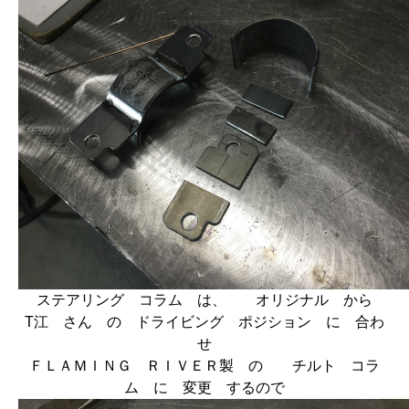
ステアリング コラム は、 オリジナル から
T江 さん の ドライビング ポジション に 合わ
せ
ＦＬＡＭＩＮＧ ＲＩＶＥＲ
製 の チルト コラ
ム に 変更 するので