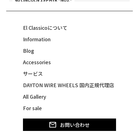
40 LINCOLN ZEPHYR *NOZ*
40 LINCOLN ZEPHYR *V12*
40 MERCURY *BREEZEE
El Classicoについて
47 CHEVY FLEETMASTER CONV
Information
48 CHEVY 3100 *Q-CHINCO
Blog
48 CHEVY FLEET AEROSEDAN
48 CHEVY FLEETMASTER CONV
Accessories
48 CHEVY SUBURBAN
サービス
49 CHEVY SUBURBAN
DAYTON WIRE WHEELS 国内正規代理店
49 FORD SHOE BOX
All Gallery
49 MERCURY *MERC9*
For sale
50 CHEVY STYLE-LINE*BUBBLES
50 CHEVY SUBURBAN
お問い合わせ
50 CHEVY TIN WOODIE WAGON