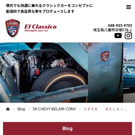
現代でも快適に乗れるクラシックカーをコンセプトに
048-933-9703
埼玉県八潮市浮塚578-1
Blog
56 CHEVY BELAIR CONV
１９５６ ＢＥＬＡＩＲ ＣＯＮＶＥＲＴＩＢＬＥ
ホーム
Blog