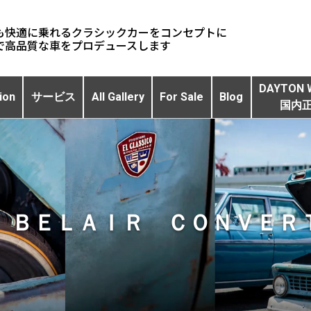
も快適に乗れるクラシックカーをコンセプトに
DAYTON 
ion
サービス
All Gallery
For Sale
Blog
国内
 ＢＥＬＡＩＲ ＣＯＮＶＥＲ