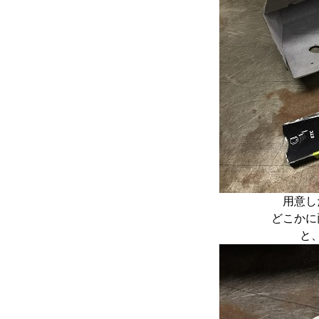
用意し
どこかに
と