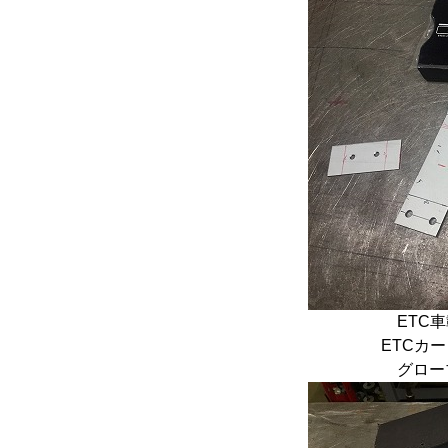
ETC
ETCカ
グロー