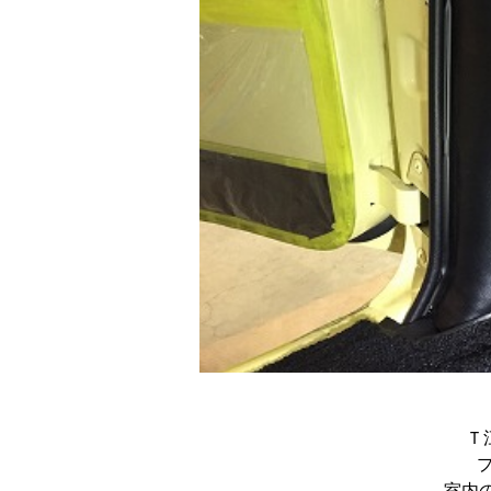
Ｔ江さ
室内