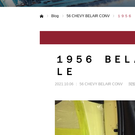
Blog
56 CHEVY BELAIR CONV
１９５６
ホーム
１９５６ ＢＥＬ
ＬＥ
2021.10.06
56 CHEVY BELAIR CONV
閲