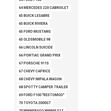
64 MERCEDES 220 CABRIOLET
65 BUICK LESABRE
65 BUICK RIVIERA
65 FORD MUSTANG
65 OLDSMOBILE 98
66 LINCOLN SUICIDE
66 PONTIAC GRAND PRIX
67 PORSCHE 911S
67 CHEVY CAPRICE
68 CHEVY IMPALA WAGON
68 SPOTTY CAMPER TRAILER
69 FORD F100 "RESTOMOD"
70 TOYOTA 2000GT
70 WINNEBAGO WINNIE F17