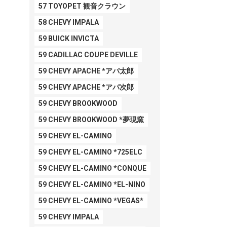
57 TOYOPET 観音クラウン
58 CHEVY IMPALA
59 BUICK INVICTA
59 CADILLAC COUPE DEVILLE
59 CHEVY APACHE *アパ太郎
59 CHEVY APACHE *アパ次郎
59 CHEVY BROOKWOOD
59 CHEVY BROOKWOOD *夢現窯
59 CHEVY EL-CAMINO
59 CHEVY EL-CAMINO *725ELC
59 CHEVY EL-CAMINO *CONQUE
59 CHEVY EL-CAMINO *EL-NINO
59 CHEVY EL-CAMINO *VEGAS*
59 CHEVY IMPALA