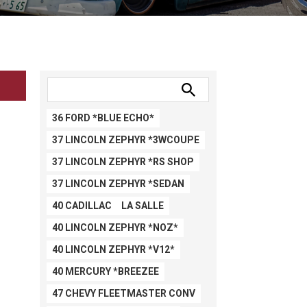
36 FORD *BLUE ECHO*
37 LINCOLN ZEPHYR *3WCOUPE
37 LINCOLN ZEPHYR *RS SHOP
37 LINCOLN ZEPHYR *SEDAN
40 CADILLAC LA SALLE
40 LINCOLN ZEPHYR *NOZ*
40 LINCOLN ZEPHYR *V12*
40 MERCURY *BREEZEE
47 CHEVY FLEETMASTER CONV