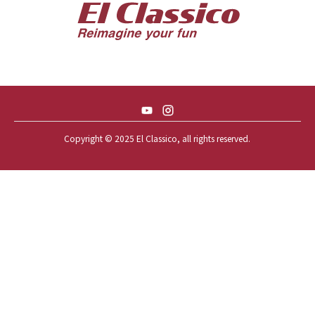
57 CHEVY BEL-AIR CONVERTIBLE
57 CHEVY NOMAD *ACID 57*
57 TOYOPET 観音クラウン
58 CHEVY IMPALA
59 BUICK INVICTA
59 CADILLAC COUPE DEVILLE
Copyright © 2025 El Classico, all rights reserved.️
59 CHEVY APACHE *アパ太郎
59 CHEVY APACHE *アパ次郎
59 CHEVY BROOKWOOD
59 CHEVY BROOKWOOD *夢現窯
59 CHEVY EL-CAMINO
59 CHEVY EL-CAMINO *725ELC
59 CHEVY EL-CAMINO *CONQUE
59 CHEVY EL-CAMINO *EL-NINO