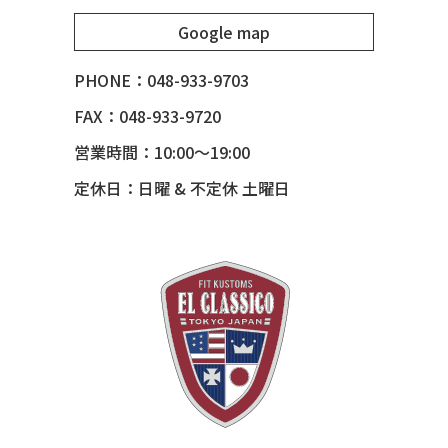
51 MERCURY
Google map
51 MERCURY *ART MORRISON
53 CHEVY BEL-AIR
PHONE：048-933-9703
54 CHEVY BEL-AIR
FAX：048-933-9720
54 CHEVY SUBURBAN
営業時間：10:00～19:00
54 CHEVY TIN WOODIE WAGON
定休日：日曜 & 不定休 土曜日
55 BUICK ROADMASTER
55 CHEVY 210
55 CHEVY HANDYMAN WAGON
55 FORD F100
56 BUICK SPECIAL * 565 *
56 CHEVY BEL-AIR * KOMO *
56 CHEVY BEL-AIR *SPARKLE 56
56 CHEVY BELAIR CONV