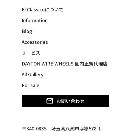
40 MERCURY *BREEZEE
El Classicoについて
47 CHEVY FLEETMASTER CONV
Information
48 CHEVY 3100 *Q-CHINCO
Blog
48 CHEVY FLEET AEROSEDAN
48 CHEVY FLEETMASTER CONV
Accessories
48 CHEVY SUBURBAN
サービス
49 CHEVY SUBURBAN
DAYTON WIRE WHEELS 国内正規代理店
49 FORD SHOE BOX
All Gallery
49 MERCURY *MERC9*
For sale
50 CHEVY STYLE-LINE*BUBBLES
50 CHEVY SUBURBAN
お問い合わせ
50 CHEVY TIN WOODIE WAGON
50 MERCURY *OX BLOOD*
51 CHEVY STYLE LINE
〒340-0835 埼玉県八潮市浮塚578-1