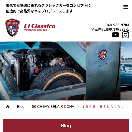
現代でも快適に乗れるクラシックカーをコンセプトに
048-933-9703
埼玉県八潮市浮塚578-1
Blog
56 CHEVY BELAIR CONV
１９５６ ＢＥＬＡＩＲ ＣＯＮＶＥＲＴＩＢＬＥ
ホーム
Blog