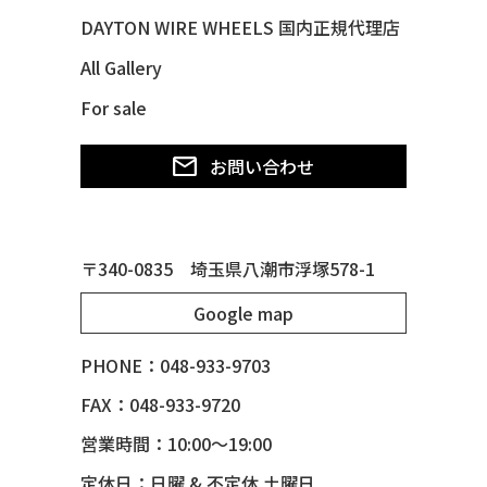
49 CHEVY SUBURBAN
DAYTON WIRE WHEELS 国内正規代理店
49 FORD SHOE BOX
All Gallery
49 MERCURY *MERC9*
For sale
50 CHEVY STYLE-LINE*BUBBLES
50 CHEVY SUBURBAN
お問い合わせ
50 CHEVY TIN WOODIE WAGON
50 MERCURY *OX BLOOD*
51 CHEVY STYLE LINE
〒340-0835 埼玉県八潮市浮塚578-1
51 MERCURY
Google map
51 MERCURY *ART MORRISON
53 CHEVY BEL-AIR
PHONE：048-933-9703
54 CHEVY BEL-AIR
FAX：048-933-9720
54 CHEVY SUBURBAN
営業時間：10:00～19:00
54 CHEVY TIN WOODIE WAGON
定休日：日曜 & 不定休 土曜日