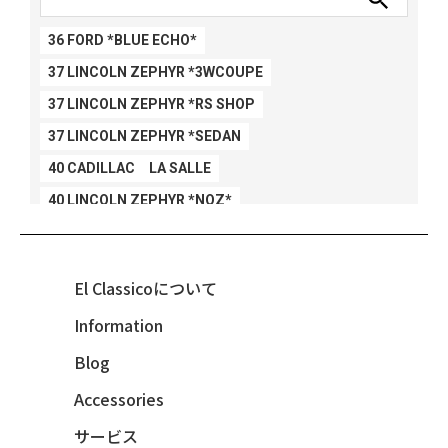
36 FORD *BLUE ECHO*
37 LINCOLN ZEPHYR *3WCOUPE
37 LINCOLN ZEPHYR *RS SHOP
37 LINCOLN ZEPHYR *SEDAN
40 CADILLAC LA SALLE
40 LINCOLN ZEPHYR *NOZ*
40 LINCOLN ZEPHYR *V12*
40 MERCURY *BREEZEE
El Classicoについて
47 CHEVY FLEETMASTER CONV
Information
48 CHEVY 3100 *Q-CHINCO
Blog
48 CHEVY FLEET AEROSEDAN
48 CHEVY FLEETMASTER CONV
Accessories
48 CHEVY SUBURBAN
サービス