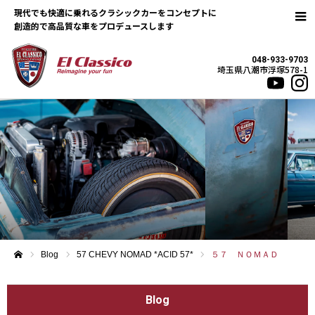
現代でも快適に乗れるクラシックカーをコンセプトに
048-933-9703
埼玉県八潮市浮塚578-1
Blog
57 CHEVY NOMAD *ACID 57*
５７ ＮＯＭＡＤ
ホーム
Blog