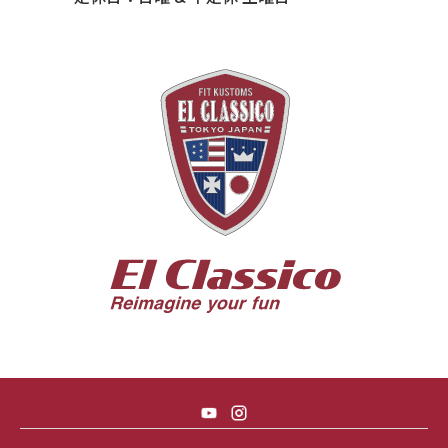
55 BUICK ROADMASTER
55 CHEVY 210
55 CHEVY HANDYMAN WAGON
55 FORD F100
56 BUICK SPECIAL * 565 *
56 CHEVY BEL-AIR * KOMO *
56 CHEVY BEL-AIR *SPARKLE 56
56 CHEVY BELAIR CONV
57 CHEVY BEL-AIR CONVERTIBLE
57 CHEVY NOMAD *ACID 57*
57 TOYOPET 観音クラウン
58 CHEVY IMPALA
59 BUICK INVICTA
59 CADILLAC COUPE DEVILLE