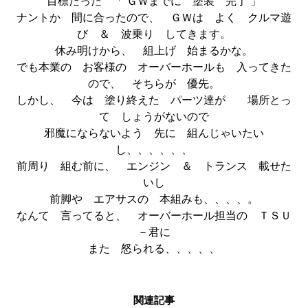
目標だった 「 ＧＷまでに 塗装 完了 」
ナントか 間に合ったので、 ＧＷは よく クルマ遊
び ＆ 波乗り してきます。
休み明けから、 組上げ 始まるかな。
でも本業の お客様の オーバーホールも 入ってきた
ので、 そちらが 優先。
しかし、 今は 塗り終えた パーツ達が 場所とっ
て しょうがないので
邪魔にならないよう 先に 組んじゃいたい
し、、、、、、
前周り 組む前に、 エンジン ＆ トランス 載せた
いし
前脚や エアサスの 本組みも、、、、。
なんて 言ってると、 オーバーホール担当の ＴＳＵ
－君に
また 怒られる、、、、、
関連記事