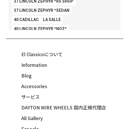
37 LINCOLN ZEPHYR *RS SHOP
37 LINCOLN ZEPHYR *SEDAN
40 CADILLAC LA SALLE
40 LINCOLN ZEPHYR *NOZ*
40 LINCOLN ZEPHYR *V12*
40 MERCURY *BREEZEE
El Classicoについて
47 CHEVY FLEETMASTER CONV
Information
48 CHEVY 3100 *Q-CHINCO
Blog
48 CHEVY FLEET AEROSEDAN
48 CHEVY FLEETMASTER CONV
Accessories
48 CHEVY SUBURBAN
サービス
49 CHEVY SUBURBAN
DAYTON WIRE WHEELS 国内正規代理店
49 FORD SHOE BOX
All Gallery
49 MERCURY *MERC9*
For sale