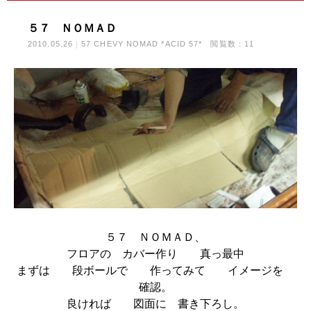
５７ ＮＯＭＡＤ
2010.05.26
57 CHEVY NOMAD *ACID 57*
閲覧数：11
５７ ＮＯＭＡＤ、
フロアの カバー作り 真っ最中
まずは 段ボールで 作ってみて イメージを
確認。
良ければ 図面に 書き下ろし。