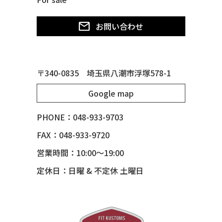
50 CHEVY STYLE-LINE*BUBBLES
50 CHEVY SUBURBAN
お問い合わせ
50 CHEVY TIN WOODIE WAGON
50 MERCURY *OX BLOOD*
51 CHEVY STYLE LINE
〒340-0835 埼玉県八潮市浮塚578-1
51 MERCURY
Google map
51 MERCURY *ART MORRISON
53 CHEVY BEL-AIR
PHONE：048-933-9703
54 CHEVY BEL-AIR
FAX：048-933-9720
54 CHEVY SUBURBAN
営業時間：10:00～19:00
54 CHEVY TIN WOODIE WAGON
定休日：日曜 & 不定休 土曜日
55 BUICK ROADMASTER
55 CHEVY 210
55 CHEVY HANDYMAN WAGON