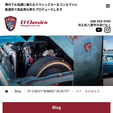
現代でも快適に乗れるクラシックカーをコンセプトに
048-933-9703
埼玉県八潮市浮塚578-1
Blog
57 CHEVY NOMAD *ACID 57*
５７ ＮＯＭＡＤ
ホーム
Blog