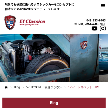
現代でも快適に乗れるクラシックカーをコンセプトに
048-933-9703
埼玉県八潮市浮塚578-1
Blog
57 TOYOPET 観音クラウン
1957 トヨペット RSD ” 初代クラウン ”
ホーム
Blog