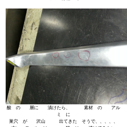
酸 の 層に 漬けたら、 素材 の アル
ミ に
巣穴 が 沢山 出てきた そうで、、、、、