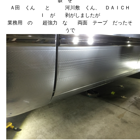
骸 を
Ａ田 くん と 河川敷 くん、 ＤＡＩＣＨ
Ｉ が 剥がしましたが
業務用 の 超強力 な 両面 テープ だったそ
うで