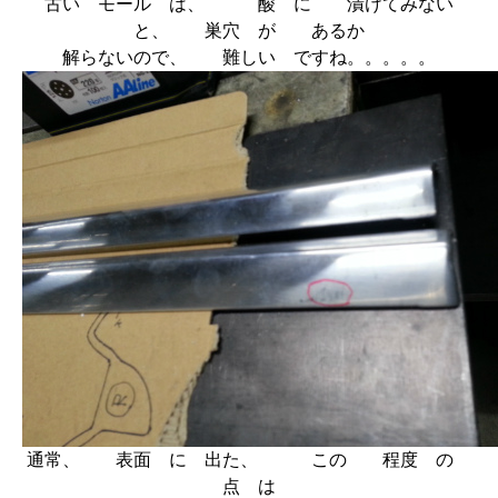
古い モール は、 酸 に 漬けてみない
と、 巣穴 が あるか
解らないので、 難しい ですね。。。。。
通常、 表面 に 出た、 この 程度 の
点 は