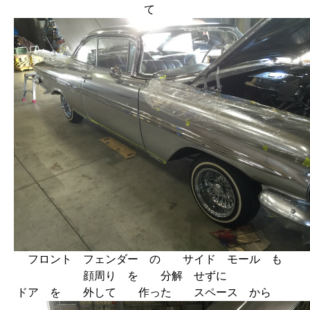
て
フロント フェンダー の サイド モール も
顔周り を 分解 せずに
ドア を 外して 作った スペース から