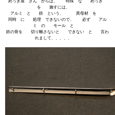
めっき屋 さん からは、 特殊 な めっき
を 施すには、
アルミ と 鉄 という、 異母材 を
同時 に 処理 できないので、 必ず アル
ミ の モール と
鉄の骨を 切り離さないと できない と 言わ
れまして、、、、、