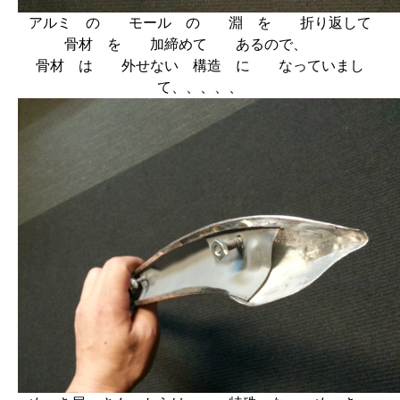
アルミ の モール の 淵 を 折り返して
骨材 を 加締めて あるので、
骨材 は 外せない 構造 に なっていまし
て、、、、、