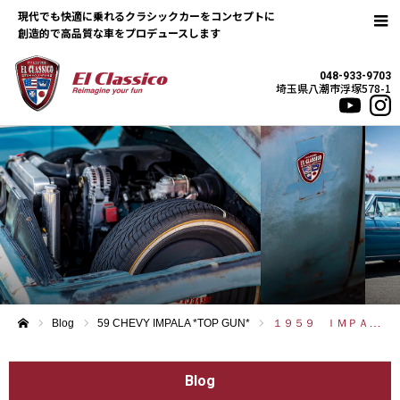
現代でも快適に乗れるクラシックカーをコンセプトに
048-933-9703
埼玉県八潮市浮塚578-1
Blog
59 CHEVY IMPALA *TOP GUN*
１９５９ ＩＭＰＡＬＡ ＣＯＵＰＥ
ホーム
Blog