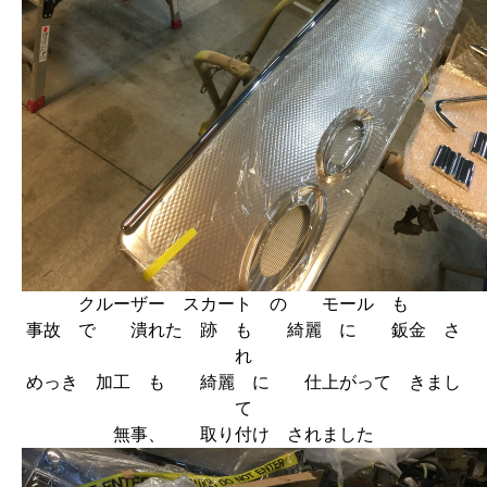
クルーザー スカート の モール も
事故 で 潰れた 跡 も 綺麗 に 鈑金 さ
れ
めっき 加工 も 綺麗 に 仕上がって きまし
て
無事、 取り付け されました