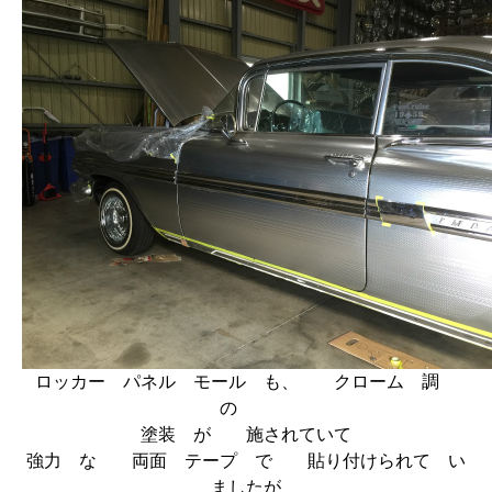
ロッカー パネル モール も、 クローム 調
の
塗装 が 施されていて
強力 な 両面 テープ で 貼り付けられて い
ましたが