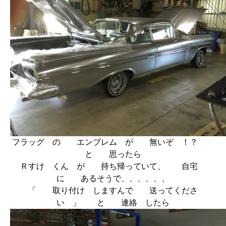
フラッグ の エンブレム が 無いぞ ！？
と 思ったら
Ｒすけ くん が 持ち帰っていて、 自宅
に あるそうで、、、、、、
「 取り付け しますんで 送ってくださ
い 」 と 連絡 したら