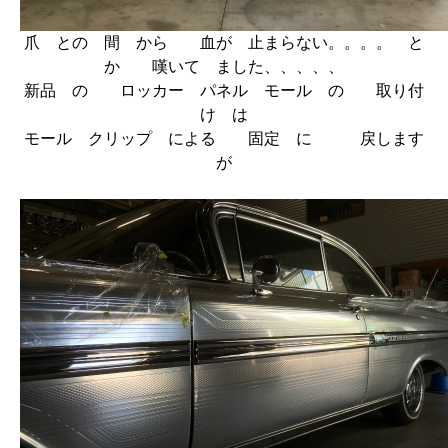
爪 との 間 から 血が 止まらない。。。。 と
か 嘆いて ました、、、、、
新品 の ロッカー パネル モール の 取り付
け は
モール クリップ による 固定 に 戻します
が