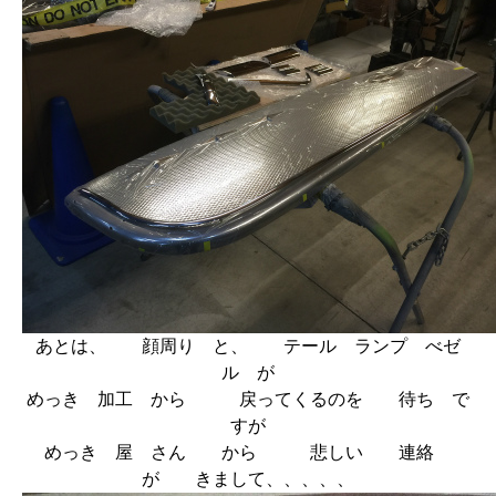
あとは、 顔周り と、 テール ランプ べゼ
ル が
めっき 加工 から 戻ってくるのを 待ち で
すが
めっき 屋 さん から 悲しい 連絡
が きまして、、、、、