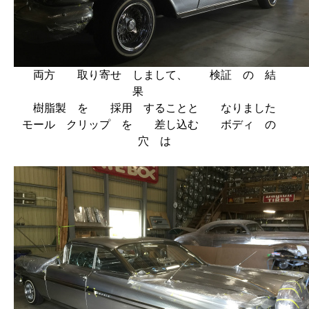
両方 取り寄せ しまして、 検証 の 結
果
樹脂製 を 採用 することと なりました
モール クリップ を 差し込む ボディ の
穴 は