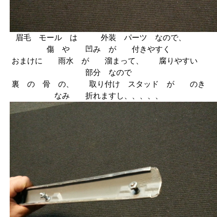
眉毛 モール は 外装 パーツ なので、
傷 や 凹み が 付きやすく
おまけに 雨水 が 溜まって、 腐りやすい
部分 なので
裏 の 骨 の、 取り付け スタッド が のき
なみ 折れますし、、、、、