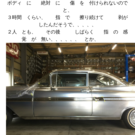
ボディ に 絶対 に 傷 を 付けられないので
と、
３時間 くらい、 指 で 擦り続けて 剥が
したんだそうで、、、、、
２人 とも、 その後 しばらく 指 の 感
覚 が 無い、、、、、、 とか、