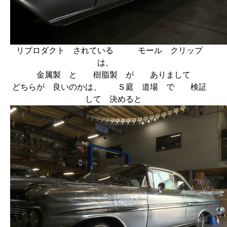
リプロダクト されている モール クリップ
は、
金属製 と 樹脂製 が ありまして
どちらが 良いのかは、 Ｓ庭 道場 で 検証
して 決めると