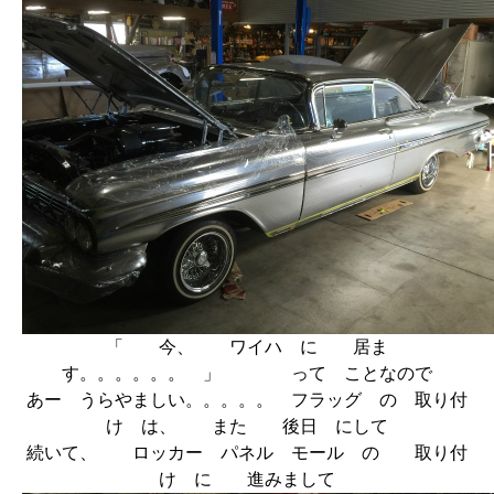
「 今、 ワイハ に 居ま
す。。。。。。 」 って ことなので
あー うらやましい。。。。。 フラッグ の 取り付
け は、 また 後日 にして
続いて、 ロッカー パネル モール の 取り付
け に 進みまして