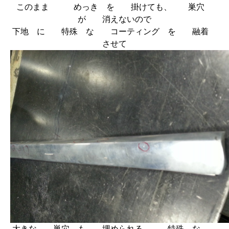
このまま めっき を 掛けても、 巣穴
が 消えないので
下地 に 特殊 な コーティング を 融着
させて
大きな 巣穴 も 埋められる、 特殊 な