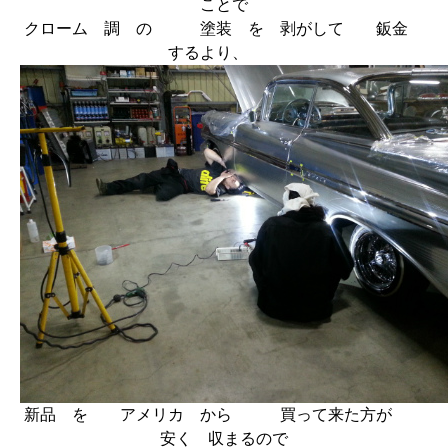
ことで
クローム 調 の 塗装 を 剥がして 鈑金
するより、
新品 を アメリカ から 買って来た方が
安く 収まるので