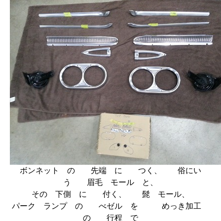
ボンネット の 先端 に つく、 俗にい
う 眉毛 モール と、
その 下側 に 付く、 髭 モール、
パーク ランプ の べゼル を めっき加工
の 行程 で