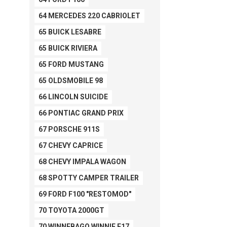
64 MERCEDES 220 CABRIOLET
65 BUICK LESABRE
65 BUICK RIVIERA
65 FORD MUSTANG
65 OLDSMOBILE 98
66 LINCOLN SUICIDE
66 PONTIAC GRAND PRIX
67 PORSCHE 911S
67 CHEVY CAPRICE
68 CHEVY IMPALA WAGON
68 SPOTTY CAMPER TRAILER
69 FORD F100 "RESTOMOD"
70 TOYOTA 2000GT
70 WINNEBAGO WINNIE F17