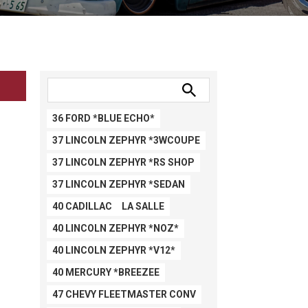
36 FORD *BLUE ECHO*
37 LINCOLN ZEPHYR *3WCOUPE
37 LINCOLN ZEPHYR *RS SHOP
37 LINCOLN ZEPHYR *SEDAN
40 CADILLAC LA SALLE
40 LINCOLN ZEPHYR *NOZ*
40 LINCOLN ZEPHYR *V12*
40 MERCURY *BREEZEE
47 CHEVY FLEETMASTER CONV