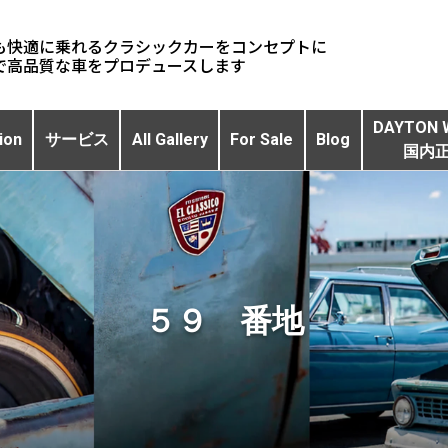
も快適に乗れるクラシックカーをコンセプトに
DAYTON 
ion
サービス
All Gallery
For Sale
Blog
国内
５９ 番地