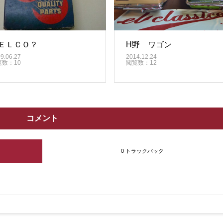
ＥＬＣＯ？
H野 ワゴン
9.06.27
2014.12.24
覧数：10
閲覧数：12
コメント
0 トラックバック