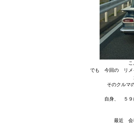
こ
でも 今回の リメ
カ
そのクルマの 
自身、 ５９に乗
まだま
最近 会社の 机