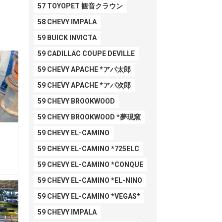
57 TOYOPET 観音クラウン
58 CHEVY IMPALA
59 BUICK INVICTA
59 CADILLAC COUPE DEVILLE
59 CHEVY APACHE *アパ太郎
59 CHEVY APACHE *アパ次郎
59 CHEVY BROOKWOOD
59 CHEVY BROOKWOOD *夢現窯
59 CHEVY EL-CAMINO
59 CHEVY EL-CAMINO *725ELC
59 CHEVY EL-CAMINO *CONQUE
59 CHEVY EL-CAMINO *EL-NINO
59 CHEVY EL-CAMINO *VEGAS*
59 CHEVY IMPALA