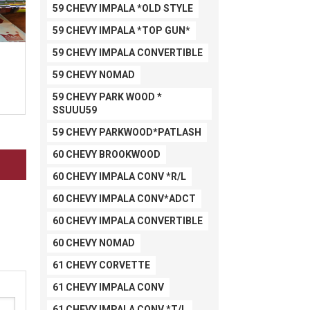
59 CHEVY IMPALA *OLD STYLE
59 CHEVY IMPALA *TOP GUN*
59 CHEVY IMPALA CONVERTIBLE
59 CHEVY NOMAD
59 CHEVY PARK WOOD *
SSUUU59
59 CHEVY PARKWOOD*PATLASH
60 CHEVY BROOKWOOD
60 CHEVY IMPALA CONV *R/L
60 CHEVY IMPALA CONV*ADCT
60 CHEVY IMPALA CONVERTIBLE
60 CHEVY NOMAD
61 CHEVY CORVETTE
61 CHEVY IMPALA CONV
61 CHEVY IMPALA CONV *T/L