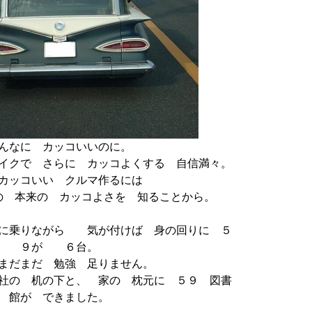
んなに カッコいいのに。
イクで さらに カッコよくする 自信満々。
ッコいい クルマ作るには
本来の カッコよさを 知ることから。
りながら 気が付けば 身の回りに ５
９が ６台。
だ 勉強 足りません。
の下と、 家の 枕元に ５９ 図書
館が できました。