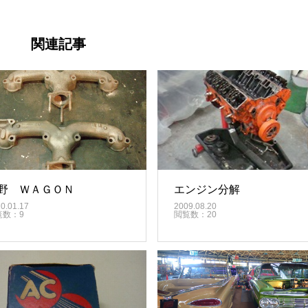
関連記事
野 ＷＡＧＯＮ
エンジン分解
0.01.17
2009.08.20
覧数：9
閲覧数：20