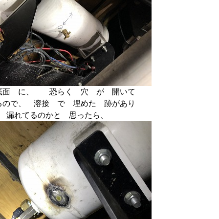
底面 に、 恐らく 穴 が 開いて
るので、 溶接 で 埋めた 跡があり
ら 漏れてるのかと 思ったら、