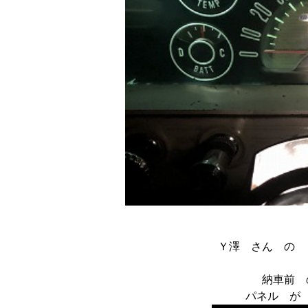
Ｙ澤 さん の 
納車前 
パネル が