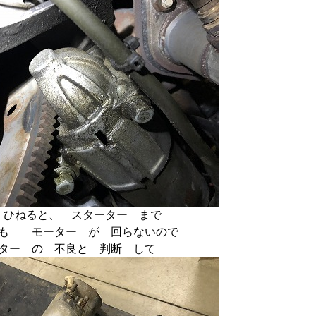
 ひねると、 スターター まで
るも モーター が 回らないので
ター の 不良と 判断 して