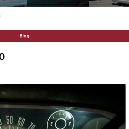
０
Blog
０