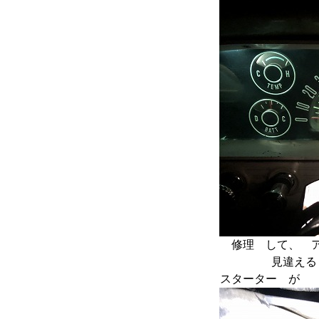
修理 して、 
見違える
スターター が