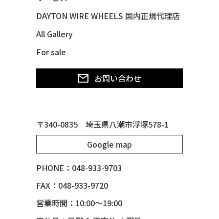
49 CHEVY SUBURBAN
DAYTON WIRE WHEELS 国内正規代理店
49 FORD SHOE BOX
All Gallery
49 MERCURY *MERC9*
For sale
50 CHEVY STYLE-LINE*BUBBLES
50 CHEVY SUBURBAN
お問い合わせ
50 CHEVY TIN WOODIE WAGON
50 MERCURY *OX BLOOD*
51 CHEVY STYLE LINE
〒340-0835 埼玉県八潮市浮塚578-1
51 MERCURY
Google map
51 MERCURY *ART MORRISON
53 CHEVY BEL-AIR
PHONE：048-933-9703
54 CHEVY BEL-AIR
FAX：048-933-9720
54 CHEVY SUBURBAN
営業時間：10:00～19:00
54 CHEVY TIN WOODIE WAGON