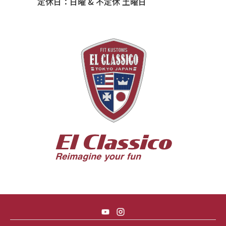
定休日：日曜 & 不定休 土曜日
55 BUICK ROADMASTER
55 CHEVY 210
55 CHEVY HANDYMAN WAGON
55 FORD F100
56 BUICK SPECIAL * 565 *
56 CHEVY BEL-AIR * KOMO *
56 CHEVY BEL-AIR *SPARKLE 56
56 CHEVY BELAIR CONV
57 CHEVY BEL-AIR CONVERTIBLE
57 CHEVY NOMAD *ACID 57*
57 TOYOPET 観音クラウン
58 CHEVY IMPALA
59 BUICK INVICTA
59 CADILLAC COUPE DEVILLE