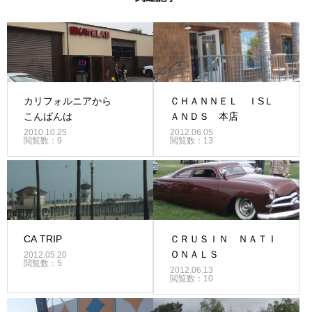
カリフォルニアから
ＣＨＡＮＮＥＬ ＩSＬ
こんばんは
ＡＮＤＳ 本店
2010.10.25
2012.06.05
閲覧数：9
閲覧数：13
CA TRIP
ＣＲＵＳＩＮ ＮＡＴＩ
ＯＮＡＬＳ
2012.05.20
閲覧数：5
2012.06.13
閲覧数：10