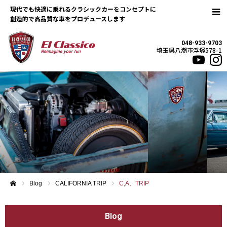
現代でも快適に乗れるクラシックカーをコンセプトに
048-933-9703
埼玉県八潮市浮塚578-1
Blog
CALIFORNIA TRIP
C,A、TRIP
ホーム
Blog