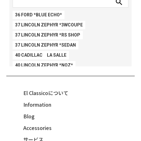
36 FORD *BLUE ECHO*
37 LINCOLN ZEPHYR *3WCOUPE
37 LINCOLN ZEPHYR *RS SHOP
37 LINCOLN ZEPHYR *SEDAN
40 CADILLAC LA SALLE
40 LINCOLN ZEPHYR *NOZ*
40 LINCOLN ZEPHYR *V12*
40 MERCURY *BREEZEE
El Classicoについて
47 CHEVY FLEETMASTER CONV
Information
48 CHEVY 3100 *Q-CHINCO
Blog
48 CHEVY FLEET AEROSEDAN
48 CHEVY FLEETMASTER CONV
Accessories
48 CHEVY SUBURBAN
サービス